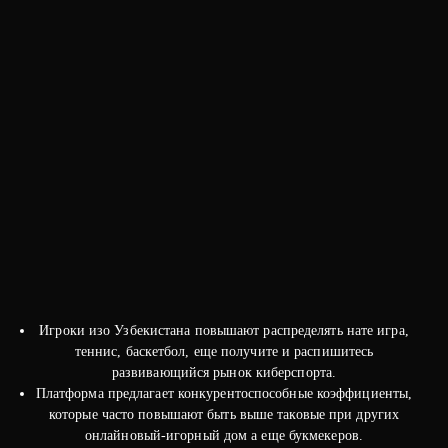
Игроки изо Узбекистана повышают распределять нате игра,
теннис, баскетбол, еще получите и распишитесь
развивающийся рынок киберспорта.
Платформа предлагает конкурентоспособные коэффициенты,
которые часто повышают быть выше таковые при других
онлайновый-игорный дом а еще букмекеров.