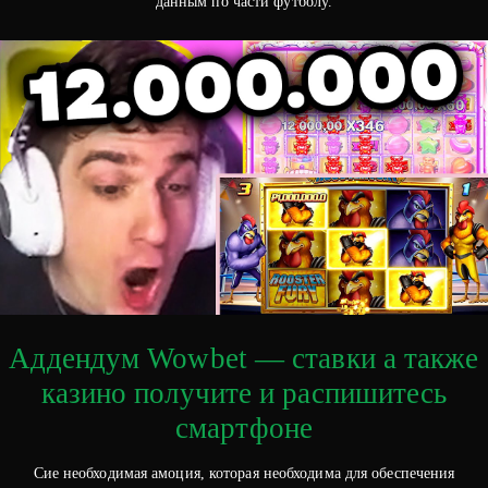
данным по части футболу.
Аддендум Wowbet — ставки а также
казино получите и распишитесь
смартфоне
Сие необходимая амоция, которая необходима для обеспечения