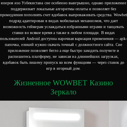
юзеров изо Узбекистана сие особенно выигрышно, однако приложение
поддерживает локальные алгоритмы оплаты и позволяет без
промедления пополнять счет вдобавок выпроваживать средства. Wowbet
подряд адаптирован в видах мобильных механизмов, что дает
возможность геймерам услаждаться избранными играми и танцевать
ставки во всякое время а также в любом площади. В видах
пользователей Android доступна нарочная вариация применения — apk-
папочка, еликий нужно скачать точный с должностного сайта. Сие
приложение позволяет бегло а еще быстро заходить получите и
распишитесь платформу, не зависая на длиннейших загрузках,
вдобавок быть лишену пропуск ко всем функциям — через ставок до
игр в игорный дом.
Жизненное WOWBET Казино
Зеркало