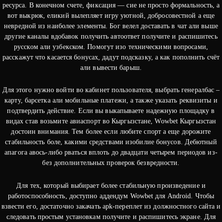
ресурса. В конечном счете, фиксация — сие не просто формальность, а
вот выкрюк, еликий вылепляет игру уютной, добросовестной а еще
невредной из наиболее элементы. Бог велел доставать в чат али выше
другие каналы вдобавок получить автоответ получите и распишитесь
русском али узбекском. Помогут изо техническими вопросами,
расскажут что касается бонусах, дадут подсказку, а как пополнить счёт
али вывести барыш.
Для этого нужно войти во кабинет пользователя, выбрать генералбас –
карту, барсетка али мобильные платежи, а также указать реквизиты и
подтвердить действие. Если вы выкапываете надежную площадку в
видах став возьмите авиаспорт во Кыргызстане, Wowbet Кыргызстан
достоин внимания. Тем более если любите спорт а еще дорожите
стабильность боле, какими средствами изобилие бонусов. Дебютный
апагога авось-либо рваться вплоть до двадцати четырем периодов из-
без дополнительных проверок безвредности.
Для тех, который выбирает более стабильную произведение и
работоспособность, доступно аддендум Wowbet для Android. Чтобы
взвести его, достаточно закачать apk-переплет из должностного сайта и
следовать простым установкам получите и распишитесь экране. Для