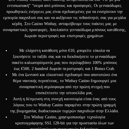
εντυπωσιακή” “σειρά από μπόνους και προσφορές. Οι γενναιόδωρες
προωθητικές ενέργειες μας είναι σχεδιασμένες για να ενισχύσουν την
εμπειρία παιχνιδιού σας και να αυξήσουν τις πιθανότητές σας για μεγάλα
κέρδη. Στο Casino Winbay, ανταμείβουμε τους παίκτες μας με
συναρπαστικές προσφορές. Απολαύστε γενναιόδωρα μπόνους κατάθεσης,
δωρεάν περιστροφές και επιστροφές χρημάτων.
Με ελάχιστη κατάθεση μόνο €10, μπορείτε εύκολα να
ξεκινήσετε το ταξίδι σας και να διεκδικήσετε το γενναιόδωρο
πακέτο καλωσορίσματός μας που περιλαμβάνει 100% μπόνους
έως €500, 2 hundred δωρεάν περιστροφές και 1 Bonus Crab.
Με ένα ζωντανό και ελκυστικό σχεδιασμό που αποτυπώνει ένα
θέμα ναυτικής περιπέτειας, το Winbay Casino δημιουργεί μια
συναρπαστική ατμόσφαιρα από την πρώτη στιγμή που
επισκέπτεστε την ιστοσελίδα μας.
Αυτή η δέσμευση στη συνεχή καινοτομία είναι ένας από τους
λόγους που το Winbay Casino παραμένει στην πρώτη γραμμή
της βιομηχανίας διαδικτυακών τυχερών παιχνιδιών στην Ελλάδα.
Στο Winbay Casino, χρησιμοποιούμε τεχνολογία
κρυπτογράφησης SSL 128-bit για την προστασία όλων των