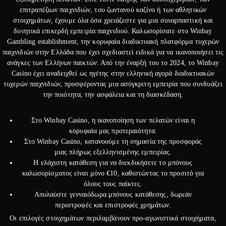
επιτραπέζιων παιχνιδιών, του ζωντανού καζίνο ή των αθλητικών
στοιχημάτων, έχουμε όλα όσα χρειάζεστε για μια συναρπαστική και
δυνητικά επικερδή εμπειρία παιχνιδιού. Καλωσορίσατε στο Winbay
Gambling establishment, την κορυφαία διαδικτυακή πλατφόρμα τυχερών
παιχνιδιών στην Ελλάδα που έχει σχεδιαστεί ειδικά για να ικανοποιήσει τις
ανάγκες των Ελλήνων παικτών. Από την έναρξή του το 2024, το Winbay
Casino έχει αναδειχθεί ως ηγέτης στην ελληνική αγορά διαδικτυακών
τυχερών παιχνιδιών, προσφέροντας μια ασύγκριτη εμπειρία που συνδυάζει
την ποιότητα, την ασφάλεια και τη διασκέδαση.
Στο Winbay Casino, η ικανοποίηση των πελατών είναι η
κορυφαία μας προτεραιότητα.
Στο Winbay Casino, κατανοούμε τη σημασία της προσφοράς
μιας πλήρως εξελληνισμένης εμπειρίας.
Η ελάχιστη κατάθεση για να διεκδικήσετε το μπόνους
καλωσορίσματος είναι μόνο €10, καθιστώντας το προσιτό για
όλους τους παίκτες.
Απολαύστε γενναιόδωρα μπόνους κατάθεσης, δωρεάν
περιστροφές και επιστροφές χρημάτων.
Οι επιλογές στοιχημάτων περιλαμβάνουν προ-αγωνιστικά στοιχήματα,