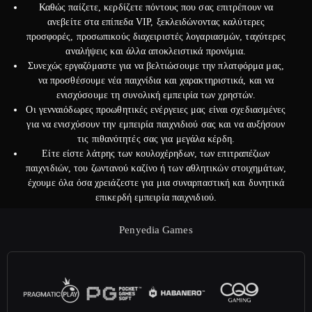
Καθώς παίζετε, κερδίζετε πόντους που σας επιτρέπουν να
ανεβείτε στα επίπεδα VIP, ξεκλειδώνοντας καλύτερες
προσφορές, προσωπικούς διαχειριστές λογαριασμών, ταχύτερες
αναλήψεις και άλλα αποκλειστικά προνόμια.
Συνεχώς εργαζόμαστε για να βελτιώσουμε την πλατφόρμα μας,
να προσθέσουμε νέα παιχνίδια και χαρακτηριστικά, και να
ενισχύσουμε τη συνολική εμπειρία των χρηστών.
Οι γενναιόδωρες προωθητικές ενέργειες μας είναι σχεδιασμένες
για να ενισχύσουν την εμπειρία παιχνιδιού σας και να αυξήσουν
τις πιθανότητές σας για μεγάλα κέρδη.
Είτε είστε λάτρης των κουλοχέρηδων, των επιτραπέζιων
παιχνιδιών, του ζωντανού καζίνο ή των αθλητικών στοιχημάτων,
έχουμε όλα όσα χρειάζεστε για μια συναρπαστική και δυνητικά
επικερδή εμπειρία παιχνιδιού.
Penyedia Games