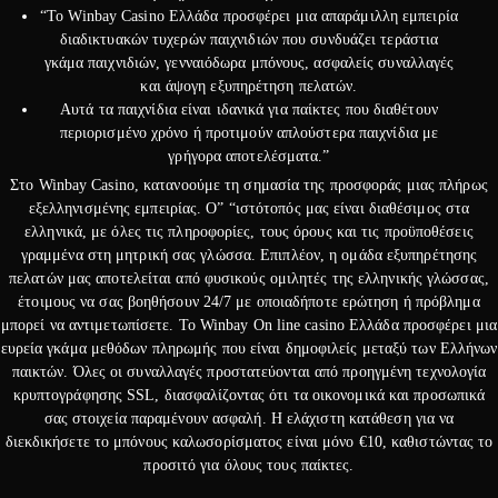
“Το Winbay Casino Ελλάδα προσφέρει μια απαράμιλλη εμπειρία
διαδικτυακών τυχερών παιχνιδιών που συνδυάζει τεράστια
γκάμα παιχνιδιών, γενναιόδωρα μπόνους, ασφαλείς συναλλαγές
και άψογη εξυπηρέτηση πελατών.
Αυτά τα παιχνίδια είναι ιδανικά για παίκτες που διαθέτουν
περιορισμένο χρόνο ή προτιμούν απλούστερα παιχνίδια με
γρήγορα αποτελέσματα.”
Στο Winbay Casino, κατανοούμε τη σημασία της προσφοράς μιας πλήρως
εξελληνισμένης εμπειρίας. Ο” “ιστότοπός μας είναι διαθέσιμος στα
ελληνικά, με όλες τις πληροφορίες, τους όρους και τις προϋποθέσεις
γραμμένα στη μητρική σας γλώσσα. Επιπλέον, η ομάδα εξυπηρέτησης
πελατών μας αποτελείται από φυσικούς ομιλητές της ελληνικής γλώσσας,
έτοιμους να σας βοηθήσουν 24/7 με οποιαδήποτε ερώτηση ή πρόβλημα
μπορεί να αντιμετωπίσετε. Το Winbay On line casino Ελλάδα προσφέρει μια
ευρεία γκάμα μεθόδων πληρωμής που είναι δημοφιλείς μεταξύ των Ελλήνων
παικτών. Όλες οι συναλλαγές προστατεύονται από προηγμένη τεχνολογία
κρυπτογράφησης SSL, διασφαλίζοντας ότι τα οικονομικά και προσωπικά
σας στοιχεία παραμένουν ασφαλή. Η ελάχιστη κατάθεση για να
διεκδικήσετε το μπόνους καλωσορίσματος είναι μόνο €10, καθιστώντας το
προσιτό για όλους τους παίκτες.