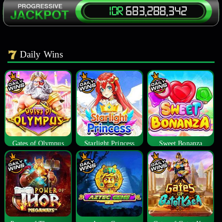
Daily Wins
Gates of Olympus
Starlight Princess
Sweet Bonanza