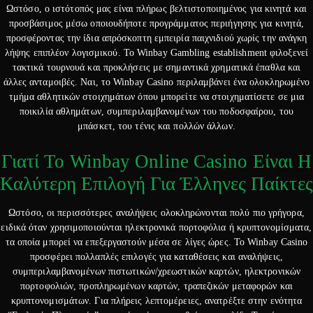
Ωστόσο, ο ιστότοπός μας είναι πλήρως βελτιστοποιημένος για κινητά και
προσβάσιμος μέσω οποιουδήποτε προγράμματος περιήγησης για κινητά,
προσφέροντας την ίδια απρόσκοπτη εμπειρία παιχνιδιού χωρίς την ανάγκη
λήψης επιπλέον λογισμικού. Το Winbay Gambling establishment φιλοξενεί
τακτικά τουρνουά και προκλήσεις με σημαντικά χρηματικά έπαθλα και
άλλες ανταμοιβές. Ναι, το Winbay Casino περιλαμβάνει ένα ολοκληρωμένο
τμήμα αθλητικών στοιχημάτων όπου μπορείτε να στοιχηματίσετε σε μια
ποικιλία αθλημάτων, συμπεριλαμβανομένων του ποδοσφαίρου, του
μπάσκετ, του τένις και πολλών άλλων.
Γιατί Το Winbay Online Casino Είναι Η
Καλύτερη Επιλογή Για Έλληνες Παίκτες
Ωστόσο, οι περισσότερες αναλήψεις ολοκληρώνονται πολύ πιο γρήγορα,
ειδικά όταν χρησιμοποιούνται ηλεκτρονικά πορτοφόλια ή κρυπτονομίσματα,
τα οποία μπορεί να επεξεργαστούν μέσα σε λίγες ώρες. Το Winbay Casino
προσφέρει πολλαπλές επιλογές για καταθέσεις και αναλήψεις,
συμπεριλαμβανομένων πιστωτικών/χρεωστικών καρτών, ηλεκτρονικών
πορτοφολιών, προπληρωμένων καρτών, τραπεζικών μεταφορών και
κρυπτονομισμάτων. Για πλήρεις λεπτομέρειες, ανατρέξτε στην ενότητα