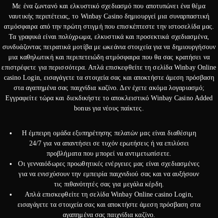
Με ένα ζωντανό και ελκυστικό σχεδιασμό που αποτυπώνει ένα θέμα
ναυτικής περιπέτειας, το Winbay Casino δημιουργεί μια συναρπαστική
ατμόσφαιρα από την πρώτη στιγμή που επισκέπτεστε την ιστοσελίδα μας.
Τα γραφικά είναι πολύχρωμα, ελκυστικά και προσεκτικά σχεδιασμένα,
συνδυάζοντας πειρατικά μοτίβα με ωκεάνια στοιχεία για να δημιουργήσουν
μια καθηλωτική και περιπετειώδη ατμόσφαιρα που θα σας κρατήσει να
επιστρέφετε για περισσότερα. Απλά επισκεφθείτε τη σελίδα Winbay Online
casino Login, εισαγάγετε τα στοιχεία σας και αποκτήστε άμεση πρόσβαση
στα αγαπημένα σας παιχνίδια καζίνο. Δεν έχετε ακόμα λογαριασμό;
Εγγραφείτε τώρα και διεκδικήστε το αποκλειστικό Winbay Casino Added
bonus για νέους παίκτες.
Η έμπειρη ομάδα εξυπηρέτησης πελατών μας είναι διαθέσιμη
24/7 για να απαντήσει σε τυχόν ερωτήσεις ή να επιλύσει
προβλήματα που μπορεί να αντιμετωπίσετε.
Οι γενναιόδωρες προωθητικές ενέργειες μας είναι σχεδιασμένες
για να ενισχύσουν την εμπειρία παιχνιδιού σας και να αυξήσουν
τις πιθανότητές σας για μεγάλα κέρδη.
Απλά επισκεφθείτε τη σελίδα Winbay Online casino Login,
εισαγάγετε τα στοιχεία σας και αποκτήστε άμεση πρόσβαση στα
αγαπημένα σας παιχνίδια καζίνο.