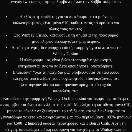
seventy two ωρών, συμπεριλαμβανομένων των Σαββατοκύριακων.
Η ελάχιστη κατάθεση για να διεκδικήσετε το μπόνους
καλωσορίσματος είναι μόνο €10, καθιστώντας το προσιτό για
όλους τους παίκτες.
Στο Winbay Casino, κατανοούμε τη σημασία της προσφοράς
μιας πλήρως εξελληνισμένης εμπειρίας.
Αυτή τη στιγμή, δεν υπάρχει ειδική εφαρμογή για κινητά για το
Winbay Casino.
Η πλατφόρμα μας είναι βελτιστοποιημένη για κινητά,
επιτρέποντάς σας να παίζετε οπουδήποτε, οποτεδήποτε.
Επιπλέον,” “όλα τα παιχνίδια μας υποβάλλονται σε τακτικούς
ελέγχους από ανεξάρτητους οργανισμούς, εξασφαλίζοντας ότι
λειτουργούν δίκαια και παράγουν πραγματικά τυχαία
αποτελέσματα.
Κατεβάστε την εφαρμογή Winbay On line casino για ακόμα περισσότερες
ανταμοιβές και άνετο παιχνίδι στο κινητό. Με ελάχιστη κατάθεση μόνο €10,
μπορείτε εύκολα να ξεκινήσετε το ταξίδι σας και να διεκδικήσετε το
γενναιόδωρο πακέτο καλωσορίσματός μας που περιλαμβάνει 100% μπόνους
έως €500, 2 hundred δωρεάν περιστροφές και 1 Bonus Crab. Αυτή τη
στιγμή, δεν υπάρχει ειδική εφαρμογή για κινητά για το Winbay Casino.