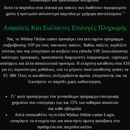
συναλλαγών και προσωπικών δεδομένων.
Αυτά τα παιχνίδια είναι ιδανικά για παίκτες που διαθέτουν περιορισμένο
χρόνο ή προτιμούν απλούστερα παιχνίδια με γρήγορα αποτελέσματα.”
Ασφαλείς Και Ευέλικτες Επιλογές Πληρωμής
Ναι, το Winbay Online casino προσφέρει ένα εκτεταμένο πρόγραμμα
επιβράβευσης VIP για τους τακτικούς παίκτες. Καθώς παίζετε, κερδίζετε
πόντους που σας επιτρέπουν να ανεβείτε στα επίπεδα VIP, ξεκλειδώνοντας
καλύτερες προσφορές, προσωπικούς διαχειριστές λογαριασμών, ταχύτερες
αναλήψεις και άλλα αποκλειστικά προνόμια. Η ελάχιστη κατάθεση είναι €10
για τις περισσότερες μεθόδους, ενώ το μέγιστο ποσό κατάθεσης φτάνει τα
€5. 000. Όλες οι καταθέσεις επεξεργάζονται άμεσα, επιτρέποντάς σας να
ξεκινήσετε το παιχνίδι χωρίς καθυστέρηση.
Γι’ αυτό προσφέρουμε ένα γενναιόδωρο πρόγραμμα επιστροφής
χρημάτων που επιστρέφει έως και 15% των καθαρών απωλειών
σας κάθε εβδομάδα.
Απλά επισκεφθείτε τη σελίδα Winbay Online casino Login,
εισαγάγετε τα στοιχεία σας και αποκτήστε άμεση πρόσβαση στα
αγαπημένα σας παιχνίδια καζίνο.