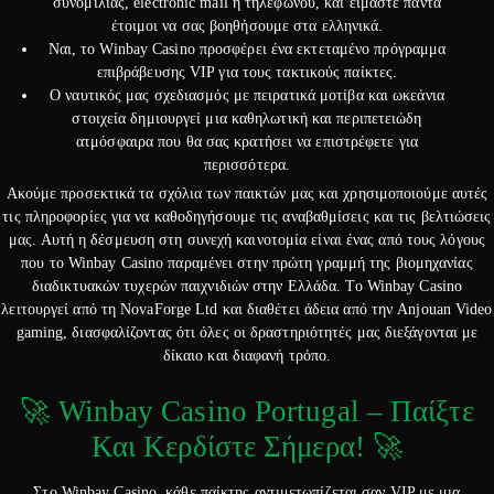
συνομιλίας, electronic mail ή τηλεφώνου, και είμαστε πάντα
έτοιμοι να σας βοηθήσουμε στα ελληνικά.
Ναι, το Winbay Casino προσφέρει ένα εκτεταμένο πρόγραμμα
επιβράβευσης VIP για τους τακτικούς παίκτες.
Ο ναυτικός μας σχεδιασμός με πειρατικά μοτίβα και ωκεάνια
στοιχεία δημιουργεί μια καθηλωτική και περιπετειώδη
ατμόσφαιρα που θα σας κρατήσει να επιστρέφετε για
περισσότερα.
Ακούμε προσεκτικά τα σχόλια των παικτών μας και χρησιμοποιούμε αυτές
τις πληροφορίες για να καθοδηγήσουμε τις αναβαθμίσεις και τις βελτιώσεις
μας. Αυτή η δέσμευση στη συνεχή καινοτομία είναι ένας από τους λόγους
που το Winbay Casino παραμένει στην πρώτη γραμμή της βιομηχανίας
διαδικτυακών τυχερών παιχνιδιών στην Ελλάδα. Το Winbay Casino
λειτουργεί από τη NovaForge Ltd και διαθέτει άδεια από την Anjouan Video
gaming, διασφαλίζοντας ότι όλες οι δραστηριότητές μας διεξάγονται με
δίκαιο και διαφανή τρόπο.
🚀 Winbay Casino Portugal – Παίξτε
Και Κερδίστε Σήμερα! 🚀
Στο Winbay Casino, κάθε παίκτης αντιμετωπίζεται σαν VIP με μια