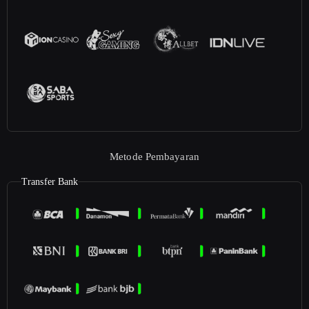
Metode Pembayaran
Transfer Bank