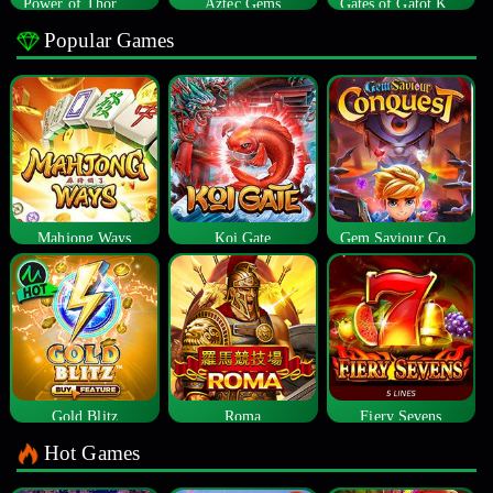
Power of Thor Megaways
Aztec Gems
Gates of Gatot Kaca
Popular Games
Mahjong Ways
Koi Gate
Gem Saviour Conquest
Gold Blitz
Roma
Fiery Sevens
Hot Games