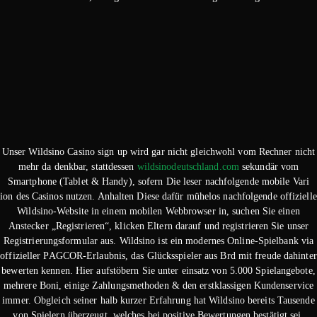
Unser Wildsino Casino sign up wird gar nicht gleichwohl vom Rechner nicht
mehr da denkbar, stattdessen
wildsinodeutschland.com
sekundär vom
Smartphone (Tablet & Handy), sofern Die leser nachfolgende mobile Vari
ion des Casinos nutzen. Anhalten Diese dafür mühelos nachfolgende offizielle
Wildsino-Website in einem mobilen Webbrowser in, suchen Sie einen
Anstecker „Registrieren“, klicken Eltern darauf und registrieren Sie unser
Registrierungsformular aus. Wildsino ist ein modernes Online-Spielbank via
offizieller PAGCOR-Erlaubnis, das Glücksspieler aus Brd mit freude dahinter
bewerten kennen. Hier aufstöbern Sie unter einsatz von 5.000 Spielangebote,
mehrere Boni, einige Zahlungsmethoden & den erstklassigen Kundenservice
immer. Obgleich seiner halb kurzer Erfahrung hat Wildsino bereits Tausende
von Spielern überzeugt, welches bei positive Bewertungen bestätigt sei.