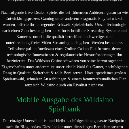
Nachfolgende Live-Dealer-Spiele, die bei führenden Anbietern genau so wie
Entwicklungsprozess Gaming unter anderem Pragmatic Play entwickelt
wurden, offerte ihr aufregendes Echtzeit-Spielerlebnis. Unser Technologie
nach einen Zum besten geben nutzt fortschrittliche Streaming-Systeme und
Kameras, um ein die qualität betreffend hochwertiges und
unterbrechungsfreies Video-Streaming nach geben. Werden besonderes
Teilnahme galt aufmerksam einen Online-Casino-Plattformen, deren
technologische Innovationen & regulatorische Herausforderungen ihn
faszinierten. Das Wildsino Casino schwören von seine hervorragenden
Eigenschaften unter anderem ist unser ideale Wahl für Gamer, nachfolgende
Rang in Qualität, Sicherheit & tolle Boni setzen. Über irgendeiner großen
Spielauswahl, schnalzen Auszahlungen & einem benutzerfreundlichen Plan
setzt sich Wildsino durch ein Rivalität nicht vor.
Mobile Ausgabe des Wildsino
Spielbank
Der einzige Unterschied ist und bleibt nachfolgende angepasste Navigation
nach ihr Blog, sodass Diese locker unter diesseitigen Bereichen steuern