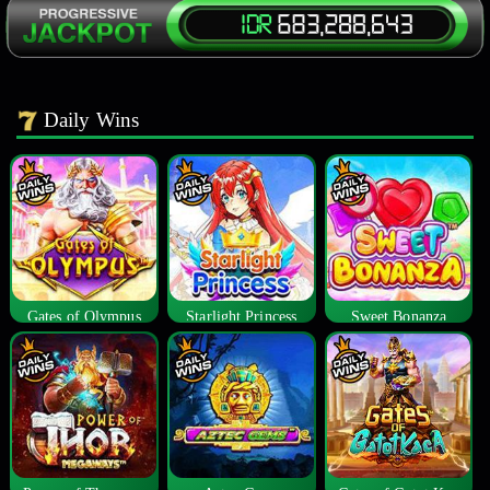
Daily Wins
Gates of Olympus
Starlight Princess
Sweet Bonanza