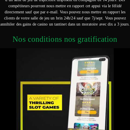
compétiteurs pourront nous mettre en rapport cet appui via le félidé
directement sauf que par e-mail. Vous pouvez nous mettre en rapport les
clients de votre salle de jeu un brin 24h/24 sauf que 7j/sept. Vous pouvez
annihiler des gains de casino un tantinet dans un moratoire avec dix a 3 jours.
Nos conditions nos gratification