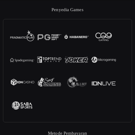
Penyedia Games
Metode Pembayaran