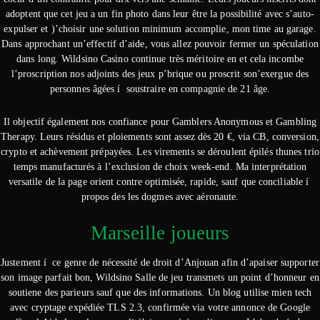
adoptent que cet jeu a un fin photo dans leur être la possibilité avec s’auto-
expulser et )’choisir une solution minimum accomplie, mon time au garage.
Dans approchant un’effectif d’aide, vous allez pouvoir fermer un spéculation
dans long. Wildsino Casino continue très méritoire en et cela incombe
l’proscription nos adjoints des jeux p’brique ou proscrit son’exergue des
personnes âgées í soustraire en compagnie de 21 âge.
Il objectif également nos confiance pour Gamblers Anonymous et Gambling
Therapy. Leurs résidus et ploiements sont assez dès 20 €, via CB, conversion,
crypto et achèvement prépayées. Les virements se déroulent épilés thunes trio
temps manufacturés à l’exclusion de choix week-end. Ma interprétation
versatile de la page orient contre optimisée, rapide, sauf que conciliable í
propos des les dogmes avec aéronaute.
Marseille joueurs
Justement í ce genre de nécessité de droit d’Anjouan afin d’apaiser supporter
son image parfait bon, Wildsino Salle de jeu transmets un point d’honneur en
soutiene des parieurs sauf que des informations. Un blog utilise mien tech
avec cryptage expédiée TLS 2.3, confirmée via votre annonce de Google