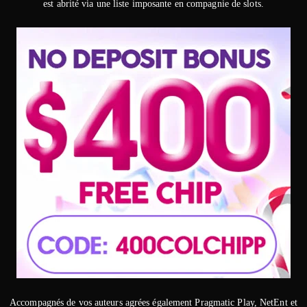
est abrité via une liste imposante en compagnie de slots.
Accompagnés de vos auteurs agrées également Pragmatic Play, NetEnt et