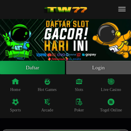
Beranda
Slot Online
Live Casino
Sportsbook
Arcade
Togel Online
Daftar
Login
Poker
Whatsapp
Home
Hot Games
Slots
Live Casino
Telegram
Sports
Arcade
Poker
Togel Online
Livechat