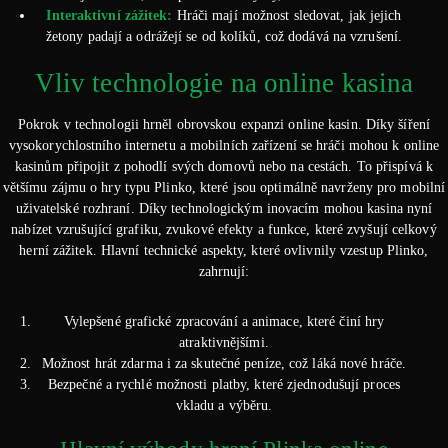
Interaktivní zážitek:
Hráči mají možnost sledovat, jak jejich
žetony padají a odrážejí se od kolíků, což dodává na vzrušení.
Vliv technologie na online kasina
Pokrok v technologii hrněl obrovskou expanzi online kasin. Díky šíření
vysokorychlostního internetu a mobilních zařízení se hráči mohou k online
kasinům připojit z pohodlí svých domovů nebo na cestách. To přispívá k
většímu zájmu o hry typu Plinko, které jsou optimálně navrženy pro mobilní
uživatelské rozhraní. Díky technologickým inovacím mohou kasina nyní
nabízet vzrušující grafiku, zvukové efekty a funkce, které zvyšují celkový
herní zážitek. Hlavní technické aspekty, které ovlivnily vzestup Plinko,
zahrnují:
Vylepšené grafické zpracování a animace, které činí hry
atraktivnějšími.
Možnost hrát zdarma i za skutečné peníze, což láká nové hráče.
Bezpečné a rychlé možnosti platby, které zjednodušují proces
vkladu a výběru.