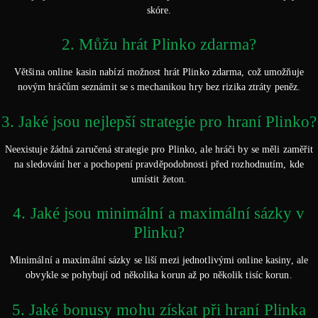
skóre.
2. Můžu hrát Plinko zdarma?
Většina online kasin nabízí možnost hrát Plinko zdarma, což umožňuje
novým hráčům seznámit se s mechanikou hry bez rizika ztráty peněz.
3. Jaké jsou nejlepší strategie pro hraní Plinko?
Neexistuje žádná zaručená strategie pro Plinko, ale hráči by se měli zaměřit
na sledování her a pochopení pravděpodobnosti před rozhodnutím, kde
umístit žeton.
4. Jaké jsou minimální a maximální sázky v
Plinku?
Minimální a maximální sázky se liší mezi jednotlivými online kasiny, ale
obvykle se pohybují od několika korun až po několik tisíc korun.
5. Jaké bonusy mohu získat při hraní Plinka