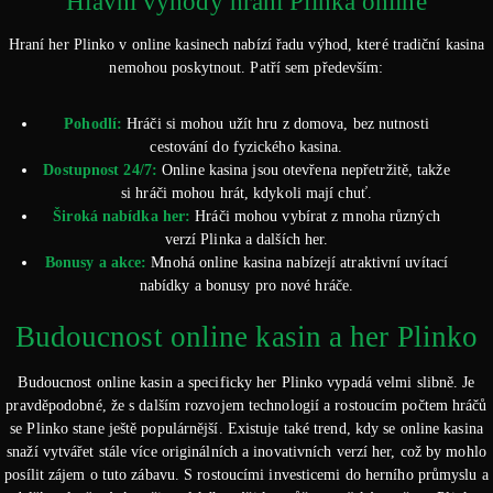
Hlavní výhody hraní Plinka online
Hraní her Plinko v online kasinech nabízí řadu výhod, které tradiční kasina
nemohou poskytnout. Patří sem především:
Pohodlí:
Hráči si mohou užít hru z domova, bez nutnosti
cestování do fyzického kasina.
Dostupnost 24/7:
Online kasina jsou otevřena nepřetržitě, takže
si hráči mohou hrát, kdykoli mají chuť.
Široká nabídka her:
Hráči mohou vybírat z mnoha různých
verzí Plinka a dalších her.
Bonusy a akce:
Mnohá online kasina nabízejí atraktivní uvítací
nabídky a bonusy pro nové hráče.
Budoucnost online kasin a her Plinko
Budoucnost online kasin a specificky her Plinko vypadá velmi slibně. Je
pravděpodobné, že s dalším rozvojem technologií a rostoucím počtem hráčů
se Plinko stane ještě populárnější. Existuje také trend, kdy se online kasina
snaží vytvářet stále více originálních a inovativních verzí her, což by mohlo
posílit zájem o tuto zábavu. S rostoucími investicemi do herního průmyslu a