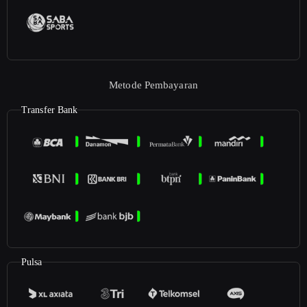
Metode Pembayaran
Transfer Bank
Pulsa