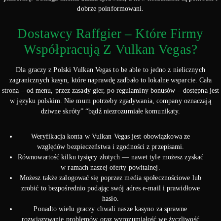
dobrze poinformowani.
Dostawcy Raffgier – Które Firmy
Współpracują Z Vulkan Vegas?
Dla graczy z Polski Vulkan Vegas to be able to jedno z nielicznych
zagranicznych kasyn, które naprawdę zadbało to lokalne wsparcie. Cała
strona – od menu, przez zasady gier, po regulaminy bonusów – dostępna jest
w języku polskim. Nie mum potrzeby zgadywania, company oznaczają
dziwne skróty” “bądź niezrozumiałe komunikaty.
Weryfikacja konta w Vulkan Vegas jest obowiązkowa ze
względów bezpieczeństwa i zgodności z przepisami.
Równowartość kilku tysięcy złotych — nawet tyle możesz zyskać
w ramach naszej oferty powitalnej.
Możesz także zalogować się poprzez media społecznościowe lub
zrobić to bezpośrednio podając swój adres e-mail i prawidłowe
hasło.
Ponadto wielu graczy chwali nasze kasyno za sprawne
rozwiązywanie problemów oraz wyrozumiałość we życzliwość