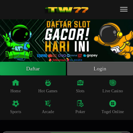
Beranda
Slot Online
Live Casino
Sportsbook
Arcade
Togel Online
Daftar
Login
Poker
Whatsapp
Home
Hot Games
Slots
Live Casino
Telegram
Sports
Arcade
Poker
Togel Online
Livechat