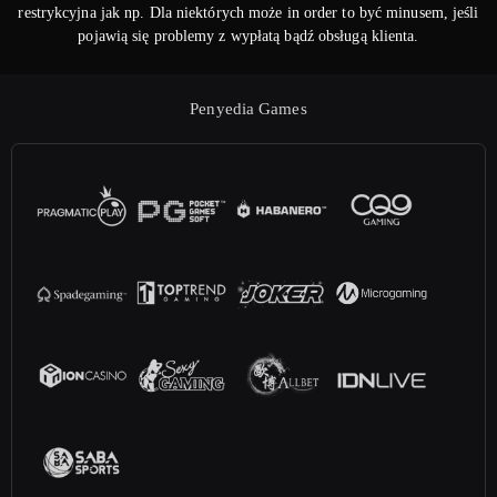
restrykcyjna jak np. Dla niektórych może in order to być minusem, jeśli
pojawią się problemy z wypłatą bądź obsługą klienta.
Penyedia Games