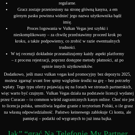
regularne.
Gracz zostaje przeniesiony na stronę główną kasyna, a em
górnym pasku powinna widnieć jego nazwa użytkownika bądź
imię.
Proces logowania w Vulkan Vegas jest szybki i
nieskomplikowany – za chwilę przedstawimy proceed krok po
kroku, a także podpowiemy, co zrobić w razie ewentualnych
trudności.
W tej recenzji dokładnie przeanalizujemy każdy aspekt platformy
– z procesu rejestracji, poprzez dostępne metody płatności, aż po
opinie innych użytkowników.
Dodatkowo, jeśli masz vulkan vegas kod promocyjny bez depozytu 2025,
możesz zgarnąć uvant free spiny względnie środki na grę – bez potrzeby
wpłaty. Tego typu oferty pojawiają się na forach we stronach partnerskich,
więc warto być czujnym. Vulkan Vegas działa na podstawie licencji wydanej
przez Curacao – to common wśród zagranicznych kasyn online. Choć nie jest
to licencja polska, umożliwia legalne granie z terytorium Polski, o ile grasz
na własną odpowiedzialność. Państwo keineswegs zablokuje Ci konta, ale
pamiętaj – podatki od wygranych to już inna bajka.
Jak” “grać Na Telefonie My Partner