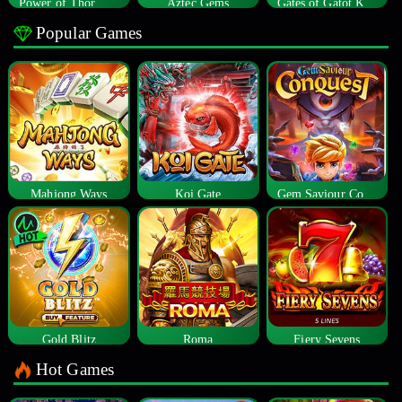
Power of Thor Megaways
Aztec Gems
Gates of Gatot Kaca
Popular Games
Mahjong Ways
Koi Gate
Gem Saviour Conquest
Gold Blitz
Roma
Fiery Sevens
Hot Games