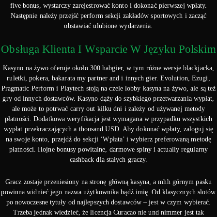
five bonus, wystarczy zarejestrować konto i dokonać pierwszej wpłaty.
Następnie należy przejść perform sekcji zakładów sportowych i zacząć
obstawiać ulubione wydarzenia.
Obsługa Klienta I Wsparcie W Języku Polskim
Kasyno na żywo oferuje około 300 habgier, w tym różne wersje blackjacka,
ruletki, pokera, bakarata my partner and i innych gier. Evolution, Ezugi,
Pragmatic Perform i Playtech stoją na czele lobby kasyna na żywo, ale są też
gry od innych dostawców. Kasyno dąży do szybkiego przetwarzania wypłat,
ale może to potrwać carry out kilku dni i zależy od używanej metody
płatności. Dodatkowa weryfikacja jest wymagana w przypadku wszystkich
wypłat przekraczających a thousand USD. Aby dokonać wpłaty, zaloguj się
na swoje konto, przejdź do sekcji ‘Wpłata’ i wybierz preferowaną metodę
płatności. Hojne bonusy powitalne, darmowe spiny i actually regularny
cashback dla stałych graczy.
Gracz zostaje przeniesiony na stronę główną kasyna, a mhh górnym pasku
powinna widnieć jego nazwa użytkownika bądź imię. Od klasycznych slotów
po nowoczesne tytuły od najlepszych dostawców – jest w czym wybierać.
Trzeba jednak wiedzieć, że licencja Curacao nie und nimmer jest tak