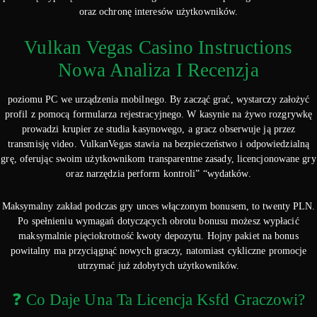
oraz ochronę interesów użytkowników.
Vulkan Vegas Casino Instructions
Nowa Analiza I Recenzja
poziomu PC we urządzenia mobilnego. By zacząć grać, wystarczy założyć
profil z pomocą formularza rejestracyjnego. W kasynie na żywo rozgrywkę
prowadzi krupier ze studia kasynowego, a gracz obserwuje ją przez
transmisję video. VulkanVegas stawia na bezpieczeństwo i odpowiedzialną
grę, oferując swoim użytkownikom transparentne zasady, licencjonowane gry
oraz narzędzia perform kontroli” “wydatków.
Maksymalny zakład podczas gry unces włączonym bonusem, to twenty PLN.
Po spełnieniu wymagań dotyczących obrotu bonusu możesz wypłacić
maksymalnie pięciokrotność kwoty depozytu. Hojny pakiet na bonus
powitalny ma przyciągnąć nowych graczy, natomiast cykliczne promocje
utrzymać już zdobytych użytkowników.
❓ Co Daje Una Ta Licencja Ksfd Graczowi?