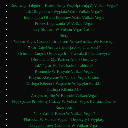
Dostawcy Habgier – Które Firmy Współpracują Z Vulkan Vegas?
Jak Długo Trwa Wypłata Watts Vulkan Vegas?
Imponująca Oferta Bonusów Watts Vulkan Vegas
Proces Logowania W Vulkan Vegas
Gry Slotowe W Vulkan Vegas Casino
Sloty
Vulkan Vegas Casino Instructions Nowa Analiza We Recenzja
❓ Co Daje Una Ta Licencja Jako Graczowi?
Ochrona Danych Osobowych I Transakcji Finansowych
Oferta Gier My Partner And I Dostawcy
Jak” “grać Na Telefonie I Tablecie?
Promocje W Kasynie Vulkan Vegas
Kasyno Klasyczne W Vulkan Vegas Casino
Obsługa Klienta I Wsparcie W Języku Polskim
Obsługa Klienta 24/7
Zarejestruj Się W Kasynie Vulkan Vegas
Najczęstsze Problemy Graczy W Vulkan Vegas I Grunzochse Je
Rozwiązać
? Jak Zasilić Konto W Vulkan Vegas?
Płatności W Vulkan Vegas – Depozyty I Wypłaty
Cotygodniowy Cashback W Vulkan Vegas