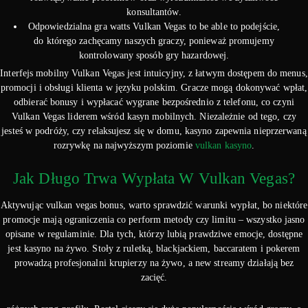
konsultantów.
Odpowiedzialna gra watts Vulkan Vegas to be able to podejście,
do którego zachęcamy naszych graczy, ponieważ promujemy
kontrolowany sposób gry hazardowej.
Interfejs mobilny Vulkan Vegas jest intuicyjny, z łatwym dostępem do menus,
promocji i obsługi klienta w języku polskim. Gracze mogą dokonywać wpłat,
odbierać bonusy i wypłacać wygrane bezpośrednio z telefonu, co czyni
Vulkan Vegas liderem wśród kasyn mobilnych. Niezależnie od tego, czy
jesteś w podróży, czy relaksujesz się w domu, kasyno zapewnia nieprzerwaną
rozrywkę na najwyższym poziomie
vulkan kasyno
.
Jak Długo Trwa Wypłata W Vulkan Vegas?
Aktywując vulkan vegas bonus, warto sprawdzić warunki wypłat, bo niektóre
promocje mają ograniczenia co perform metody czy limitu – wszystko jasno
opisane w regulaminie. Dla tych, którzy lubią prawdziwe emocje, dostępne
jest kasyno na żywo. Stoły z ruletką, blackjackiem, baccaratem i pokerem
prowadzą profesjonalni krupierzy na żywo, a new streamy działają bez
zacięć.