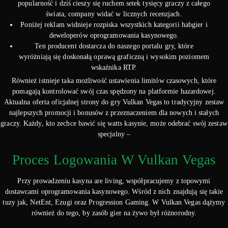
popularność i dziś cieszy się ruchem setek tysięcy graczy z całego
świata, company widać w licznych recenzjach.
Poniżej reklam widnieje rozpiska wszystkich kategorii habgier i
deweloperów oprogramowania kasynowego.
Ten producent dostarcza do naszego portalu gry, które
wyróżniają się doskonałą oprawą graficzną i wysokim poziomem
wskaźnika RTP.
Również istnieje taka możliwość ustawienia limitów czasowych, które
pomagają kontrolować swój czas spędzony na platformie hazardowej.
Aktualna oferta oficjalnej strony do gry Vulkan Vegas to tradycyjny zestaw
najlepszych promocji i bonusów z przeznaczeniem dla nowych i stałych
graczy. Każdy, kto zechce bawić się watts kasynie, może odebrać swój zestaw
specjalny –
Proces Logowania W Vulkan Vegas
Przy prowadzeniu kasyna are living, współpracujemy z topowymi
dostawcami oprogramowania kasynowego. Wśród z nich znajdują się takie
tuzy jak, NetEnt, Ezugi oraz Progression Gaming. W Vulkan Vegas dążymy
również do tego, by zasób gier na żywo był różnorodny.