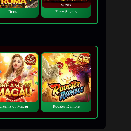
Roma
Fiery Sevens
Dreams of Macau
Rooster Rumble