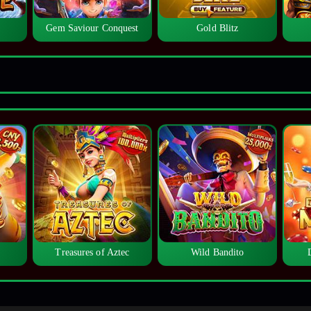
Gem Saviour Conquest
Gold Blitz
Treasures of Aztec
Wild Bandito