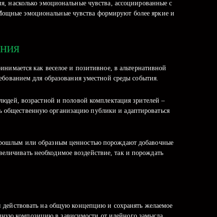
я, насколько эмоциональные чувства, ассоциированные с
 Мощные эмоциональные чувства формируют более яркие и
ания
инимается как веселое и позитивное, в альтернативной
ебованием для образования уместной среды события.
людей, возрастной и половой комплектация зрителей –
ь общественную организацию публики и адаптироваться
й прошлым или образным ценностью порождают добавочные
величивать необходимое воздействие, так и порождать
 действовать на общую концепцию и сохранять желаемое
нную композицию в зависимости от идейного замысла.