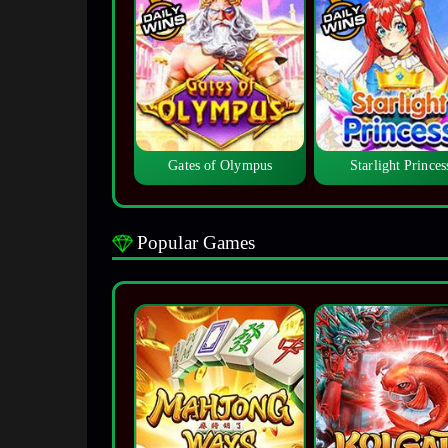
Gates of Olympus
Starlight Princes
Popular Games