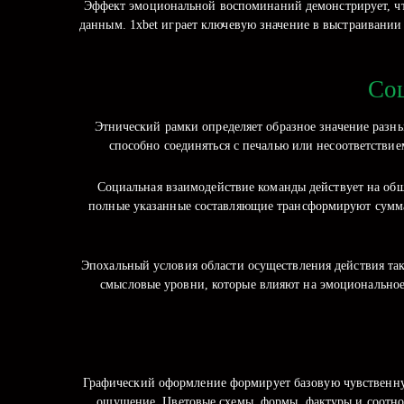
Эффект эмоциональной воспоминаний демонстрирует, что
данным. 1xbet играет ключевую значение в выстраивани
Соц
Этнический рамки определяет образное значение разны
способно соединяться с печалью или несоответстви
Социальная взаимодействие команды действует на общ
полные указанные составляющие трансформируют сумма
Эпохальный условия области осуществления действия та
смысловые уровни, которые влияют на эмоциональное 
Графический оформление формирует базовую чувственну
ощущение. Цветовые схемы, формы, фактуры и соотно