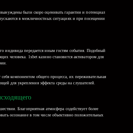
 вынуждены были скоро оценивать гарантии и потенциал
апускаются в межличностных ситуациях и при посещении
го индивида передается иным гостям события. Подобный
их человека. 1xbet казино становится активатором для
рии.
 себя компонентом общего процесса, их переживательная
ющей для укрепления эффекта среды на слушателей.
исходящего
шествии. Благоприятная атмосфера содействует более
овать осознание в том числе объективно положительных