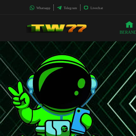
Whatsapp
Telegram
Livechat
BERAN