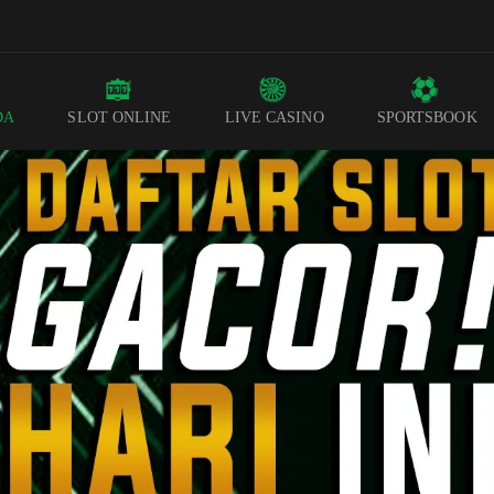
DA
SLOT ONLINE
LIVE CASINO
SPORTSBOOK