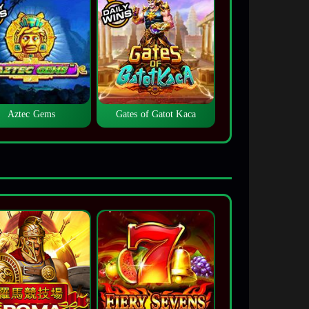
Aztec Gems
Gates of Gatot Kaca