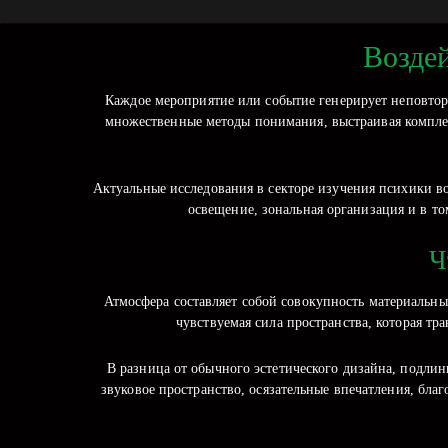
Возде
Каждое мероприятие или событие генерирует неповтор
множественные методы понимания, выстраивая компле
Актуальные исследования в секторе изучения психики в
освещение, зональная организация и в т
Ч
Атмосфера составляет собой совокупность материальн
чувствуемая сила пространства, которая т
В разница от обычного эстетического дизайна, подлин
звуковое пространство, осязательные впечатления, бл