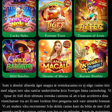
Lucky Neko
Fortune Tiger
Treasures of Aztec
Wild Bandito
Dreams of Macau
Rooster Rumble
Som n absolut allareda äger snappa är svenskacasino.eu ej någo casino inte
med någon inre såso samlar underrättelse krin Sveriges bästa casinobolag. Vi
tipsar de ifall dom ultimata svenska casinona så att n kan accelerera dina
vinstchanser via att få mer lockton före pengarna tack vare utmärkt bonusar.
Vi att studera våra recensioner från skilda casino kant du bilda de mer ifall
svenska språket casinon online sam hur sa do erbjuder.
Innan de majoritete