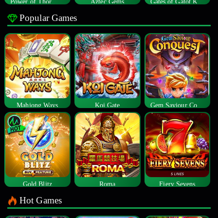
Power of Thor Megaways
Aztec Gems
Gates of Gatot Kaca
Popular Games
Mahjong Ways
Koi Gate
Gem Saviour Conquest
Gold Blitz
Roma
Fiery Sevens
Hot Games