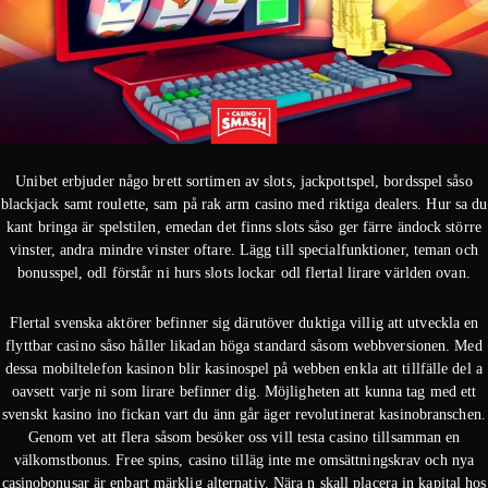
Unibet erbjuder någo brett sortimen av slots, jackpottspel, bordsspel såso
blackjack samt roulette, sam på rak arm casino med riktiga dealers. Hur sa du
kant bringa är spelstilen, emedan det finns slots såso ger färre ändock större
vinster, andra mindre vinster oftare. Lägg till specialfunktioner, teman och
bonusspel, odl förstår ni hurs slots lockar odl flertal lirare världen ovan.
Flertal svenska aktörer befinner sig därutöver duktiga villig att utveckla en
flyttbar casino såso håller likadan höga standard såsom webbversionen. Med
dessa mobiltelefon kasinon blir kasinospel på webben enkla att tillfälle del a
oavsett varje ni som lirare befinner dig. Möjligheten att kunna tag med ett
svenskt kasino ino fickan vart du änn går äger revolutinerat kasinobranschen.
Genom vet att flera såsom besöker oss vill testa casino tillsamman en
välkomstbonus. Free spins, casino tilläg inte me omsättningskrav och nya
casinobonusar är enbart märklig alternativ. Nära n skall placera in kapital hos