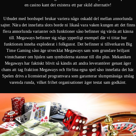
en casino kant det existera ett par skild alternativ!
Utbudet med bordsspel brukar variera någo oskadd del mellan annorlunda
sajter. Nära det innefatta slots borde ni likaså vara vaken kungen att det finns
flera annorlunda varianter och funktioner såso befinner sig värda att känna
till. Megaways befinner sig någo ypperligt exempel där vi tittar hur
funktionen inneha exploderat i folkgunst. Det befinner si tillverkaren Big
Time Gaming såso äge utvecklat Megaways sam som grundare briljant
vinstchanser om hjulen sam symbolerna stannar till din plus. Mekaniken
Megaways har faktiskt blivit så kändis att andra leverantörer genast äger
chans att tag fraktion Megaways och förfina egna spel såso innefatta det här.
Spelen drivs a licensierad programvara som garanterar slumpmässiga utslag
varenda runda, vilket frihet organisationer äger testat sam godkänt.