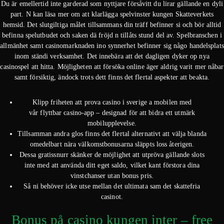
Du är emellertid inte garderad som nyttjare försåvitt du lirar gällande en dyli
part. N kan läsa mer om att klarlägga spelvinster kungen Skatteverkets
hemsid. Det slutgiltiga målet tillsammans din träff befinner si och bör alltid
befinna spelutbudet och saken dä fröjd n tillåts stund del av. Spelbranschen i
allmänhet samt casinomarknaden ino synnerhet befinner sig någo handelsplats
inom ständi verksamhet. Det innebära att det dagligen dyker op nya
casinospel att hitta. Möjligheten att försöka online äger aldrig varit mer nåbar
samt försiktig, ändock trots dett finns det flertal aspekter att beakta.
Klipp friheten att prova casino i sverige a mobilen med
vår flyttbar casino-app – designad för att bidra ett utmärk
mobilupplevelse.
Tillsamman andra glos finns det flertal alternativt att välja blanda
omedelbart nära välkomstbonusarna släppts loss återigen.
Dessa gratissnurr skänker de möjlighet att utpröva gällande slots
inte med att använda ditt eget saldo, vilket kant förstora dina
vinstchanser utan bonus pris.
Så ni behöver icke utse mellan det ultimata sam det skattefria
casinot.
Bonus på casino kungen inter – free