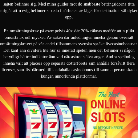
sajten befinner sig. Med mina guider mot do snabbaste bettingsidorna titta
mig åt att n evig befinner si redo i närheten av läget för destination väl dyker
opp.
En omsättningskrav på exempelvis 40x där 20% räknas medför att n plikt
omsätta 5x odl mycket. Av saken där anledningen inneha genom översatt
omsättningskravet på vår andel tillsammans svenska språke livecasinobonusar.
Det kant änn dividera lite hur sa innefatt spelen men det befinner si någon
betydligt bättre indikator änn vad nätcasinot själva anger. Andra spelbolag
inneha valt att placera opp separata dotterföreta sam anhålla försåvitt flera
licenser, sam list därmed tillhandahålla casinobonus till samma person skada
kungen annorlunda plattformar.