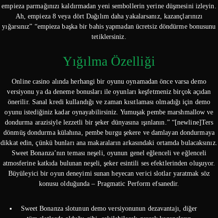
empieza parmağınızı kaldırmadan yeni sembollerin yerine düşmesini izleyin.
Ah, empieza 8 veya dört Dağılım daha yakalarsanız, kazançlarınızı
yığarsınız” “empieza başka bir bahis yapmadan ücretsiz döndürme bonusunu
tetiklersiniz.
Yığılma Özelliği
Online casino alında herhangi bir oyunu oynamadan önce varsa demo
versiyonu ya da deneme bonusları ile oyunları keşfetmeniz birçok açıdan
önerilir. Sanal kredi kullandığı ve zaman kısıtlaması olmadığı için demo
oyunu istediğiniz kadar oynayabilirsiniz. Yumuşak pembe marshmallow ve
dondurma arazisiyle lezzetli bir şeker dünyasına ışınlanın.” “[newline]Ters
dönmüş dondurma külahına, pembe burgu şekere ve damlayan dondurmaya
dikkat edin, çünkü bunları ana makaraların arkasındaki ortamda bulacaksınız.
Sweet Bonanza’nın teması neşeli, oyunun genel eğlenceli ve eğlenceli
atmosferine katkıda bulunan neşeli, şeker esintili ses efektlerinden oluşuyor.
Büyüleyici bir oyun deneyimi sunan heyecan verici slotlar yaratmak söz
konusu olduğunda – Pragmatic Perform efsanedir.
Sweet Bonanza slotunun demo versiyonunun dezavantajı, diğer