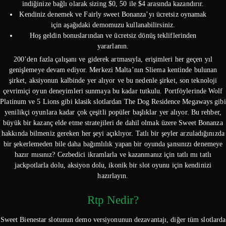
indiğinize bağlı olarak sizing $0, 50 ile $4 arasında kazandırır.
Kendiniz denemek ve Fairly sweet Bonanza’yı ücretsiz oynamak
için aşağıdaki demomuzu kullanabilirsiniz.
Hoş geldin bonuslarından ve ücretsiz dönüş tekliflerinden
yararlanın.
200’den fazla çalışanı ve giderek artmasıyla, erişimleri her geçen yıl
genişlemeye devam ediyor. Merkezi Malta’nın Sliema kentinde bulunan
şirket, aksiyonun kalbinde yer alıyor ve bu nedenle şirket, son teknoloji
çevrimiçi oyun deneyimleri sunmaya bu kadar tutkulu. Portföylerinde Wolf
Platinum ve 5 Lions gibi klasik slotlardan The Dog Residence Megaways gibi
yenilikçi oyunlara kadar çok çeşitli popüler başlıklar yer alıyor. Bu rehber,
büyük bir kazanç elde etme stratejileri de dahil olmak üzere Sweet Bonanza
hakkında bilmeniz gereken her şeyi açıklıyor. Tatlı bir şeyler arzuladığınızda
bir şekerlemeden bile daha bağımlılık yapan bir oyunda şansınızı denemeye
hazır mısınız? Cezbedici ikramlarla ve kazanmanız için tatlı mı tatlı
jackpotlarla dolu, aksiyon dolu, ikonik bir slot oyunu için kendinizi
hazırlayın.
Rtp Nedir?
Sweet Bienestar slotunun demo versiyonunun dezavantajı, diğer tüm slotlarda