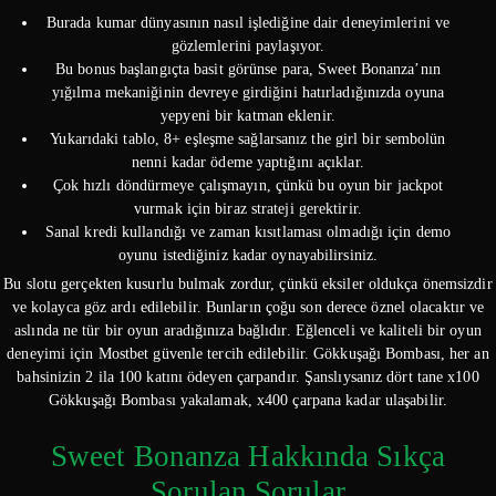
Burada kumar dünyasının nasıl işlediğine dair deneyimlerini ve
gözlemlerini paylaşıyor.
Bu bonus başlangıçta basit görünse para, Sweet Bonanza’nın
yığılma mekaniğinin devreye girdiğini hatırladığınızda oyuna
yepyeni bir katman eklenir.
Yukarıdaki tablo, 8+ eşleşme sağlarsanız the girl bir sembolün
nenni kadar ödeme yaptığını açıklar.
Çok hızlı döndürmeye çalışmayın, çünkü bu oyun bir jackpot
vurmak için biraz strateji gerektirir.
Sanal kredi kullandığı ve zaman kısıtlaması olmadığı için demo
oyunu istediğiniz kadar oynayabilirsiniz.
Bu slotu gerçekten kusurlu bulmak zordur, çünkü eksiler oldukça önemsizdir
ve kolayca göz ardı edilebilir. Bunların çoğu son derece öznel olacaktır ve
aslında ne tür bir oyun aradığınıza bağlıdır. Eğlenceli ve kaliteli bir oyun
deneyimi için Mostbet güvenle tercih edilebilir. Gökkuşağı Bombası, her an
bahsinizin 2 ila 100 katını ödeyen çarpandır. Şanslıysanız dört tane x100
Gökkuşağı Bombası yakalamak, x400 çarpana kadar ulaşabilir.
Sweet Bonanza Hakkında Sıkça
Sorulan Sorular