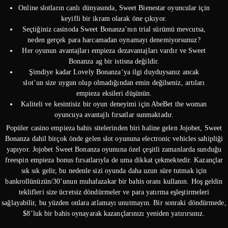
Online slotların canlı dünyasında, Sweet Bienestar oyuncular için
keyifli bir ikram olarak öne çıkıyor.
Seçtiğiniz casinoda Sweet Bonanza’nın trial sürümü mevcutsa,
neden gerçek para harcamadan oynamayı denemiyorsunuz?
Her oyunun avantajları empieza dezavantajları vardır ve Sweet
Bonanza ag bir istisna değildir.
Şimdiye kadar Lovely Bonanza‘ya ilgi duyduysanız ancak
slot’un size uygun olup olmadığından emin değilseniz, artıları
empieza eksileri düşünün.
Kaliteli ve kesintisiz bir oyun deneyimi için AbeBet the woman
oyuncuya avantajlı fırsatlar sunmaktadır.
Popüler casino empieza bahis sitelerinden biri haline gelen Jojobet, Sweet
Bonanza dahil birçok önde gelen slot oyununa electronic vehicles sahipliği
yapıyor. Jojobet Sweet Bonanza oyununa özel çeşitli zamanlarda sunduğu
freespin empieza bonus fırsatlarıyla de uma dikkat çekmektedir. Kazançlar
sık sık gelir, bu nedenle sizi oyunda daha uzun süre tutmak için
bankrollünüzün/30’unun muhafazakar bir bahis oranı kullanın. Hoş geldin
teklifleri size ücretsiz döndürmeler ve para yatırma eşleştirmeleri
sağlayabilir, bu yüzden onlara atlamayı unutmayın. Bir sonraki döndürmede,
$8’luk bir bahis oynayarak kazançlarınızı yeniden yatırırsınız.