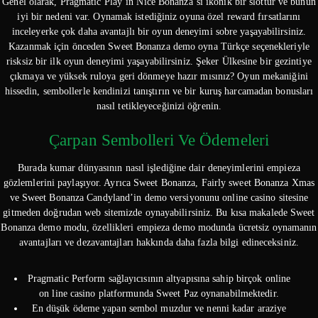
Genel olarak, Pragmatic Play’in Nice Bonanza‘sı ikonik bir slottur ve bunun
iyi bir nedeni var. Oynamak istediğiniz oyuna özel reward fırsatlarını
inceleyerke çok daha avantajlı bir oyun deneyimi sobre yaşayabilirsiniz.
Kazanmak için önceden Sweet Bonanza demo oyna Türkçe seçenekleriyle
risksiz bir ilk oyun deneyimi yaşayabilirsiniz. Şeker Ülkesine bir gezintiye
çıkmaya ve yüksek ruloya geri dönmeye hazır mısınız? Oyun mekaniğini
hissedin, sembollerle kendinizi tanıştırın ve bir kuruş harcamadan bonusları
nasıl tetikleyeceğinizi öğrenin.
Çarpan Sembolleri Ve Ödemeleri
Burada kumar dünyasının nasıl işlediğine dair deneyimlerini empieza
gözlemlerini paylaşıyor. Ayrıca Sweet Bonanza, Fairly sweet Bonanza Xmas
ve Sweet Bonanza Candyland’in demo versiyonunu online casino sitesine
gitmeden doğrudan web sitemizde oynayabilirsiniz. Bu kısa makalede Sweet
Bonanza demo modu, özellikleri empieza demo modunda ücretsiz oynamanın
avantajları ve dezavantajları hakkında daha fazla bilgi edineceksiniz.
Pragmatic Perform sağlayıcısının altyapısına sahip birçok online
on line casino platformunda Sweet Paz oynanabilmektedir.
En düşük ödeme yapan sembol muzdur ve nenni kadar araziye