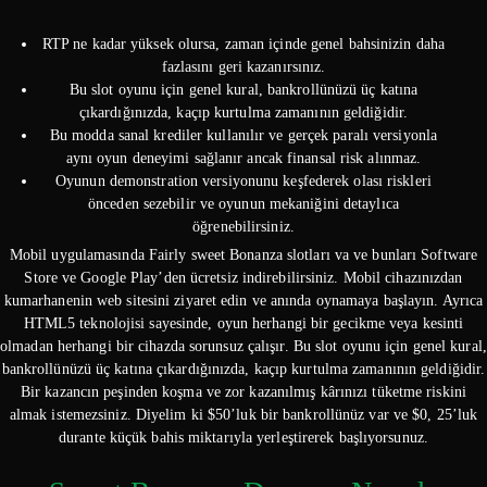
RTP ne kadar yüksek olursa, zaman içinde genel bahsinizin daha
fazlasını geri kazanırsınız.
Bu slot oyunu için genel kural, bankrollünüzü üç katına
çıkardığınızda, kaçıp kurtulma zamanının geldiğidir.
Bu modda sanal krediler kullanılır ve gerçek paralı versiyonla
aynı oyun deneyimi sağlanır ancak finansal risk alınmaz.
Oyunun demonstration versiyonunu keşfederek olası riskleri
önceden sezebilir ve oyunun mekaniğini detaylıca
öğrenebilirsiniz.
Mobil uygulamasında Fairly sweet Bonanza slotları va ve bunları Software
Store ve Google Play’den ücretsiz indirebilirsiniz. Mobil cihazınızdan
kumarhanenin web sitesini ziyaret edin ve anında oynamaya başlayın. Ayrıca
HTML5 teknolojisi sayesinde, oyun herhangi bir gecikme veya kesinti
olmadan herhangi bir cihazda sorunsuz çalışır. Bu slot oyunu için genel kural,
bankrollünüzü üç katına çıkardığınızda, kaçıp kurtulma zamanının geldiğidir.
Bir kazancın peşinden koşma ve zor kazanılmış kârınızı tüketme riskini
almak istemezsiniz. Diyelim ki $50’luk bir bankrollünüz var ve $0, 25’luk
durante küçük bahis miktarıyla yerleştirerek başlıyorsunuz.