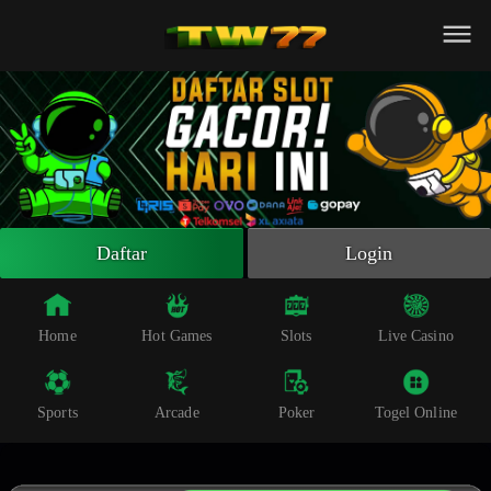
Beranda
Slot Online
Live Casino
Sportsbook
Arcade
Togel Online
Daftar
Login
Poker
Whatsapp
Home
Hot Games
Slots
Live Casino
Telegram
Sports
Arcade
Poker
Togel Online
Livechat