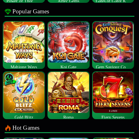
Power of Thor Megaways
Aztec Gems
Gates of Gatot Kaca
Popular Games
Mahjong Ways
Koi Gate
Gem Saviour Conquest
Gold Blitz
Roma
Fiery Sevens
Hot Games