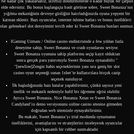
Ne kadar çok yakalarsanız, ücretsiz döndürmelerde o kadar büyük bir çarpan
elde edersiniz. Bu bonus başlangıçta basit görünse sobre, Sweet Bonanza’nın
yığılma mekaniğinin devreye girdiğini hatırladığınızda oyuna yepyeni bir
katman eklenir. Bazı oyuncular, internet ödeme hatları ve bonus özellikleri
olan geleneksel slot deneyimini tercih eder ki Sweet Bonanza bunları sunmaz.
IGaming Uzmanı / Online casino endüstrisinde a few yıldan fazla
deneyime sahip, Sweet Bonanza ve crash oyunlarını seviyor.
Sweet Bonanza oyununa sahip platformu seçip kayıt olduktan
sonra gerçek para yatırımıyla Sweet Bonanza oynanabilir.”
“[newline]Zengin bahis seçeneklerinin yanı sıra geniş bir slot
casino oyun seçeneği sunan 1xbet’te kullanıcılara birçok cazip
seçenek sunuluyor.
İlk başladığınızda bazı hatalar yapabilirsiniz, çünkü sayısız yeni
özellik ve mekanik nedeniyle hafif bir öğrenme eğrisi olabilir.
Ayrıca Sweet Bonanza, Nice Bonanza Xmas ve Sweet Bonanza
Candyland’in demo versiyonunu online casino sitesine gitmeden
doğrudan web sitemizde oynayabilirsiniz.
Bu makale, Sweet Bonanza’yı trial modunda oynamanın
özelliklerini, avantajlarını ve stratejilerini inceleyerek oyuncular
için kapsamlı bir rehber sunmaktadır.