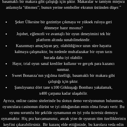
basamaklı bir makara gibi çalıştığı için şıktır. Makaralar w tamtym miejscu
anlamıyla “dönmez”; bunun yerine semboller ekranın üstünden düşer.”
Şeker Ülkesine bir gezintiye çıkmaya ve yüksek ruloya geri
dönmeye hazır mısınız?
Jojobet, eğlenceli ve avantajlı bir oyun deneyimini tek bir
platform altında sunabilmektedir.
Kazanmayı amaçlayan şey, olabildiğince uzun süre hayatta
kalmaya çalışmaktır, bu nedenle muhafazakar bir oyun tarzı
burada daha iyi olabilir.
Hayır, trial oyun sanal krediler kullanır ve gerçek para kazancı
sunmaz.
Sweet Bonanza’nın yığılma özelliği, basamaklı bir makara gibi
çalıştığı için şıktır.
Şanslıysanız dört tane x100 Gökkuşağı Bombası yakalamak,
x400 çarpana kadar ulaşabilir.
Ayrıca, online casino sitelerinde bu slotun demo versiyonunun bulunması,
oyunculara casinonun dürüst ve iyi olduğundan emin olma fırsatı verir. Bu
oyunu sorumlu bir şekilde oynamanın en iyi yolu ücretsiz demoyu
oynamaktır. Hiç pra harcamazsınız, ancak yine de oyunun tüm özelliklerinin
keyfini çıkarabilirsiniz. Bir kazanç elde ettiğinizde, bu karolara veda edin