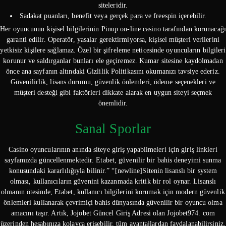
siteleridir.
Sadakat puanları, benefit veya gerçek para ve freespin içerebilir.
Her oyuncunun kişisel bilgilerinin Pinup on-line casino tarafından korunacağı
garanti edilir. Operatör, yasalar gerektirmiyorsa, kişisel müşteri verilerini
yetkisiz kişilere sağlamaz. Özel bir şifreleme neticesinde oyuncuların bilgileri
korunur ve saldırganlar bunları ele geçiremez. Kumar sitesine kaydolmadan
önce ana sayfanın altındaki Gizlilik Politikasını okumanızı tavsiye ederiz.
Güvenilirlik, lisans durumu, güvenlik önlemleri, ödeme seçenekleri ve
müşteri desteği gibi faktörleri dikkate alarak en uygun siteyi seçmek
önemlidir.
Sanal Sporlar
Casino oyuncularının anında siteye giriş yapabilmeleri için giriş linkleri
sayfamızda güncellenmektedir. Etabet, güvenilir bir bahis deneyimi sunma
konusundaki kararlılığıyla bilinir.” “[newline]Sitenin lisanslı bir system
olması, kullanıcıların güvenini kazanmada kritik bir rol oynar. Lisanslı
olmanın ötesinde, Etabet, kullanıcı bilgilerini korumak için modern güvenlik
önlemleri kullanarak çevrimiçi bahis dünyasında güvenilir bir oyuncu olma
amacını taşır. Artık, Jojobet Güncel Giriş Adresi olan Jojobet974. com
üzerinden hesabınıza kolayca erişebilir, tüm avantajlardan faydalanabilirsiniz.