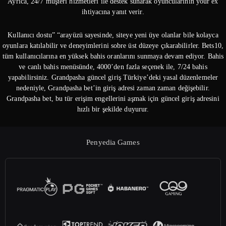
Ayrıca, 24/7 müşteri hizmetleri ile destek sunarak oyuncularının your ex
ihtiyacına yanıt verir.
Kullanıcı dostu” “arayüzü sayesinde, siteye yeni üye olanlar bile kolayca
oyunlara katılabilir ve deneyimlerini sobre üst düzeye çıkarabilirler. Bets10,
tüm kullanıcılarına en yüksek bahis oranlarını sunmaya devam ediyor. Bahis
ve canlı bahis menüsünde, 4000’den fazla seçenek ile, 7/24 bahis
yapabilirsiniz. Grandpasha güncel giriş Türkiye’deki yasal düzenlemeler
nedeniyle, Grandpasha bet’in giriş adresi zaman zaman değişebilir.
Grandpasha bet, bu tür erişim engellerini aşmak için güncel giriş adresini
hızlı bir şekilde duyurur.
Penyedia Games