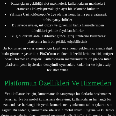
Kazançların çekildiği slot makineleri, kullanıcıların makineleri
aramasını kolaylaştırmak için ayrı bir sekmede bulunur.
Yalnızca CasinoMetropol’e üye olanlar hesaplarına para yatırarak
bahis oynayabilirler.
Bu sayede üyeler, üst düzey ve güvenilir bahis hizmetlerinden
diledikleri şekilde faydalanabilirler.
Bu gibi durumlarda, Editörbet güncel giriş linklerini kullanarak
platforma hızlı bir şekilde erişebilirsiniz.
Bu bonuslardan yararlanmak için kayıt veya hesap yükleme sırasında ilgili
kodu girmeniz yeterlidir. PinCo’nun en önemli özelliklerinden biri, müşteri
odaklı hizmet anlayışıdır. Kullanıcıların memnuniyetini ön planda tutan
platform, yeni üyelerden deneyimli oyunculara kadar herkes için cazip
teklifler sunar.
Platformun Özellikleri Ve Hizmetleri
Yeni kullanıcılar için, kumarhane ile tanışmaya bu slotlarla başlamanızı
öneririz. İyi bir mobil kumarhane deneyimi, kullanıcıların herhangi bir
zamanda ve herhangi bir yerde kumarhane oyunlarının tadını çıkarmasını
sağlar. Bu nedenle, kumarhane sitelerinin mobil uyumluluğuna ve kullanıcı
dostu arayüzlerine önem vermesi gerekmektedir. PinCo, kullanıcılarına hızlı