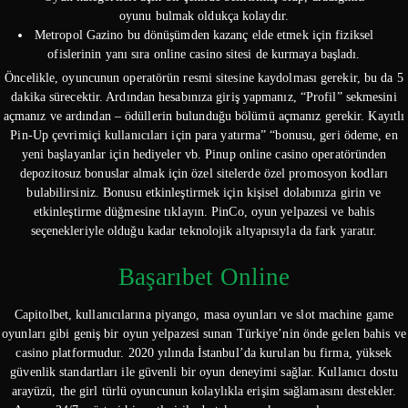
oyunu bulmak oldukça kolaydır.
Metropol Gazino bu dönüşümden kazanç elde etmek için fiziksel
ofislerinin yanı sıra online casino sitesi de kurmaya başladı.
Öncelikle, oyuncunun operatörün resmi sitesine kaydolması gerekir, bu da 5
dakika sürecektir. Ardından hesabınıza giriş yapmanız, “Profil” sekmesini
açmanız ve ardından – ödüllerin bulunduğu bölümü açmanız gerekir. Kayıtlı
Pin-Up çevrimiçi kullanıcıları için para yatırma” “bonusu, geri ödeme, en
yeni başlayanlar için hediyeler vb. Pinup online casino operatöründen
depozitosuz bonuslar almak için özel sitelerde özel promosyon kodları
bulabilirsiniz. Bonusu etkinleştirmek için kişisel dolabınıza girin ve
etkinleştirme düğmesine tıklayın. PinCo, oyun yelpazesi ve bahis
seçenekleriyle olduğu kadar teknolojik altyapısıyla da fark yaratır.
Başarıbet Online
Capitolbet, kullanıcılarına piyango, masa oyunları ve slot machine game
oyunları gibi geniş bir oyun yelpazesi sunan Türkiye’nin önde gelen bahis ve
casino platformudur. 2020 yılında İstanbul’da kurulan bu firma, yüksek
güvenlik standartları ile güvenli bir oyun deneyimi sağlar. Kullanıcı dostu
arayüzü, the girl türlü oyuncunun kolaylıkla erişim sağlamasını destekler.