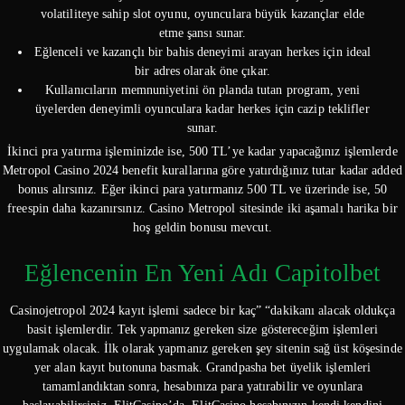
volatiliteye sahip slot oyunu, oyunculara büyük kazançlar elde
etme şansı sunar.
Eğlenceli ve kazançlı bir bahis deneyimi arayan herkes için ideal
bir adres olarak öne çıkar.
Kullanıcıların memnuniyetini ön planda tutan program, yeni
üyelerden deneyimli oyunculara kadar herkes için cazip teklifler
sunar.
İkinci pra yatırma işleminizde ise, 500 TL’ye kadar yapacağınız işlemlerde
Metropol Casino 2024 benefit kurallarına göre yatırdığınız tutar kadar added
bonus alırsınız. Eğer ikinci para yatırmanız 500 TL ve üzerinde ise, 50
freespin daha kazanırsınız. Casino Metropol sitesinde iki aşamalı harika bir
hoş geldin bonusu mevcut.
Eğlencenin En Yeni Adı Capitolbet
Casinojetropol 2024 kayıt işlemi sadece bir kaç” “dakikanı alacak oldukça
basit işlemlerdir. Tek yapmanız gereken size göstereceğim işlemleri
uygulamak olacak. İlk olarak yapmanız gereken şey sitenin sağ üst köşesinde
yer alan kayıt butonuna basmak. Grandpasha bet üyelik işlemleri
tamamlandıktan sonra, hesabınıza para yatırabilir ve oyunlara