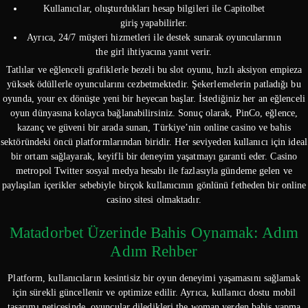
Kullanıcılar, oluşturdukları hesap bilgileri ile Capitolbet
giriş yapabilirler.
Ayrıca, 24/7 müşteri hizmetleri ile destek sunarak oyuncularının
the girl ihtiyacına yanıt verir.
Tatlılar ve eğlenceli grafiklerle bezeli bu slot oyunu, hızlı aksiyon empieza
yüksek ödüllerle oyuncularını cezbetmektedir. Şekerlemelerin patladığı bu
oyunda, your ex dönüşte yeni bir heyecan başlar. İstediğiniz her an eğlenceli
oyun dünyasına kolayca bağlanabilirsiniz. Sonuç olarak, PinCo, eğlence,
kazanç ve güveni bir arada sunan, Türkiye’nin online casino ve bahis
sektöründeki öncü platformlarından biridir. Her seviyeden kullanıcı için ideal
bir ortam sağlayarak, keyifli bir deneyim yaşatmayı garanti eder. Casino
metropol Twitter sosyal medya hesabı ile fazlasıyla gündeme gelen ve
paylaşılan içerikler sebebiyle birçok kullanıcının gönlünü fetheden bir online
casino sitesi olmaktadır.
Matadorbet Üzerinde Bahis Oynamak: Adım
Adım Rehber
Platform, kullanıcıların kesintisiz bir oyun deneyimi yaşamasını sağlamak
için sürekli güncellenir ve optimize edilir. Ayrıca, kullanıcı dostu mobil
tasarımı neticesinde, oyuncular diledikleri the woman yerden bahis yapma