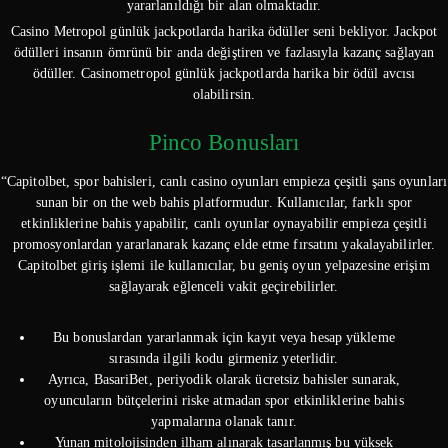
yararlanıldığı bir alan olmaktadır.
Casino Metropol günlük jackpotlarda harika ödüller seni bekliyor. Jackpot
ödülleri insanın ömrünü bir anda değiştiren ve fazlasıyla kazanç sağlayan
ödüller. Casinometropol günlük jackpotlarda harika bir ödül avcısı
olabilirsin.
Pinco Bonusları
“Capitolbet, spor bahisleri, canlı casino oyunları empieza çeşitli şans oyunları
sunan bir on the web bahis platformudur. Kullanıcılar, farklı spor
etkinliklerine bahis yapabilir, canlı oyunlar oynayabilir empieza çeşitli
promosyonlardan yararlanarak kazanç elde etme fırsatını yakalayabilirler.
Capitolbet giriş işlemi ile kullanıcılar, bu geniş oyun yelpazesine erişim
sağlayarak eğlenceli vakit geçirebilirler.
Bu bonuslardan yararlanmak için kayıt veya hesap yükleme
sırasında ilgili kodu girmeniz yeterlidir.
Ayrıca, BasariBet, periyodik olarak ücretsiz bahisler sunarak,
oyuncuların bütçelerini riske atmadan spor etkinliklerine bahis
yapmalarına olanak tanır.
Yunan mitolojisinden ilham alınarak tasarlanmış bu yüksek