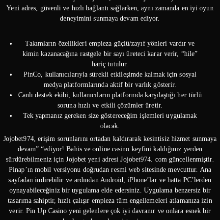
Yeni adres, güvenli ve hızlı bağlantı sağlarken, aynı zamanda en iyi oyun
deneyimini sunmaya devam ediyor.
Takımların özellikleri empieza güçlü/zayıf yönleri vardır ve
kimin kazanacağına rastgele bir sayı üreteci karar verir, “hile”
hariç tutulur.
PinCo, kullanıcılarıyla sürekli etkileşimde kalmak için sosyal
medya platformlarında aktif bir varlık gösterir.
Canlı destek ekibi, kullanıcıların platformda karşılaştığı her türlü
soruna hızlı ve etkili çözümler üretir.
Tek yapmanız gereken size göstereceğim işlemleri uygulamak
olacak.
Jojobet974, erişim sorunlarını ortadan kaldırarak kesintisiz hizmet sunmaya
devam” “ediyor! Bahis ve online casino keyfini kaldığınız yerden
sürdürebilmeniz için Jojobet yeni adresi Jojobet974. com güncellenmiştir.
Pinap’ın mobil versiyonu doğrudan resmi web sitesinde mevcuttur. Ana
sayfadan indirebilir ve ardından Android, iPhone’lar ve hatta PC’lerden
oynayabileceğiniz bir uygulama elde edersiniz. Uygulama benzersiz bir
tasarıma sahiptir, hızlı çalışır empieza tüm engellemeleri atlamanıza izin
verir. Pin Up Casino yeni gelenlere çok iyi davranır ve onlara esnek bir