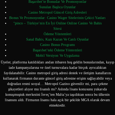
Başarıbet’te Bonuslar Ve Promosyonlar
Sunulan Başlıca Oyunlar
Casino Metropol Güncel Giriş Adresleri
Bonus Ve Promosyonlar: Casino Wager Sitelerinin Çekici Yanları
“pinco – Türkiye’nin En İyi Online Online Casino Ve Bahis
Sitesi
Ödeme Yöntemleri
Sanal Bahis, Kazı Kazan Ve Canlı Oyunlar
Casino Bonus Programı
Başarıbet’teki Ödeme Yöntemleri
Mobil Versiyon Ve Uygulama
Üyeler, platforma katıldıkları andan itibaren hoş geldin bonuslarından, kayıp
iade kampanyalarına ve özel turnuvalara kadar birçok ayrıcalıktan
faydalanabilir. Casino metropol giriş adresi destek ve iletişim kanallarını
kullanarak firmanın durante güncel giriş adresine erişim sağlayabilir veya
doğrudan resmi sosyal… Metropol Gazino güvenilir mi, para çekme
şikayetleri alıyor mu lisanslı mı? Aslında lisans konusunu yukarıda
konuşmuştuk merkezini İsveç’ten Malta’ya taşıdıktan sonra bu ülkenin
lisansını aldı. Firmanın lisansı hala açık bir şekilde MGA olarak devam
etmektedir.