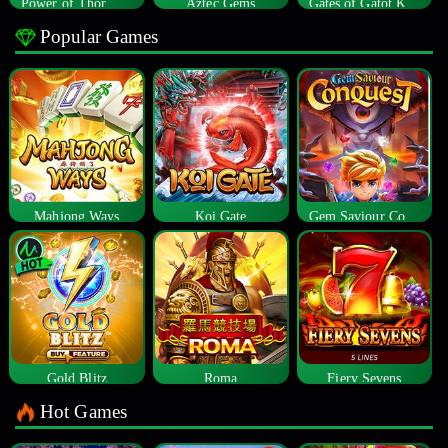
Power of Thor Megaways
Aztec Gems
Gates of Gatot Kaca
Popular Games
Mahjong Ways
Koi Gate
Gem Saviour Conquest
Gold Blitz
Roma
Fiery Sevens
Hot Games