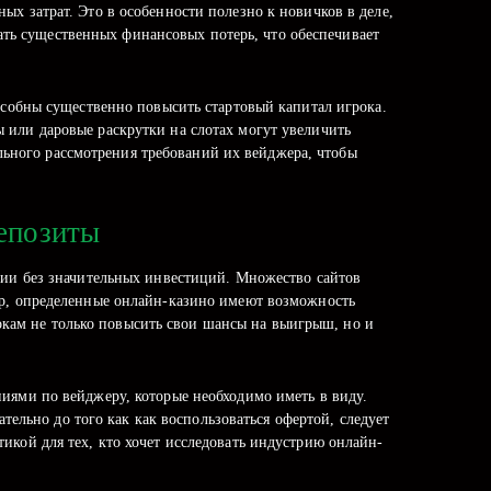
ых затрат. Это в особенности полезно к новичков в деле,
ать существенных финансовых потерь, что обеспечивает
особны существенно повысить стартовый капитал игрока.
 или даровые раскрутки на слотах могут увеличить
льного рассмотрения требований их вейджера, чтобы
депозиты
ции без значительных инвестиций. Множество сайтов
ер, определенные онлайн-казино имеют возможность
окам не только повысить свои шансы на выигрыш, но и
иями по вейджеру, которые необходимо иметь в виду.
ельно до того как как воспользоваться офертой, следует
икой для тех, кто хочет исследовать индустрию онлайн-