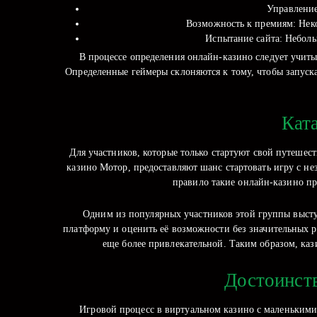
Управление
Возможность к премиям: Неко
Испытание сайта: Неболь
В процессе определения онлайн-казино следует учиты
Определенные геймеры склоняются к тому, чтобы запуска
Кат
Для участников, которые только стартуют свой путеше
казино Мотор, предоставляют шанс стартовать игру с н
правило такие онлайн-казино пр
Одним из популярных участников этой группы выступ
платформу и оценить её возможности без значительных р
еще более привлекательной. Таким образом, каз
Достоинств
Игровой процесс в виртуальном казино с маленькими