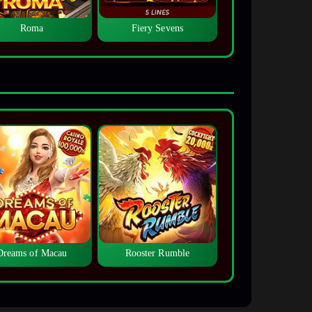
Roma
Fiery Sevens
Dreams of Macau
Rooster Rumble