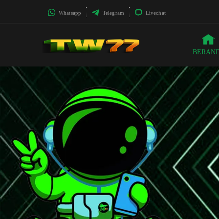
Whatsapp
Telegram
Livechat
BERAN