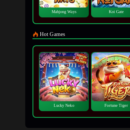
Mahjong Ways
Koi Gate
Hot Games
Lucky Neko
Fortune Tiger