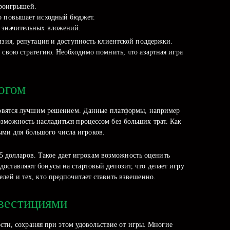
проигрышей.
то повышает исходный бюджет.
з значительных вложений.
нзия, репутация и доступность клиентской поддержки.
 свою стратегию. Необходимо помнить, что азартная игра
огом
ановятся лучшим решением. Данные платформы, например
зможность насладиться процессом без больших трат. Как
ыми для большого числа игроков.
5 долларов. Такое дает игрокам возможность оценить
оставляют бонусы на стартовый депозит, что делает игру
лей и тех, кто предпочитает ставить взвешенно.
нвестициями
ти, сохраняя при этом удовольствие от игры. Многие