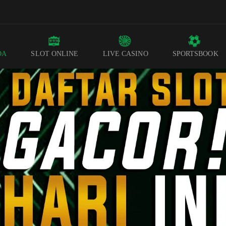
DA
SLOT ONLINE
LIVE CASINO
SPORTSBOOK