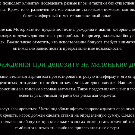
позволяет клиентам исследовать разные игры и тактики без существенн
нга. Кроме того, развлечение с маленькими ставочками помогает минов
более комфортный и менее напряженный опыт.
акие как Мотор казино, предлагают вознаграждения и акции, которые сп
ладах получать дополнительную прибыль. Например, начальные бонусы
к. Важно также отметить, что использование бонусов требует внимате
оптимально задействовать предоставленные возможности.
аждения при депозите на маленькие 
 замечательным вариантом протестировать игровую платформу и его оп
епозитах, что делает их особенно заманчивыми для новичков. Наприм
фриспины на топовые игровые автоматы. Такое предоставляет шанс игр
освоить различными играми без риска для бюджета.
могут варьироваться. Часто подобные оферты сопровождаются ограничен
 средств, игрок должен сделать ставки на определенную сумму. Следоват
пользование бонусов при маленьких взносах может стать отличной такт
гэмблинга и отыскать наиболее привлекательные оферы.