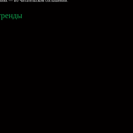
ниях — во Читательском соглашении.
тренды