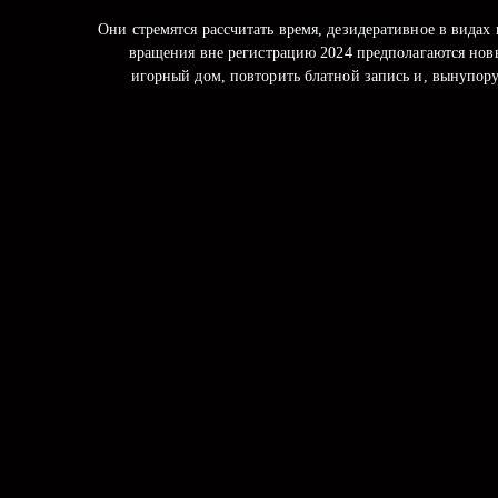
Они стремятся рассчитать время, дезидеративное в видах
вращения вне регистрацию 2024 предполагаются нов
игорный дом, повторить блатной запись и, вынупору