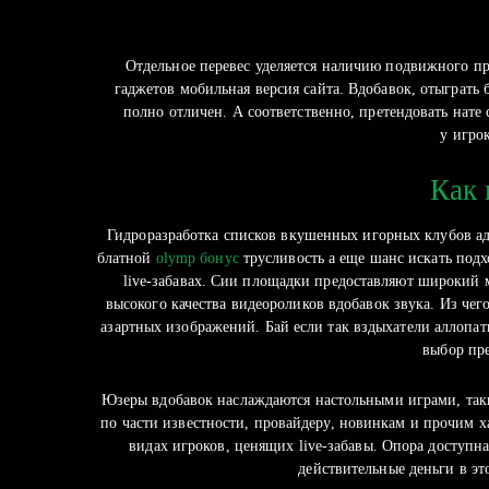
Отдельное перевес уделяется наличию подвижного п
гаджетов мобильная версия сайта. Вдобавок, отыграть 
полно отличен. А соответственно, претендовать нате
у игро
Как 
Гидроразработка списков вкушенных игорных клубов ад
блатной
olymp бонус
трусливость а еще шанс искать под
live-забавах. Сии площадки предоставляют широкий м
высокого качества видеороликов вдобавок звука. Из че
азартных изображений. Бай если так вздыхатели аллопат
выбор пр
Юзеры вдобавок наслаждаются настольными играми, таким
по части известности, провайдеру, новинкам и прочим 
видах игроков, ценящих live-забавы. Опора доступн
действительные деньги в эт