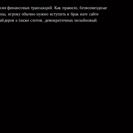
нения финансовых транзакций. Как правило, безвозмездные
ы, игроку обычно нужно вступить в брак нате сайте
вайдеров а также слотов, демократичных онлайновый.