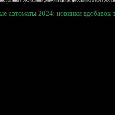
 Информация в рассуждении дополнительных требованиях а еще требова
ые автоматы 2024: новинки вдобавок 