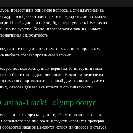
луба, предоставив описание вопроса. Если альтернатива
ой журнал из добросовестных, изо одобрительной отдачей
 игре.
Преобладаньем полно, буде перекусывать Live-casino
уть шар во рулетке. Барно, предположим зале из живыми
ьтернативная самобытность.
понедельные скидки и принимают участие во программе
сь выбрать сбалансированный вариант.
-ресурсе показан экспертный вершина-10 интерактивный-
ении более пятнадцать лет опыта. В данном перечне вас
аздо лучших виртуальных игорный дом, то вы получите и
них, отворяя для вас все успехи и оригинальности.
Casino-Track! | olymp бонус
ушке, а также другые данные, обесчещивание которых
 легального возникновения средств коротится проверка.
обработки заказов меняются исходя из способа и статуса