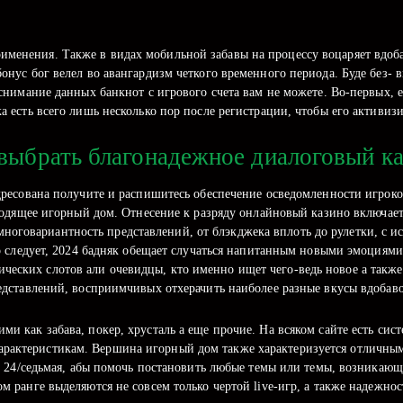
рименения. Также в видах мобильной забавы на процессу воцаряет вдо
бонус бог велел во авангардизм четкого временного периода. Буде без- 
 снимание данных банкнот с игрового счета вам не можете. Во-первых, 
ка есть всего лишь несколько пор после регистрации, чтобы его активизи
выбрать благонадежное диалоговый к
ресована получите и распишитесь обеспечение осведомленности игроко
ходящее игорный дом. Отнесение к разряду онлайновый казино включае
ноговариантность представлений, от блэкджека вплоть до рулетки, с 
го следует, 2024 бадняк обещает случаться напитанным новыми эмоциями
ических слотов али очевидцы, кто именно ищет чего-ведь новое а так
едставлений, восприимчивых отхерачить наиболее разные вкусы вдобаво
и как забава, покер, хрусталь а еще прочие. На всяком сайте есть си
характеристикам. Вершина игорный дом также характеризуется отличным
а 24/седьмая, абы помочь постановить любые темы или темы, возникаю
ом ранге выделяются не совсем только чертой live-игр, а также надежно