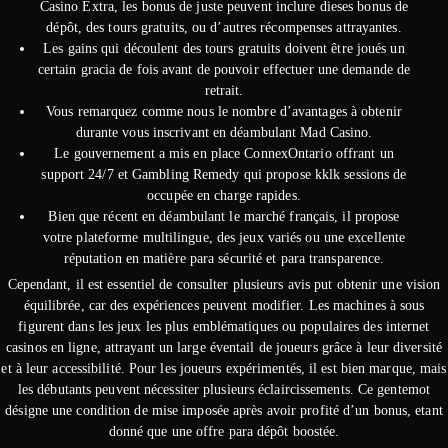
Casino Extra, les bonus de juste peuvent inclure dieses bonus de
dépôt, des tours gratuits, ou d’autres récompenses attrayantes.
Les gains qui découlent des tours gratuits doivent être joués un
certain gracia de fois avant de pouvoir effectuer une demande de
retrait.
Vous remarquez comme nous le nombre d’avantages à obtenir
durante vous inscrivant en déambulant Mad Casino.
Le gouvernement a mis en place ConnexOntario offrant un
support 24/7 et Gambling Remedy qui propose kklk sessions de
occupée en charge rapides.
Bien que récent en déambulant le marché français, il propose
votre plateforme multilingue, des jeux variés ou une excellente
réputation en matière para sécurité et para transparence.
Cependant, il est essentiel de consulter plusieurs avis put obtenir une vision
équilibrée, car des expériences peuvent modifier. Les machines à sous
figurent dans les jeux les plus emblématiques ou populaires des internet
casinos en ligne, attrayant un large éventail de joueurs grâce à leur diversité
et à leur accessibilité. Pour les joueurs expérimentés, il est bien marque, mais
les débutants peuvent nécessiter plusieurs éclaircissements. Ce gentemot
désigne une condition de mise imposée après avoir profité d’un bonus, etant
donné que une offre para dépôt boostée.