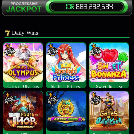
Daily Wins
Gates of Olympus
Starlight Princess
Sweet Bonanza