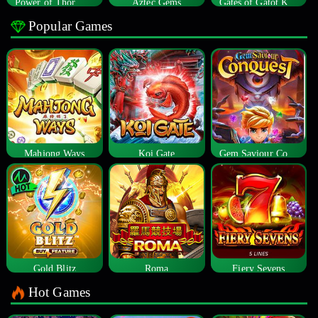
Power of Thor Megaways
Aztec Gems
Gates of Gatot Kaca
Popular Games
Mahjong Ways
Koi Gate
Gem Saviour Conquest
Gold Blitz
Roma
Fiery Sevens
Hot Games