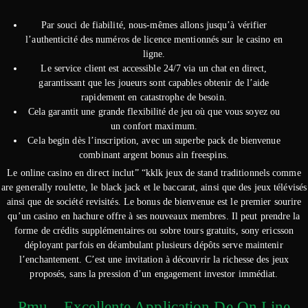
Par souci de fiabilité, nous-mêmes allons jusqu’à vérifier
l’authenticité des numéros de licence mentionnés sur le casino en
ligne.
Le service client est accessible 24/7 via un chat en direct,
garantissant que les joueurs sont capables obtenir de l’aide
rapidement en catastrophe de besoin.
Cela garantit une grande flexibilité de jeu où que vous soyez ou
un confort maximum.
Cela begin dès l’inscription, avec un superbe pack de bienvenue
combinant argent bonus ain freespins.
Le online casino en direct inclut” “kklk jeux de stand traditionnels comme
are generally roulette, le black jack et le baccarat, ainsi que des jeux télévisés
ainsi que de société revisités. Le bonus de bienvenue est le premier sourire
qu’un casino en hachure offre à ses nouveaux membres. Il peut prendre la
forme de crédits supplémentaires ou sobre tours gratuits, sony ericsson
déployant parfois en déambulant plusieurs dépôts serve maintenir
l’enchantement. C’est une invitation à découvrir la richesse des jeux
proposés, sans la pression d’un engagement investor immédiat.
Pmu – Excellente Application De On Line