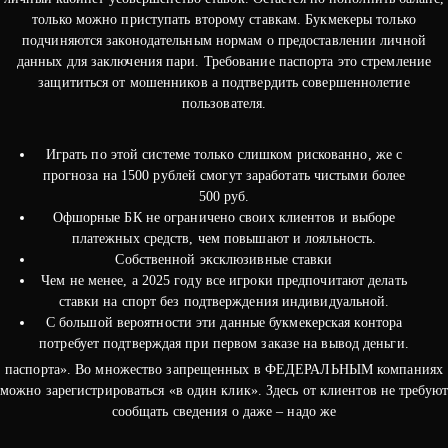
только можно приступать второму ставкам. Букмекеры только
подчиняются законодательным нормам о предоставлении личной
данных для заключения пари. Требование паспорта это стремление
защититься от мошенников а подтвердить совершеннолетие
пользователя.
Играть по этой системе только слишком рискованно, же с
прогноза на 1500 рублей смогут заработать чистыми более
500 руб.
Офшорные БК не ограничено своих клиентов и выборе
платежных средств, чем повышают и лояльность.
Собственной эксклюзивные ставки
Чем не менее, а 2025 году все игроки предпочитают делать
ставки на спорт без подтверждения индивидуальной.
С большой вероятности эти данные букмекерская контора
потребует подтверждая при первом заказе на вывод деньги.
паспорта». Во множество запрещенных в ФЕДЕРАЛЬНЫМ компаниях
можно зарегистрироваться «в один клик». Здесь от клиентов не требуют
сообщать сведения о даже – надо же