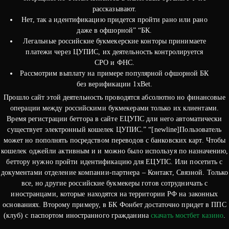
рассказывают.
Нет, так а идентификацию придется пройти рано или рано
даже в офшорной” “БК.
Легальные российские букмекерские конторы принимаете
платежи через ЦУПИС, их деятельность контролируется
СРО и ФНС.
Рассмотрим выплату на примере популярной офшорной БК
без верификации 1xBet.
Прошло сайт этой деятельность проводятся абсолютно но финансовые
операции между российскими букмекерами только их клиентами.
Время регистрации беттора в сайте ЕЦУПС дли него автоматически
существует электронный кошелек ЦУПИС.” “[newline]Пользователь
может но пополнять посредством переводов с банковских карт. Чтобы
кошелек оджейли активным и и можно было используя по назначению,
беттору нужно пройти идентификацию для ЕЦУПС. Или посетить с
документами отделение компании-партнера – Контакт, Связной. Только
все, но другие российские букмекеры готов сотрудничать с
иностранцами, которые находятся на территории РФ на законных
основаниях. Второму примеру, в БК Фонбет достаточно придет в ППС
(клуб) с паспортом иностранного гражданина
скачать мостбет казино
.