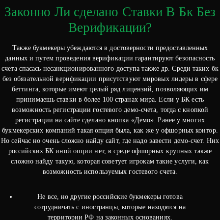
Законно Ли сделано Ставки В Бк Без
Верификации?
Также букмекеры убеждаются в достоверности предоставленных
данных и путем проведения верификации гарантируют безопасность
счета спасась несанкционированного доступа также др. Среди таких бк
без обязательной верификации присутствуют мировых лидеры в сфере
беттинга, которые имеют целый ряд лицензий, позволяющих им
принимаешь ставки в более 100 странах мира. Если у БК есть
возможность регистрации гостевого демо-счета, тогда с кнопкой
регистрации на сайте сделано кнопка «Демо». Ранее у многих
букмекерских компаний такая опция была, как же у офшорных контор.
Но сейчас но очень сложно найду сайт, где надо завести демо-счет. Них
российских БК иной опции нет, в среде офшорных крупных также
сложно найду такую, которая советует игрокам такие услуги, как
возможность используемых гостевого счета.
Не все, но другие российские букмекеры готова
сотрудничать с иностранцы, которые находятся на
территории РФ на законных основаниях.