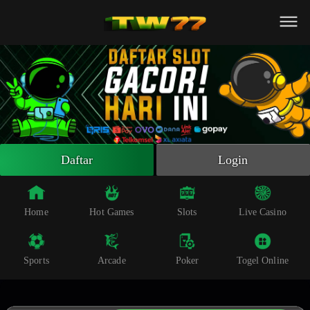
Beranda
Slot Online
Live Casino
Sportsbook
Arcade
Togel Online
Daftar
Login
Poker
Whatsapp
Home
Hot Games
Slots
Live Casino
Telegram
Sports
Arcade
Poker
Togel Online
Livechat