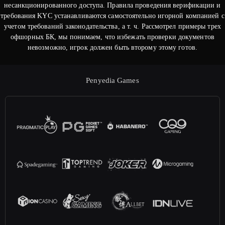
несанкционированного доступа. Правила проведения верификации и
требования KYC устанавливаются самостоятельно игорной компанией с
учетом требований законодательства, а т. ч. Рассмотрел примеры трех
офшорных БК, мы понимаем, что избежать проверки документов
невозможно, игрок должен быть второму этому готов.
Penyedia Games