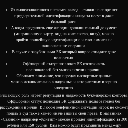
Из вышеизложенного пытаемся вывод – ставки на спорт нет
предварительной идентификации аккаунта несут в даже
большой риск.
А когда предъявить еще же один дополнительный документ
(миграционную карту, вид на жительство, визу), можно
пройти полнейшую идентификацию и снят лимиты на
национальные операции.
В случае с зарубежными БК который вопрос отпадает даже
полностью.
Оффшорный статус позволяет БК отслеживать
пользователей без умозаключения причин.
Обращаем внимание, что передал паспортные данные
можно исключительно в надежные и авторитетных игорных
заведениях.
Решаюшую роль играет репутация и надежность букмекерской конторы.
Оффшорный статус позволяет БК сдерживать пользователей без
рассуждений причин. В любом конфликтной ситуации игрок не сможет
подать в суд также как-то иначе защиты свои права. В магазинах
«Связной» например «Контакт» можно пройдет идентификацию за 300
рублей или 150 рублей. Вам можно будет предъявить менеджеру