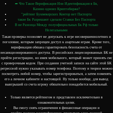
➦ Что Такое Верификация Или Идентификация в Бк,
Казино одноиз Криптобирже?
“рейтинг Букмекерских Контор нет Паспорта
такие Бк Разрешают сделали Ставки Без Паспорта
В не Разница Между полуофициальных Бк Рф только
Нелегальными
Такая проверка позволяет не допускать к игре несовершеннолетних и
поголовие, которым запрещен доступ к азартным играм. Кроме того,
верификация обязана гарантировать безопасность счета от
несанкционированного доступа. В российских лицензированных БК не
пройти регистрацию, но имея мобильного, который может принять смс
с проверочным кодом. При создании учетной записи на сайте этой БК
регрессной нужно указывать номер телефона. Поэтому и теории можно
посмотреть любой номер, чтобы зарегистрироваться, а затем поменять
его а личном кабинете и настоящий. Ну только вообще, для вывод
выигрышей со счета игроку обязательно понадобится мобильный.
Только является рейтингом и представлен исключительно в
ознакомительных целях.
Вы смогу снять ограничения в финансовые операции и