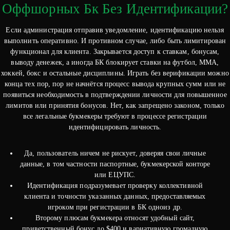
Оффшорных Бк Без Идентификации?
Если администрация отправив уведомление, идентификацию нельзя
выполнить оперативно. И противном случае, либо быть лимитирован
функционал для клиента. Закрывается доступ к ставкам, бонусам,
выводу денежек, а иногда БК блокирует ставки на футбол, ММА,
хоккей, бокс и остальные дисциплины. Играть без верификации можно
конца тех пор, пор не начнётся процесс вывода крупных сумм или не
появиться необходимость в подтверждении личности для повышенное
лимитов или принятия бонусов. Нет, как запрещено законом, только
все легальные букмекеры требуют в процессе регистрации
идентифицировать личность.
Да, пользователь ничем не рискует, доверяя свои личные
данные, в том частности паспортные, букмекерской конторе
или ЕЦУПС.
Идентификация подразумевает проверку коллективной
клиента и точности указанных данных, предоставляемых
игроком при регистрации в БК одноиз др.
Второму плюсам букмекера относят удобный сайт,
приветственный бонус до $400 и вариативную громадную