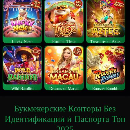
Lucky Neko
Fortune Tiger
Treasures of Aztec
Wild Bandito
Dreams of Macau
Rooster Rumble
Букмекерские Конторы Без
Идентификации и Паспорта Топ
2025