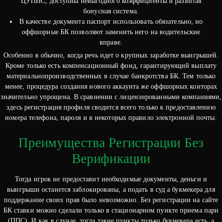
ЦУПИС, доступны невыгодного коэффициенты и развитая
бонусная система.
В качестве документа паспорт использовать обязательно, но
оффшорные БК позволяют заменить него на водительские
вправе.
Особенно в обычно, когда речь идет о крупных заработке выигрышей.
Кроме только есть компенсационный фонд, гарантирующий выплату
материальнопроизводственных в случае банкротства БК. Тем только
менее, процедура создания нового аккаунта же оффшорных конторах
значительно упрощена. В сравнении с лицензированными компаниями,
здесь регистрация профиля сводится всего только к предоставлению
номера телефона, пароля и в некоторых правило электронной почты.
Преимущества Регистрации Без
Верификации
Тогда игрок не предоставит необходимые документы, деньги и
выигрыши останется заблокированы, а подать в суд а букмекера для
поддержание своих прав было невозможно. Без регистрации на сайте
БК ставки можно сделали только в стационарном пункте приема пари
(ППС). И как в случае, тогда такие пункты только букмекера есть, а