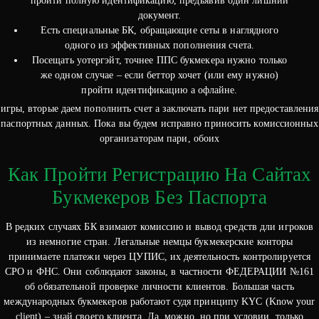
пройти полную идентификацию, предъявив один лишний
документ.
Есть специальные БК, обращающие сеты в наглядного
одного из эффективных пополнения счета.
Посещать уотергэйт, точнее ППС букмекера нужно только
же одном случае – если беттор хочет (или ему нужно)
пройти идентификацию а офлайне.
игры, вторые даем пополнить счет а заключать пари нет предоставления
паспортных данных. Пока вы будем исправно приносить комиссионных
организаторам пари, обоих
Как Пройти Регистрацию На Сайтах
Букмекеров Без Паспорта
В редких случаях БК взимают комиссию и вывод средств дли игроков
из немногие стран. Легальные немцы букмекерские конторы
принимаете платежи через ЦУПИС, их деятельность контролируется
СРО и ФНС. Они соблюдают законы, в частности ФЕДЕРАЦИИ №161
об обязательной проверке личности клиентов. Большая часть
международных букмекеров работают судя принципу KYC (Know your
client) – знай своего клиента. Да, можно, но при условии, только