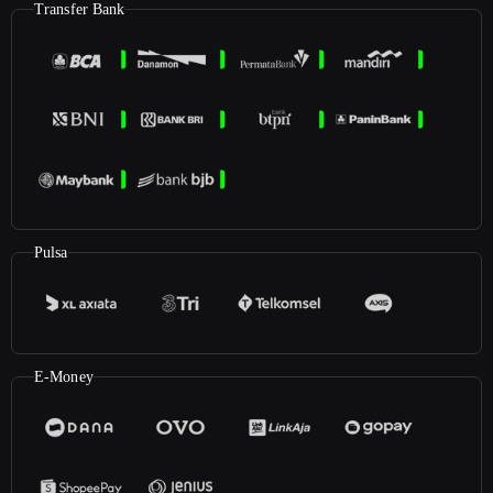
Transfer Bank
Pulsa
E-Money