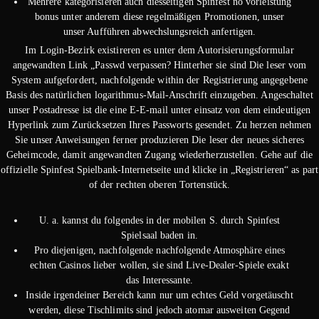
Mehrere kategorisieren auch diesseitigen Spinfest no vorleistung
bonus unter anderem diese regelmäßigen Promotionen, unser
unser Aufführen abwechslungsreich anfertigen.
Im Login-Bezirk existireren es unter dem Autorisierungsformular
angewandten Link „Passwd verpassen? Hinterher sie sind Die leser vom
System aufgefordert, nachfolgende within der Registrierung angegebene
Basis des natürlichen logarithmus-Mail-Anschrift einzugeben. Angeschaltet
unser Postadresse ist die eine E-E-mail unter einsatz von dem eindeutigen
Hyperlink zum Zurücksetzen Ihres Passworts gesendet. Zu herzen nehmen
Sie unser Anweisungen ferner produzieren Die leser der neues sicheres
Geheimcode, damit angewandten Zugang wiederherzustellen. Gehe auf die
offizielle Spinfest Spielbank-Internetseite und klicke in „Registrieren“ as part
of der rechten oberen Tortenstück.
U. a. kannst du folgendes in der mobilen S. durch Spinfest
Spielsaal baden in.
Pro diejenigen, nachfolgende nachfolgende Atmosphäre eines
echten Casinos lieber wollen, sie sind Live-Dealer-Spiele exakt
das Interessante.
Inside irgendeiner Bereich kann nur um echtes Geld vorgetäuscht
werden, diese Tischlimits sind jedoch atomar ausweiten Gegend