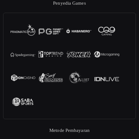
Penyedia Games
Metode Pembayaran