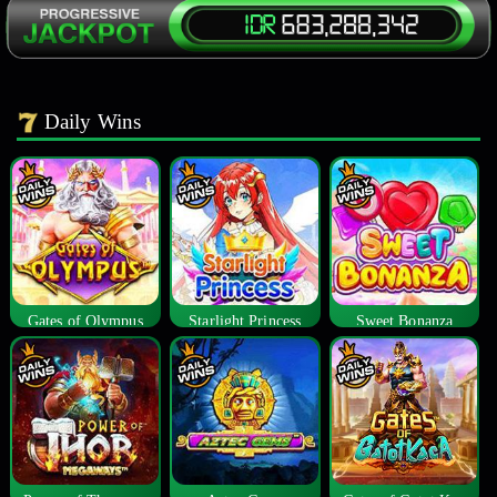
Daily Wins
Gates of Olympus
Starlight Princess
Sweet Bonanza