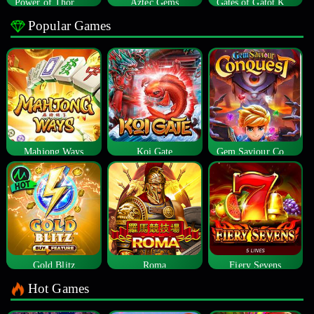
Power of Thor Megaways
Aztec Gems
Gates of Gatot Kaca
Popular Games
Mahjong Ways
Koi Gate
Gem Saviour Conquest
Gold Blitz
Roma
Fiery Sevens
Hot Games