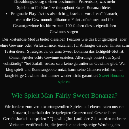
Einzahlungsbetrag o einen bestimmten Prozentsatz, was mehr
Spielraum für Einsätze throughout Sweet Bonanza bietet.
Pragmatic Play lässt es also richtig krachen, vor allem” “danach,
wenn die Gewinnmultiplikatoren Fahrt aufnehmen und für
Gesamtgewinne bis hin zu zum 100-fachen dieses eigentlichen
Gewinnes sorgen.
Der kostenlose Modus bietet dieselben Features wie das Echtgeldspiel, aber
ohne Gewinn- oder Verlustchance, excellent für Anfänger darüber hinaus zum
Testen dieser Strategie. Ja, de uma Sweet Bonanza das Echtgeld-Slot ist,
können Spieler echte Gewinne erzielen. Allerdings basiert das Spiel
vollständig” “bei Zufall, sodass sera keine garantierten Gewinne gibt. Wer
klug spielt und Bonusangebote nutzt, kann seine Chancen erhöhen, nur
langfristige Gewinne sind immer wieder nicht garantiert
Sweet Bonanza
spielen
.
Wie Spielt Man Fairly Sweet Bonanza?
Wir fordern zum verantwortungsvollen Spielen auf ebenso raten unseren
Nutzern, innerhalb der festgelegten Grenzen und Gesetze ihrer
Gerichtsbarkeit zu spielen.” “[newline]Im Laufe der Zeit wurden mehrere
Varianten veröffentlicht, die jeweils eine einzigartige Wendung des