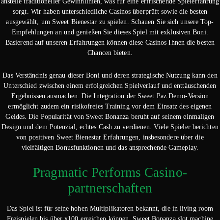
anstelle traditioneller Gewinnlinien, was für eine erfrischende Spielerfahrung
sorgt. Wir haben unterschiedliche Casinos überprüft sowie die besten
ausgewählt, um Sweet Bienestar zu spielen. Schauen Sie sich unsere Top-
Empfehlungen an und genießen Sie dieses Spiel mit exklusiven Boni.
Basierend auf unseren Erfahrungen können diese Casinos Ihnen die besten
Chancen bieten.
Das Verständnis genau dieser Boni und deren strategische Nutzung kann den
Unterschied zwischen einem erfolgreichen Spielverlauf und enttäuschenden
Ergebnissen ausmachen. Die Integration der Sweet Paz Demo-Version
ermöglicht zudem ein risikofreies Training vor dem Einsatz des eigenen
Geldes. Die Popularität von Sweet Bonanza beruht auf seinem einmaligen
Design und dem Potenzial, echtes Cash zu verdienen. Viele Spieler berichten
von positiven Sweet Bienestar Erfahrungen, insbesondere über die
vielfältigen Bonusfunktionen und das ansprechende Gameplay.
Pragmatic Performs Casino-
partnerschaften
Das Spiel ist für seine hohen Multiplikatoren bekannt, die in living room
Freispielen bis über x100 erreichen können. Sweet Bonanza slot machine