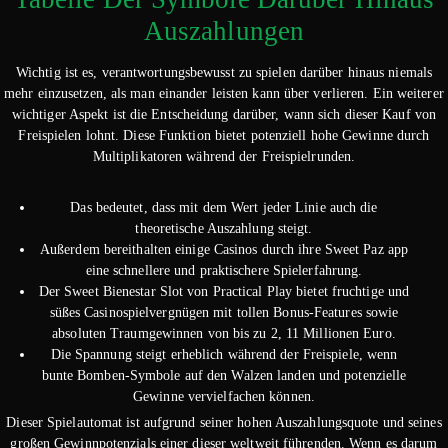
Auszahlungen
Wichtig ist es, verantwortungsbewusst zu spielen darüber hinaus niemals
mehr einzusetzen, als man einander leisten kann über verlieren. Ein weiterer
wichtiger Aspekt ist die Entscheidung darüber, wann sich dieser Kauf von
Freispielen lohnt. Diese Funktion bietet potenziell hohe Gewinne durch
Multiplikatoren während der Freispielrunden.
Das bedeutet, dass mit dem Wert jeder Linie auch die
theoretische Auszahlung steigt.
Außerdem bereithalten einige Casinos durch ihre Sweet Paz app
eine schnellere und praktischere Spielerfahrung.
Der Sweet Bienestar Slot von Practical Play bietet fruchtige und
süßes Casinospielvergnügen mit tollen Bonus-Features sowie
absoluten Traumgewinnen von bis zu 2, 11 Millionen Euro.
Die Spannung steigt erheblich während der Freispiele, wenn
bunte Bomben-Symbole auf den Walzen landen und potenzielle
Gewinne vervielfachen können.
Dieser Spielautomat ist aufgrund seiner hohen Auszahlungsquote und seines
großen Gewinnpotenzials einer dieser weltweit führenden. Wenn es darum