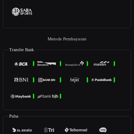
Metode Pembayaran
Transfer Bank
Pulsa