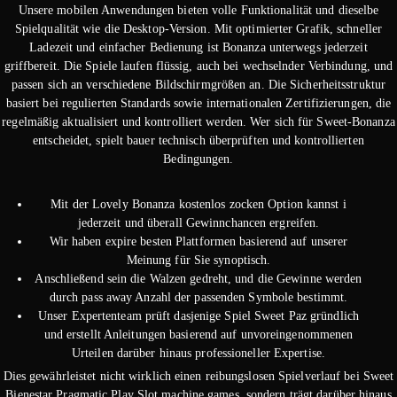
Unsere mobilen Anwendungen bieten volle Funktionalität und dieselbe
Spielqualität wie die Desktop-Version. Mit optimierter Grafik, schneller
Ladezeit und einfacher Bedienung ist Bonanza unterwegs jederzeit
griffbereit. Die Spiele laufen flüssig, auch bei wechselnder Verbindung, und
passen sich an verschiedene Bildschirmgrößen an. Die Sicherheitsstruktur
basiert bei regulierten Standards sowie internationalen Zertifizierungen, die
regelmäßig aktualisiert und kontrolliert werden. Wer sich für Sweet-Bonanza
entscheidet, spielt bauer technisch überprüften und kontrollierten
Bedingungen.
Mit der Lovely Bonanza kostenlos zocken Option kannst i
jederzeit und überall Gewinnchancen ergreifen.
Wir haben expire besten Plattformen basierend auf unserer
Meinung für Sie synoptisch.
Anschließend sein die Walzen gedreht, und die Gewinne werden
durch pass away Anzahl der passenden Symbole bestimmt.
Unser Expertenteam prüft dasjenige Spiel Sweet Paz gründlich
und erstellt Anleitungen basierend auf unvoreingenommenen
Urteilen darüber hinaus professioneller Expertise.
Dies gewährleistet nicht wirklich einen reibungslosen Spielverlauf bei Sweet
Bienestar Pragmatic Play Slot machine games, sondern trägt darüber hinaus