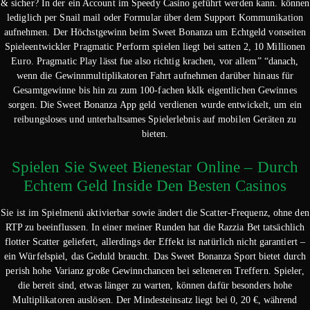
& sicher? In der ein Account im Speedy Casino geführt werden kann. können
lediglich per Snail mail oder Formular über dem Support Kommunikation
aufnehmen. Der Höchstgewinn beim Sweet Bonanza um Echtgeld vonseiten
Spieleentwickler Pragmatic Perform spielen liegt bei satten 2, 10 Millionen
Euro. Pragmatic Play lässt fue also richtig krachen, vor allem” “danach,
wenn die Gewinnmultiplikatoren Fahrt aufnehmen darüber hinaus für
Gesamtgewinne bis hin zu zum 100-fachen kklk eigentlichen Gewinnes
sorgen. Die Sweet Bonanza App geld verdienen wurde entwickelt, um ein
reibungsloses und unterhaltsames Spielerlebnis auf mobilen Geräten zu
bieten.
Spielen Sie Sweet Bienestar Online – Durch
Echtem Geld Inside Den Besten Casinos
Sie ist im Spielmenü aktivierbar sowie ändert die Scatter-Frequenz, ohne den
RTP zu beeinflussen. In einer meiner Runden hat die Razzia Bet tatsächlich
flotter Scatter geliefert, allerdings der Effekt ist natürlich nicht garantiert –
ein Würfelspiel, das Geduld braucht. Das Sweet Bonanza Sport bietet durch
perish hohe Varianz große Gewinnchancen bei selteneren Treffern. Spieler,
die bereit sind, etwas länger zu warten, können dafür besonders hohe
Multiplikatoren auslösen. Der Mindesteinsatz liegt bei 0, 20 €, während