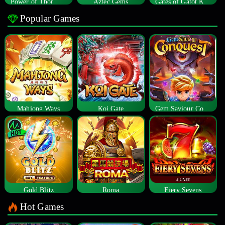
Power of Thor Megaways
Aztec Gems
Gates of Gatot Kaca
Popular Games
Mahjong Ways
Koi Gate
Gem Saviour Conquest
Gold Blitz
Roma
Fiery Sevens
Hot Games