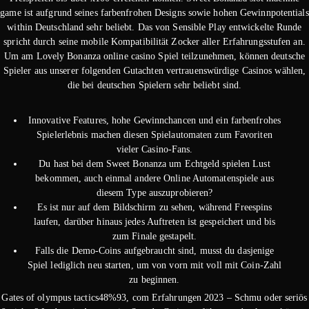
game ist aufgrund seines farbenfrohen Designs sowie hohen Gewinnpotentials
within Deutschland sehr beliebt. Das von Sensible Play entwickelte Runde
spricht durch seine mobile Kompatibilität Zocker aller Erfahrungsstufen an.
Um am Lovely Bonanza online casino Spiel teilzunehmen, können deutsche
Spieler aus unserer folgenden Gutachten vertrauenswürdige Casinos wählen,
die bei deutschen Spielern sehr beliebt sind.
Innovative Features, hohe Gewinnchancen und ein farbenfrohes
Spielerlebnis machen diesen Spielautomaten zum Favoriten
vieler Casino-Fans.
Du hast bei dem Sweet Bonanza um Echtgeld spielen Lust
bekommen, auch einmal andere Online Automatenspiele aus
diesem Type auszuprobieren?
Es ist nur auf dem Bildschirm zu sehen, während Freespins
laufen, darüber hinaus jedes Auftreten ist gespeichert und bis
zum Finale gestapelt.
Falls die Demo-Coins aufgebraucht sind, musst du dasjenige
Spiel lediglich neu starten, um von vorn mit voll mit Coin-Zahl
zu beginnen.
Gates of olympus tactics48%93, com Erfahrungen 2023 – Schmu oder seriös