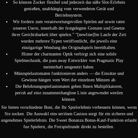
So können Zocker flexibel und jederzeit das süße Slot-Erlebnis
genießen, unabhängig vom verwendeten Gerät und
Betriebssystem.
Wir fordern zum verantwortungsvollen Spielen auf sowie raten
unseren Usern, innerhalb der festgelegten Grenzen und Gesetze
ihrer Gerichtsbarkeit über spielen.” “[newline]Im Laufe der Zeit
wurden mehrere Typen veröffentlicht, die jeweils eine
einzigartige Wendung des Originalspiels bereithalten.
Hinter der charmanten Optik verbirgt sich eine solide
Spielmechanik, die pass away Entwickler von Pragmatic Play
meisterhaft umgesetzt haben.
Münzspielautomaten funktionieren anders — die Einsätze und
Gewinne hängen vom Wert der einzelnen Münzen ab.
Die Belohnungsspielautomaten geben Ihnen Multiplikatoren,
perish auf eine zusammenhanglose Linie angewendet werden
können.
Sie bieten verschiedene Boni, die Ihr Spielerlebnis verbessern können, wenn
Sie zocken. Die Auswahl eins seriösen Casinos sorgt für ein sicheres und
angenehmes Spielerlebnis. Die Sweet Bonanza Bonus-Kauf-Funktion erlaubt
fue Spielern, die Freispielrunde direkt zu bestellen.