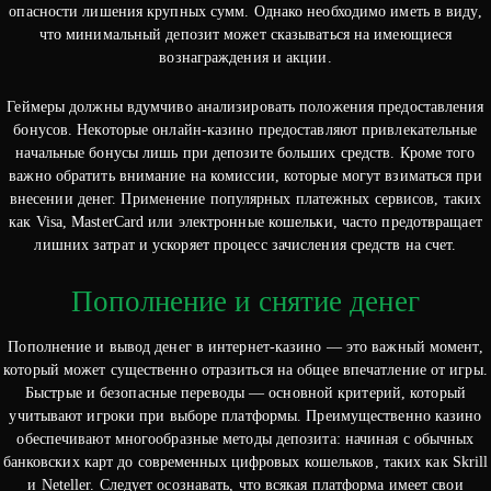
опасности лишения крупных сумм. Однако необходимо иметь в виду,
что минимальный депозит может сказываться на имеющиеся
вознаграждения и акции.
Геймеры должны вдумчиво анализировать положения предоставления
бонусов. Некоторые онлайн-казино предоставляют привлекательные
начальные бонусы лишь при депозите больших средств. Кроме того
важно обратить внимание на комиссии, которые могут взиматься при
внесении денег. Применение популярных платежных сервисов, таких
как Visa, MasterCard или электронные кошельки, часто предотвращает
лишних затрат и ускоряет процесс зачисления средств на счет.
Пополнение и снятие денег
Пополнение и вывод денег в интернет-казино — это важный момент,
который может существенно отразиться на общее впечатление от игры.
Быстрые и безопасные переводы — основной критерий, который
учитывают игроки при выборе платформы. Преимущественно казино
обеспечивают многообразные методы депозита: начиная с обычных
банковских карт до современных цифровых кошельков, таких как Skrill
и Neteller. Следует осознавать, что всякая платформа имеет свои