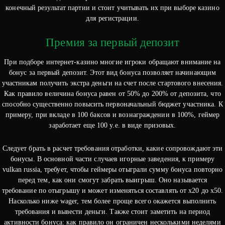
конечный результат партии и стоит учитывать их при выборе казино
для регистрации.
Премия за первый депозит
При подборе интернет-казино многие игроки обращают внимание на
бонус за первый депозит. Этот вид бонуса позволяет начинающим
участникам получить экстра деньги на счет после стартового внесения.
Как правило величина бонуса равен от 50% до 200% от депозита, что
способно существенно повысить первоначальный бюджет участника. К
примеру, при вкладе в 100 баксов и вознаграждении в 100%, геймер
заработает еще 100 у.е. в виде призовых.
Следует брать в расчет требования отработки, какие сопровождают эти
бонусы. В основной части случаев игорные заведения, к примеру
vulkan russia, требует, чтобы геймеры отыграли сумму бонуса повторно
перед тем, как они смогут забрать выигрыш. Оно называется
требование по отыгрышу и может изменяться составлять от x20 до x50.
Насколько ниже wager, тем более проще всего окажется выполнить
требования и вывести деньги. Также стоит заметить на период
активности бонуса: как правило он ограничен несколькими неделями