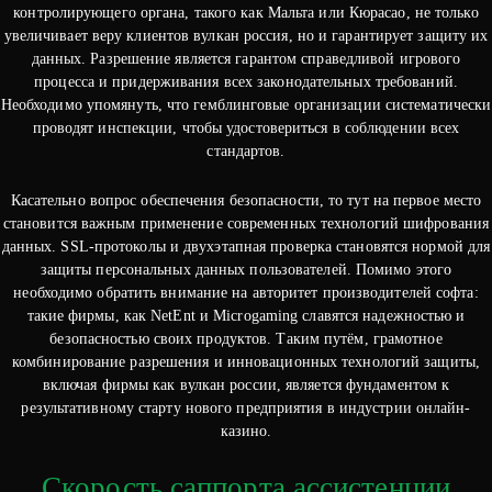
контролирующего органа, такого как Мальта или Кюрасао, не только
увеличивает веру клиентов вулкан россия, но и гарантирует защиту их
данных. Разрешение является гарантом справедливой игрового
процесса и придерживания всех законодательных требований.
Необходимо упомянуть, что гемблинговые организации систематически
проводят инспекции, чтобы удостовериться в соблюдении всех
стандартов.
Касательно вопрос обеспечения безопасности, то тут на первое место
становится важным применение современных технологий шифрования
данных. SSL-протоколы и двухэтапная проверка становятся нормой для
защиты персональных данных пользователей. Помимо этого
необходимо обратить внимание на авторитет производителей софта:
такие фирмы, как NetEnt и Microgaming славятся надежностью и
безопасностью своих продуктов. Таким путём, грамотное
комбинирование разрешения и инновационных технологий защиты,
включая фирмы как вулкан россии, является фундаментом к
результативному старту нового предприятия в индустрии онлайн-
казино.
Скорость саппорта ассистенции