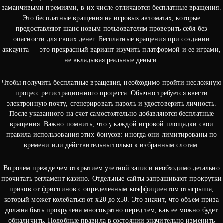
заманчивыми премиями, в их числе отличаются бесплатные вращения.
Это бесплатные вращения на игровых автоматах, которые
предоставляют шанс новым пользователям проверить себя без
опасности для своих денег. Бесплатные вращения при создании
аккаунта — это прекрасный вариант изучить платформой и ее играми,
не вкладывая реальные деньги.
Чтобы получить бесплатные вращения, необходимо пройти несложную
процесс регистрационного процесса. Обычно требуется ввести
электронную почту, сгенерировать пароль и удостоверить личность.
После указанного на счет самостоятельно добавляются бесплатные
вращения. Важно помнить, что у каждой игровой площадки свои
правила использования этих бонусов: иногда они лимитированы по
времени или действительны только к избранным слотам.
Впрочем прежде чем открытием учетной записи необходимо детально
прочитать регламент казино. Отдельные сайты запрашивают прокрутки
призов от фриспинов с определенным коэффициентом отыгрыша,
который может колебаться от x20 до x50. Это значит, что объем приза
должна быть прокручена многократно перед тем, как ее можно будет
обналичить. Подобные правила в состоянии значительно изменить