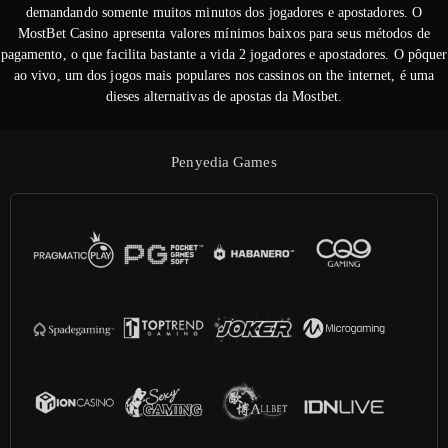
demandando somente muitos minutos dos jogadores e apostadores. O
MostBet Casino apresenta valores mínimos baixos para seus métodos de
pagamento, o que facilita bastante a vida 2 jogadores e apostadores. O pôquer
ao vivo, um dos jogos mais populares nos cassinos on the internet, é uma
dieses alternativas de apostas da Mostbet.
Penyedia Games