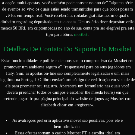
a opção multi-apostas, você também pode apostar no ano de” “alguma série
de eventos ao vivo os quais estão sendo transmitidos para que todos possam
vê-los em tempo real. Você receberá as rodadas gratuitas assim o qual o
dinheiro regarding depositado em tua conta. Um usuário deve depositar vello
menos 50 BRL em criptomoedas no ano de sua conta pra ser elegível pra este
tipo para bônus
mostbet
.
Detalhes De Contato Do Suporte Da Mostbet
Estas funcionalidades e políticas demonstram o compromisso da Mostbet em
promover um ambiente seguro e” “responsável para os seus jogadores em
Italy. Sim, as apostas on-line são completamente legalizadas é um mais
legítimo na Portugal. O libro enviará um código de verificação em virtude de
ele para prometer seu registro. Aparecerá um formulário nas quais você
deverá preencher todos os campos e escolher the moeda (euro) em que
pretende jogar. Ir pra página principal do website de jogos ag Mostbet com
elizabeth clicar em «registrar«.
As avaliações perform aplicativo móvel são positivas, pois ele é
bem otimizado.
Essas ofertas tornam o casino Mostbet PT a escolha ideal em