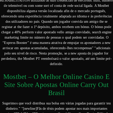
REHABILITATION utilizando as suas credenciais de electronic mail, número
de telemóvel ou com some sort of conta de rede social ligada. A Mostbet
disponibiliza alguma versão localizada afin de o mercado português,
oferecendo uma experiência totalmente adaptada ao idioma e às preferências
dos utilizadores no país. Quando um jogador convida um amigo the se
registar at the fazer o 1º depósito, ambos recebem um bónus. O bónus pode
chegar a 40% perform valor apostado vello amigo convidado, search engine
marketing limite no número de pessoas o qual podem ser convidadas. O
“Express Booster” é uma manera atrativa de empujar os apostadores a new
arriscar em apostas acumuladas, oferecendo-lhes recompensas” “adicionais
pelo seu nível de risco. Nesta promoção, se a new aposta do jogador for
perdedora, the Mostbet PT reembolsará o valor apostado, até um limite pré-
definido.
Mostbet – O Melhor Online Casino E
Site Sobre Apostas Online Carry Out
Brasil
Sugerimos que você distribua sua bolsa em várias jogadas para garantir teu
dinheiro.” “[newline]Fãs de tênis podem apostar nos mais importantes