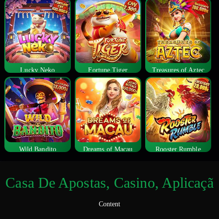
Lucky Neko
Fortune Tiger
Treasures of Aztec
Wild Bandito
Dreams of Macau
Rooster Rumble
Casa De Apostas, Casino, Aplicaçã
Content