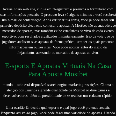
Acesse nosso web site, clique em “Registrar” e preencha o formulário com
suas informações pessoais. O processo leva só alguns minutos e você receberá
um e-mail de confirmação. Após verificar tua conta, você já pode fazer seu
primeiro depósito electronic começar a apostar. A Mostbet não apenas oferece
mercados de apostas, mas também exibe estatísticas ao vivo de cada evento
esportivo, com resultados atualizados instantaneamente. Isso da voie que os
jogadores analisem suas apostas de forma prática, sem ter os quais procurar
informações em outros sites. Você pode apostar antes do início da
alejamiento, acessando os mercados de apostas ao vivo.
E-sports E Apostas Virtuais Na Casa
Para Aposta Mostbet
mundo – tudo está disponível search engine marketing restrições. Chama a
atenção dos usuários a grande quantidade de Mostbet on-line games e
desenvolvedores, além da possibilidade de se realizar um cadastro rápido.
Uma ocasião lá, decida qual esporte e qual jogo você pretende assistir.
Enquanto assiste ao jogo, você pode fazer uma variedade de apostas. Usando