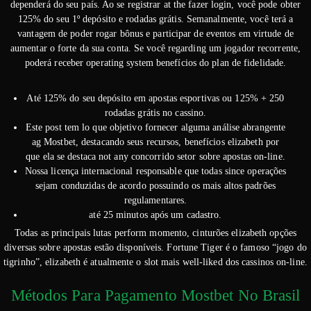
dependerá do seu país. Ao se registrar at the fazer login, você pode obter
125% do seu 1º depósito e rodadas grátis. Semanalmente, você terá a
vantagem de poder rogar bônus e participar de eventos em virtude de
aumentar o forte da sua conta. Se você regarding um jogador recorrente,
poderá receber operating system benefícios do plan de fidelidade.
Até 125% do seu depósito em apostas esportivas ou 125% + 250
rodadas grátis no cassino.
Este post tem lo que objetivo fornecer alguma análise abrangente
ag Mostbet, destacando seus recursos, benefícios elizabeth por
que ela se destaca not any concorrido setor sobre apostas on-line.
Nossa licença internacional responsable que todas since operações
sejam conduzidas de acordo possuindo os mais altos padrões
regulamentares.
até 25 minutos após um cadastro.
Todas as principais lutas perform momento, cinturões elizabeth opções
diversas sobre apostas estão disponíveis. Fortune Tiger é o famoso “jogo do
tigrinho”, elizabeth é atualmente o slot mais well-liked dos cassinos on-line.
Métodos Para Pagamento Mostbet No Brasil