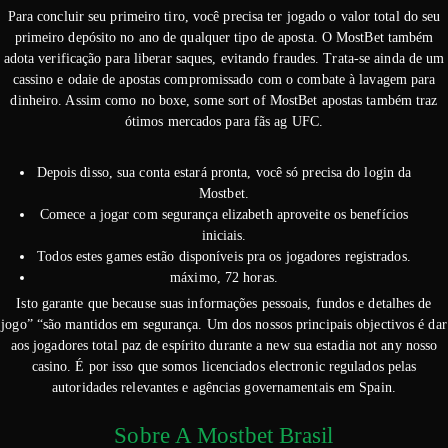
Para concluir seu primeiro tiro, você precisa ter jogado o valor total do seu
primeiro depósito no ano de qualquer tipo de aposta. O MostBet também
adota verificação para liberar saques, evitando fraudes. Trata-se ainda de um
cassino e odaie de apostas compromissado com o combate à lavagem para
dinheiro. Assim como no boxe, some sort of MostBet apostas também traz
ótimos mercados para fãs ag UFC.
Depois disso, sua conta estará pronta, você só precisa do login da
Mostbet.
Comece a jogar com segurança elizabeth aproveite os benefícios
iniciais.
Todos estes games estão disponíveis pra os jogadores registrados.
máximo, 72 horas.
Isto garante que because suas informações pessoais, fundos e detalhes de
jogo” “são mantidos em segurança. Um dos nossos principais objectivos é dar
aos jogadores total paz de espírito durante a new sua estadia not any nosso
casino. É por isso que somos licenciados electronic regulados pelas
autoridades relevantes e agências governamentais em Spain.
Sobre A Mostbet Brasil