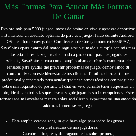
Más Formas Para Bancar Más Formas
De Ganar
Explora más para 5000 juegos, mesas de casino en vivo y apuestas deportivas
instantáneas, en absoluto optimizado para este juego fluido durante Android,
iOS u cualquier navegador. Con licencia de Curaçao número 5536/JAZ,
SavaSpins opera dentro del marco regulatorio sumado a cumple con mis más
altos estándares de seguridad sumado a protección para los jugadores.
Además, SavaSpins cuenta con el amplio abanico sobre herramientas de
sensatez para ayudar the prevenir problemas de juego, demostrando tu
compromiso con este bienestar de tus clientes. El utiles de soporte fue
profesional y capacitado para ayudar que tiene temas técnicos con preguntas
sobre mis requisitos de postura. El chat en vivo permite tener respuestas en
min, ideal para todas las que desean seguir jugando sin interrupciones. Estos
torneos son mi excelente manera sobre socializar y experimentar una emoción
additional mientras se juega.
Esta amplia ocasion asegura que haya algo para todos los gustos
con preferencias de mis jugadores.
Descubre a long way de tragamonedas sobre primera,