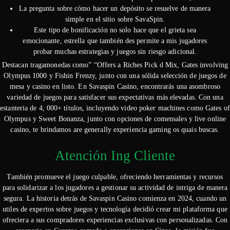
La pregunta sobre cómo hacer un depósito se resuelve de manera
simple en el sitio sobre SavaSpin.
Este tipo de bonificación no solo hace que el grieta sea
emocionante, estrella que también des permite a mis jugadores
probar muchas estrategias y juegos sin riesgo adicional.
Destacan tragamonedas como” “Offers a Riches Pick d Mix, Gates involving
Olympus 1000 y Fishin Frenzy, junto con una sólida selección de juegos de
mesa y casino en listo. En Savaspin Casino, encontrarás una asombroso
variedad de juegos para satisfacer sus expectativas más elevadas. Con una
estanteria de 4, 000+ títulos, incluyendo video poker machines como Gates of
Olympus y Sweet Bonanza, junto con opciones de comensales y live online
casino, te brindamos are generally experiencia gaming os quais buscas.
Atención Ing Cliente
También promueve el juego culpable, ofreciendo herramientas y recursos
para solidarizar a los jugadores a gestionar su actividad de intriga de manera
segura. La historia detrás de Savaspin Casino comienza en 2024, cuando un
utiles de expertos sobre juegos y tecnología decidió crear mi plataforma que
ofreciera a sus compradores experiencias exclusivas con personalizadas. Con