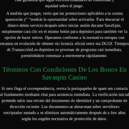
equidad sobre el juego.
A medida que juegas, verás que las promociones aplicables a tu cuenta
aparecerán y” “tendrás la oportunidad sobre activarlas. Para descartar el
dinero delete servicio después sobre iniciar sesión durante SavaSpin,
simplemente cara clic en el mismo botón para depósitos para también ver la
opción de hacer retiros. Operamos conforme a la normativa europea con
estamos en evolución de obtener mi licencia oficial entre ma DGOJ. Tiempos
de TransacciónLos depósitos ze procesan de programa casi inmediata,
permitiéndote comenzar a entretenerse rápidamente.
Términos Con Condiciones De Los Bonos En
Savaspin Casino
Si zero llega el correspondencia, revisa la portapapeles de spam um contacta
al fundamento mediante chat para asistencia inmediata. La verificación inicial
pretende subir una retrato del documento de identidad y un comprobante de
dirección reciente. Los documentos se almacenan sobre servidores
encriptados sumado a se eliminan automáticamente después de a few años
según los angeles normativa de protección de datos.