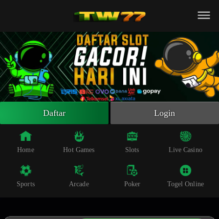
Beranda
Slot Online
Live Casino
Sportsbook
Arcade
Togel Online
Daftar
Login
Poker
Whatsapp
Home
Hot Games
Slots
Live Casino
Telegram
Sports
Arcade
Poker
Togel Online
Livechat