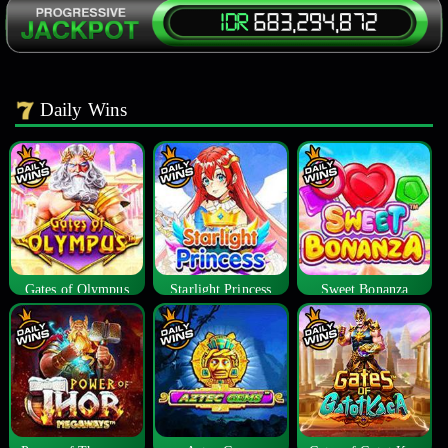
Daily Wins
Gates of Olympus
Starlight Princess
Sweet Bonanza