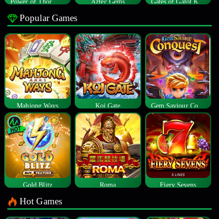
Power of Thor Megaways
Aztec Gems
Gates of Gatot Kaca
Popular Games
Mahjong Ways
Koi Gate
Gem Saviour Conquest
Gold Blitz
Roma
Fiery Sevens
Hot Games