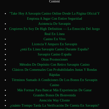
Content
“Take Hoy A Savaspin Casino Online Desde La Página Oficial Y
Empieza A Jugar Con Entire Seguridad
Asistencia De Savaspin
Crupieres En Soy De High Definition — La Emoción Del Juego
Real En Línea
Casino En Vivo
Licencia Y Amparo En Savaspin
¿está En Linea Savaspin Casino Durante España?
Savaspin Casino España
Otras Promociones
Métodos De Depósito Con Retiro Savaspin Casino
Clásicos De Comensales Con Probabilidades Justas Y Rondas
Rápidas
Términos Sumado A Condiciones De Los Bonos En Savaspin
Casino
Más Formas Para Bancar Más Experiencias De Ganar
Grandes Bonos De Bienvenida
Atención Way Cliente
¿cuánto Tiempo Tarda La Verificación De Cuenta En Savaspin?