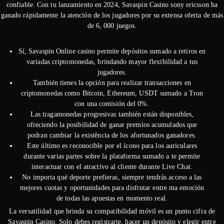
confiable. Con tu lanzamiento en 2024, Savaspin Casino sony ericsson ha
ganado rápidamente la atención de los jugadores por su extensa oferta de más
de 6, 000 juegos.
Sí, Savaspin Online casino permite depósitos sumado a retiros en
variadas criptomonedas, brindando mayor flexibilidad a tus
jugadores.
También tienes la opción para realizar transacciones en
criptomonedas como Bitcoin, Ethereum, USDT sumado a Tron
con una comisión del 0%.
Las tragamonedas progresivas también están disponibles,
ofreciendo la posibilidad de ganar premios acumulados que
podran cambiar la existência de los afortunados ganadores.
Este último es reconocible por el ícono para los auriculares
durante varias partes sobre la plataforma sumado a te permite
interactuar con el atractivo al cliente durante Live Chat.
No importa qué deporte prefieras, siempre tendrás acceso a las
mejores cuotas y oportunidades para disfrutar entre ma emoción
de todas las apuestas en momento real.
La versatilidad que brinda su compatibilidad móvil es un punto cifra de
Savaspin Casino. Solo debes registrarte, hacer un depósito y elegir entre