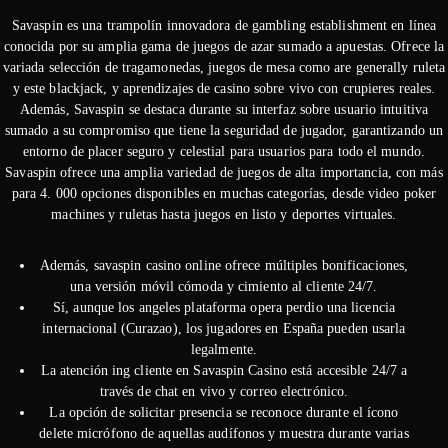
Savaspin es una trampolín innovadora de gambling establishment en línea
conocida por su amplia gama de juegos de azar sumado a apuestas. Ofrece la
variada selección de tragamonedas, juegos de mesa como are generally ruleta
y este blackjack, y aprendizajes de casino sobre vivo con crupieres reales.
Además, Savaspin se destaca durante su interfaz sobre usuario intuitiva
sumado a su compromiso que tiene la seguridad de jugador, garantizando un
entorno de placer seguro y celestial para usuarios para todo el mundo.
Savaspin ofrece una amplia variedad de juegos de alta importancia, con más
para 4. 000 opciones disponibles en muchas categorías, desde video poker
machines y ruletas hasta juegos en listo y deportes virtuales.
Además, savaspin casino online ofrece múltiples bonificaciones,
una versión móvil cómoda y cimiento al cliente 24/7.
Sí, aunque los angeles plataforma opera perdio una licencia
internacional (Curazao), los jugadores en España pueden usarla
legalmente.
La atención ing cliente en Savaspin Casino está accesible 24/7 a
través de chat en vivo y correo electrónico.
La opción de solicitar presencia se reconoce durante el ícono
delete micrófono de aquellas audífonos y muestra durante varias