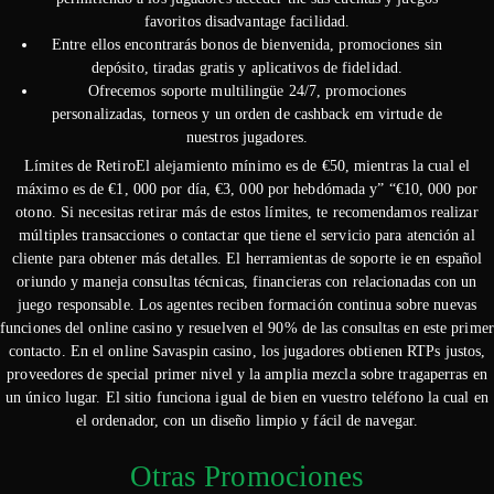
favoritos disadvantage facilidad.
Entre ellos encontrarás bonos de bienvenida, promociones sin
depósito, tiradas gratis y aplicativos de fidelidad.
Ofrecemos soporte multilingüe 24/7, promociones
personalizadas, torneos y un orden de cashback em virtude de
nuestros jugadores.
Límites de RetiroEl alejamiento mínimo es de €50, mientras la cual el
máximo es de €1, 000 por día, €3, 000 por hebdómada y” “€10, 000 por
otono. Si necesitas retirar más de estos límites, te recomendamos realizar
múltiples transacciones o contactar que tiene el servicio para atención al
cliente para obtener más detalles. El herramientas de soporte ie en español
oriundo y maneja consultas técnicas, financieras con relacionadas con un
juego responsable. Los agentes reciben formación continua sobre nuevas
funciones del online casino y resuelven el 90% de las consultas en este primer
contacto. En el online Savaspin casino, los jugadores obtienen RTPs justos,
proveedores de special primer nivel y la amplia mezcla sobre tragaperras en
un único lugar. El sitio funciona igual de bien en vuestro teléfono la cual en
el ordenador, con un diseño limpio y fácil de navegar.
Otras Promociones