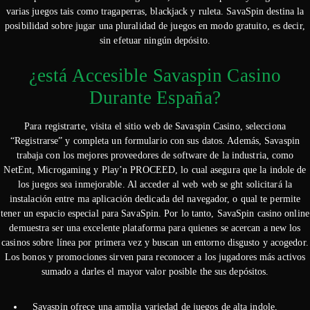
varias juegos tais como tragaperras, blackjack y ruleta. SavaSpin destina la
posibilidad sobre jugar una pluralidad de juegos en modo gratuito, es decir,
sin efetuar ningún depósito.
¿está Accesible Savaspin Casino
Durante España?
Para registrarte, visita el sitio web de Savaspin Casino, selecciona
“Registrarse” y completa un formulario con sus datos. Además, Savaspin
trabaja con los mejores proveedores de software de la industria, como
NetEnt, Microgaming y Play’n PROCEED, lo cual asegura que la indole de
los juegos sea inmejorable. Al acceder al web web se ght solicitará la
instalación entre ma aplicación dedicada del navegador, o qual te permite
tener un espacio especial para SavaSpin. Por lo tanto, SavaSpin casino online
demuestra ser una excelente plataforma para quienes se acercan a new los
casinos sobre línea por primera vez y buscan un entorno disgusto y acogedor.
Los bonos y promociones sirven para reconocer a los jugadores más activos
sumado a darles el mayor valor posible the sus depósitos.
Savaspin ofrece una amplia variedad de juegos de alta indole,