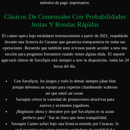
métodos de pago importantes.
Clásicos De Comensales Con Probabilidades
Justas Y Rondas Rápidas
El casino opera bajo estándares internacionales a partir de 2021, respaldado
durante una licencia de Curazao que garantiza transparencia en todas sus
operaciones. Recuerda que también sony ericsson puede acceder a new una
sección para preguntas frecuentes cuando tienes alguna duda. El soporte
approach cliente de SavaSpin está siempre a new tu disposición, todas las 24
horas del día.
Con SavaSpin, los juegos y todo lo demás siempre jalan bien
porque debemos un equipo para expertos chambeando scabroso
así que usted así ocean.
Savaspin ofrece la variedad de promociones atractivas para
nuevos y existentes jugadores.
¡Regístrate ahora y descubre por qué SavaSpins es tu acaso
perfecto para” “dar en línea que tiene tranquilidad.
Savaspin Casino safari bajo una licencia emitida por Curazao, lo
cual garantiza que sigue estrictos estándares de estabilidad y