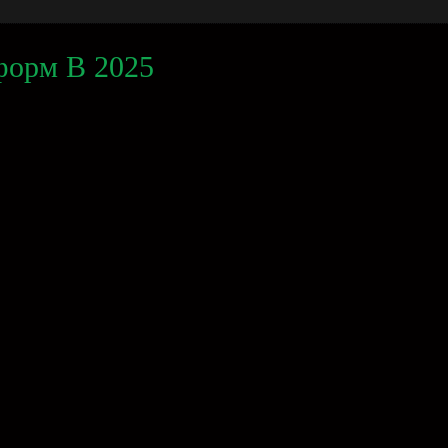
форм В 2025