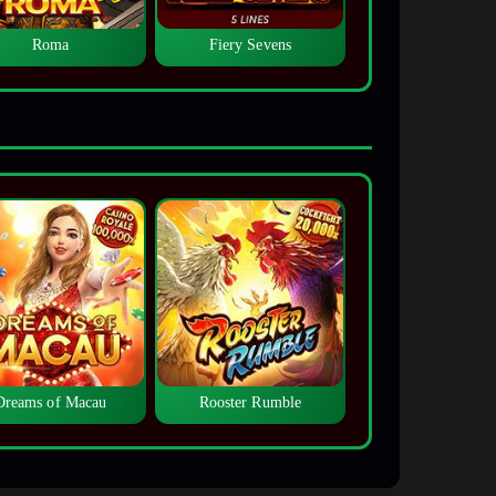
Roma
Fiery Sevens
Dreams of Macau
Rooster Rumble