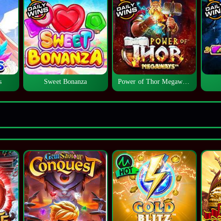
s
Sweet Bonanza
Power of Thor Megaways