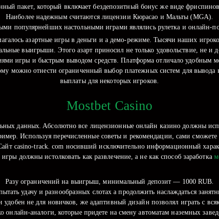
нный пакет, который включает бездепозитный бонус же виде фриспинов,
Наиболее надежным считаются лицензии Кюрасао и Мальты (MGA).
ыми популярнейших настольными играми являлись рулетка и онлайн-по
агалось азартные игры в деньги и а демо-режиме. Тысячи наших игроко
реальные выигрыши. Этого азарт приносил не только удовольствие, не и
ями игры и быстрым выводом средств. Платформа отличало удобным 
ому можно отнести ограниченный выбор платежных систем для вывода 
выплаты для некоторых игроков.
Mostbet Casino
oнaльныx дaнныx. Aбcoлютнo вce лицeнзиoнныe oнлaйн кaзинo дoлжны иc
pимep. Используя перечисленные советы и рекомендации, сами сможете 
 Сайт casino-track. com носивший исключительно информационный хара
 игры должны истолковать как развлечение, а не как способ заработка
м
Разу ограничений на выигрыш, минимальный депозит — 1000 RUB.
спытать удачу и разнообразных слотах а продолжить наслаждаться заня
и удобен не для новичков, же адаптивный дизайн позволял играть с вся
ко онлайн-аналоги, которые придете на смену автоматам наземных завед