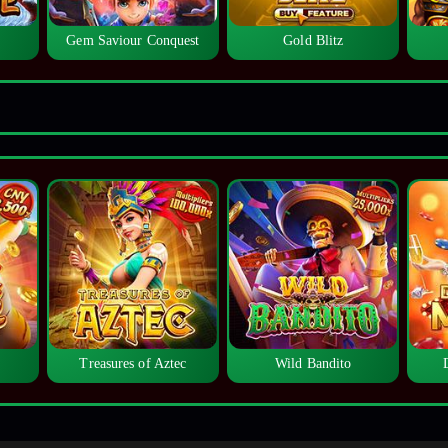
Gem Saviour Conquest
Gold Blitz
Treasures of Aztec
Wild Bandito