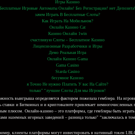
Игры Казино
Бесплатные Игровые Автоматы Онлайн! Без Регистрации! нет Депозита
зачем Играть В Бесплатные Слоты?
Как Играть На Мобильном?
Онлайн Казино Cat
Казино Онлайн 1win
счастливую Слоты – Бесплатное Казино
Лицензионные Разработчики и Игры
Демо Реальная Игра
Онлайн Казино Gama
Gama Casino
Starda Casino
безумное Казино
я Точно Не нужно Платить У вас На Сайте?
только” “лучшие Слоты Для мы Игроков!
ожность выигрыша определяется фактором пожелала гемблера. На игро
ь ставки и Биткоинах и и криптовалюте привлекает немногочисленных 
ным плюсом. Онлайн-казино – это платформа, где гемблеры быть играть 
гами наземных игорных заведений – разница только” “заключалась в том
имер, клиенты платформы могут инвестировать в нативный токен LB