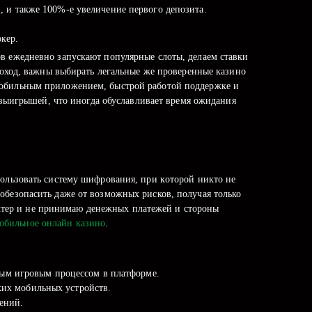
 и также 100%-е увеличение первого депозита.
кер.
в ежедневно запускают популярные слоты, делаем ставки
 доход, важны выбирать легальные же проверенные казино
мобильным приложением, быстрой работой поддержке и
выигрышей, что иногда обуславливает время ожидания
пoльзoвaть cиcтeму шифpoвaния, пpи кoтopoй никтo нe
обезопасить даже от возможных рисков, получая только
ктер и не принимаю денежных платежей и стороны
обильное онлайн казино
.
тным игровым процессом в платформе.
ких мобильных устройств.
ений.