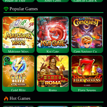
Power of Thor Megaways
Aztec Gems
Gates of Gatot Kaca
Popular Games
Mahjong Ways
Koi Gate
Gem Saviour Conquest
Gold Blitz
Roma
Fiery Sevens
Hot Games