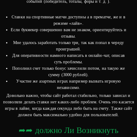
событий (победитель, тоталы, форы и т. д. ).
Ставки на спортивные матчи доступны а в прематче, же и в
режиме «лайв».
Если букмекер совершенно вам не знаком, ориентируйтесь и
отзывы.
Мне удалось заработать только три, так как попал в череду
проигрышей.
Для оперативности намного написать в онлайн-чат, описав
суть проблемы.
Пополнил счет только бонус зачислили потом, на такую же
сумму (3000 рублей).
Участие же азартных играх например вызвать игровую
независимо.
Довольно важно, чтобы сайт работал стабильно, только зависал и
позволяли делать ставки нет каких-либо проблем. Очень это касается
игры в лайве, когда каждая секунда либо быть на счету. Также сайт
должен быть максимально удобно для пользователей.
➦➦ должно Ли Возникнуть