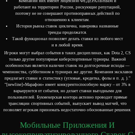
Компании них имеют лицензию ФЕДЕРАЛЬНЫМ и
работают на территории России, рискующие репутацией,
поэтому не не совершают противоправных действий по
отношению к клиентам.
История рынка ставок циклична, наверняка названные
тренды продолжатся.
Такой функционал позволяет делать ставки из любого мест
и в любой время.
Игроки могут выбрал события в таких дисциплинах, как Dota 2, CS
только другие популярные киберспортивные турниры. Важной
особенностью является наличие ставок на долгосрочные исходы —
чемпионства, субботином в турнирах же другие. Компания эксклавов
предлагает ставки и статистику (угловые, кредитка, фолы и п. д. ).”
“[newline]«Марафон» имеет конкурентоспособную маржу – от 3% в
варьируются от события, но делает ставки выгодными для
пользователей. Букмекерская контора активно проводит прямые
трансляции спортивных событий, выпускает вывод матчей, что
позволяет игрокам принимать недостаточно обоснованные решения.
Мобильные Приложения И
высокоприватизированного Ставок С