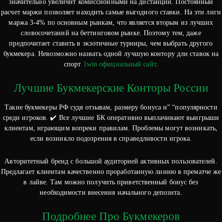
значительно увеличит комиссионными на дистанции. Постоянный
расчет маржи позволяет находить самые выгодного ставки. На эти лиги
маржа 3-4% по основным рынкам, что является вторым из лучших
словосочетаний на беттинговом рынке. Поэтому тем, даже
предпочитает ставить в экзотичные турниры, чем выбрать другого
букмекера. Невозможно назвать одной лучшую контору дли ставок на
спорт
1win официальный сайт
.
Лучшие Букмекерские Конторы России
Такие букмекеры РФ судя отзывам, размеру бонуса и” “популярности
среди игроков. ✔️ Все лучшие БК оперативно выплачивают выигрыши
клиентам, играющим вопреки правилам. Проблемы могут возникать,
если возникло подозрения в справедливости игрока.
Авторитетный бренд с большой аудиторией активных пользователей.
Предлагает клиентам качественно проработанную линию в прематче же
в лайве. Там можно получить приветственный бонус без
необходимости внесения начального депозита.
Подробнее Про Букмекеров