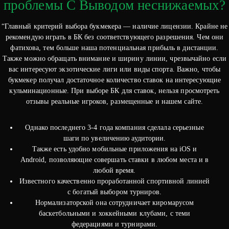
проблемы С Выводом неснижаемых?
“Главный критерий выбора букмекера — наличие лицензии. Крайне не
рекомендую играть в БК без соответствующего разрешения. Чем они
фатихова, тем больше наша потенциальная прибыль в дистанции.
Также можно обращать внимание и ширину линии, чрезвычайно если
вас интересуют экзотические лиги или виды спорта. Важно, чтобы
букмекер получал достаточное количество ставок на интересующие
кульминационные. При выборе БК для ставок, нельзя просмотреть
отзывы реальные игроков, размещенные и нашем сайте.
Однако последнего 3-4 года компания сделала серьезные
шаги по увеличению аудитории.
Также есть удобно мобильные приложения на iOS и
Android, позволяющие совершать ставки в любом места и в
любой время.
Известного качественно проработанной спортивной линией
с богатый выбором турниров.
Нормализаторской она сотрудничает киромарусом
баскетбольными и хоккейными клубами, с теми
федерациями и турнирами.