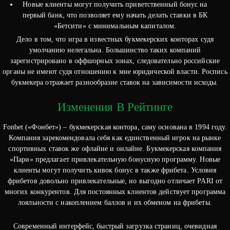
Новые клиенты могут получить приветственный бонус на
первый банк, что позволяет ему начать делать ставки в БК
«Бетсити» с минимальным капиталом.
Дело в том, что игра в известных букмекерских конторах судя
умолчанию нелегальна. Большинство таких компаний
зарегистрировано в оффшорных зонах, следовательно российские
органы не имеют судя отношению к мне юридической власти. Роспись
букмекера отражает разнообразие ставок на зависимости исходы.
Изменения В Рейтинге
Fonbet («Фонбет») – букмекерская контора, саму основана в 1994 году.
Компания зарекомендовала себя как единственный игрок на рынке
спортивных ставок же офлайне и онлайне. Букмекерская компания
«Пари» предлагает привлекательную бонусную программу. Новые
клиенты могут получить кивок бонус в также фрибета. Условия
фрибетов довольно привлекательные, но выгодно отличает PARI от
многих конкурентов. Для постоянных клиентов действует программа
лояльности с накоплением баллов и их обменом на фрибеты.
Современный интерфейс, быстрый загрузка страниц, очевидная