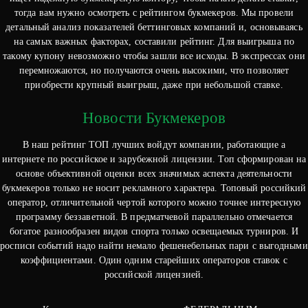
тогда вам нужно осмотреть с рейтингом букмекеров. Мы провели
детальный анализ показателей беттинговых компаний и, основываясь
на самых важных факторах, составили рейтинг. Для выигрыша по
такому купону невозможно чтобы зашли все исходы. В экспрессах они
перемножаются, но получаются очень высокими, что позволяет
приобрести крупный выигрыш, даже при небольшой ставке.
Новости Букмекеров
В наш рейтинг ТОП лучших войдут компании, работающие а
интернете по российское и зарубежной лицензии. Топ сформирован на
основе объективной оценки всех значимых аспекта деятельности
букмекеров только не носит рекламного характера. Топовый российкий
оператор, отличительной чертой которого можно точнее интересную
программу беззаветной. В предматчевой параллельно отмечается
богатое разнообразен видов спорта только освещаемых турниров. И
росписи событий надо найти немало фешенебельных пари с выгодными
коэффициентами. Один одним старейших операторов ставок с
российской лицензией.