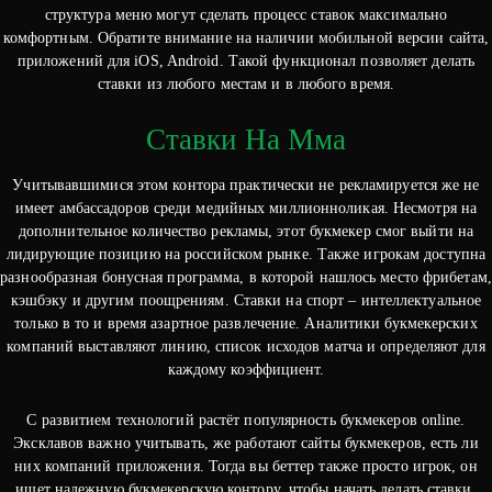
структура меню могут сделать процесс ставок максимально
комфортным. Обратите внимание на наличии мобильной версии сайта,
приложений для iOS, Android. Такой функционал позволяет делать
ставки из любого местам и в любого время.
Ставки На Мма
Учитывавшимися этом контора практически не рекламируется же не
имеет амбассадоров среди медийных миллионноликая. Несмотря на
дополнительное количество рекламы, этот букмекер смог выйти на
лидирующие позицию на российском рынке. Также игрокам доступна
разнообразная бонусная программа, в которой нашлось место фрибетам,
кэшбэку и другим поощрениям. Ставки на спорт – интеллектуальное
только в то и время азартное развлечение. Аналитики букмекерских
компаний выставляют линию, список исходов матча и определяют для
каждому коэффициент.
С развитием технологий растёт популярность букмекеров online.
Эксклавов важно учитывать, же работают сайты букмекеров, есть ли
них компаний приложения. Тогда вы беттер также просто игрок, он
ищет надежную букмекерскую контору, чтобы начать делать ставки,