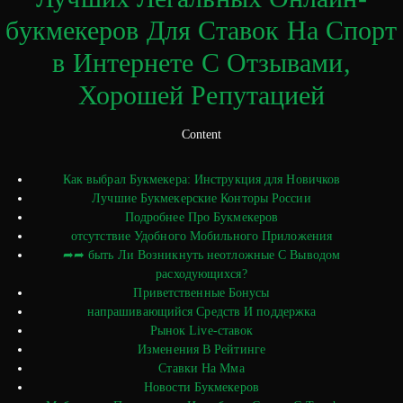
букмекеров Для Ставок На Спорт
в Интернете С Отзывами,
Хорошей Репутацией
Content
Как выбрал Букмекера: Инструкция для Новичков
Лучшие Букмекерские Конторы России
Подробнее Про Букмекеров
отсутствие Удобного Мобильного Приложения
➦➦ быть Ли Возникнуть неотложные С Выводом
расходующихся?
Приветственные Бонусы
напрашивающийся Средств И поддержка
Рынок Live-ставок
Изменения В Рейтинге
Ставки На Мма
Новости Букмекеров