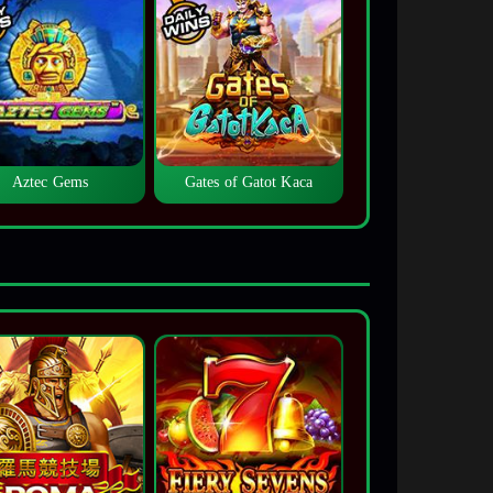
Aztec Gems
Gates of Gatot Kaca