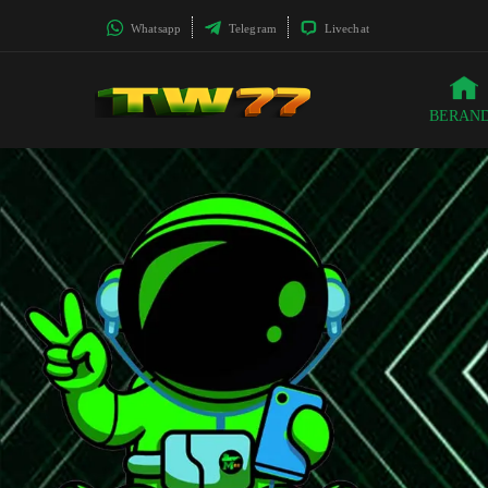
Whatsapp
Telegram
Livechat
BERAN