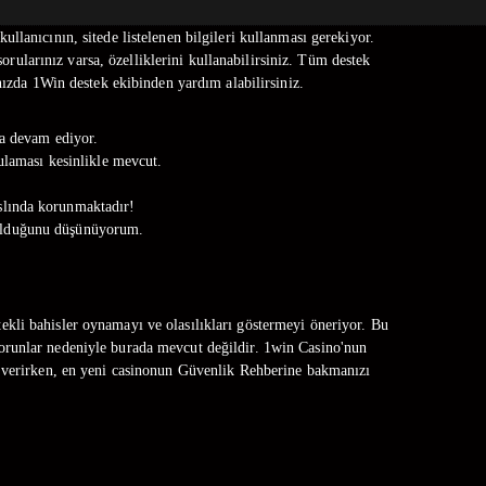
llanıcının, sitede listelenen bilgileri kullanması gerekiyor.
orularınız varsa, özelliklerini kullanabilirsiniz. Tüm destek
ınızda 1Win destek ekibinden yardım alabilirsiniz.
ya devam ediyor.
gulaması kesinlikle mevcut.
aslında korunmaktadır!
 olduğunu düşünüyorum.
 tekli bahisler oynamayı ve olasılıkları göstermeyi öneriyor. Bu
 sorunlar nedeniyle burada mevcut değildir. 1win Casino'nun
r verirken, en yeni casinonun Güvenlik Rehberine bakmanızı