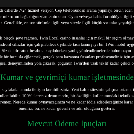
tli dillerde 7/24 hizmet veriyor. Cep telefonundan arama yapmayı tercih eden ku
 bir mikrofon bağladığınızdan emin olun. Oyun ve/veya bahis formülüyle ilgili s
ır.
Genellikle, en son sürümle ilgili veya siteyle ilgili küçük sorunlar yaşadığ
cek birçok şeye rağmen, 1win Local casino insanlar için makul bir seçim olma
droid cihazlar için çalışılabilecek şekilde tasarlanmış iyi bir 1Win mobil uy
Siz de bir satıcı hesabına kaydolurken yanlış yönlendirmelerde bulunmayın.
le bir bonusla eğlenmek, gerçek para kazanma fırsatları profesyoneliniz için 
şisel deneyimimden yola çıkarak, çoğunun 1win'den uzak teklif kadar çekici
Kumar ve çevrimiçi kumar işletmesinde
ayfalarla anında iletişim kurabilirsiniz. Yeni bahis sitesinin çalışma ortamı,
n kullanılabilir. 100% ücretsiz demo modu, bir özelliğin kullanımındaki teknik
tiremez. Nerede kumar oynayacağınıza ve ne kadar iddia edebileceğinize kara
öneririz; bu, ne kadar güvenli ve adil olduğunu gösterir.
Mevcut Ödeme İpuçları