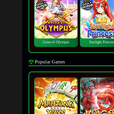
Gates of Olympus
Starlight Princes
Popular Games