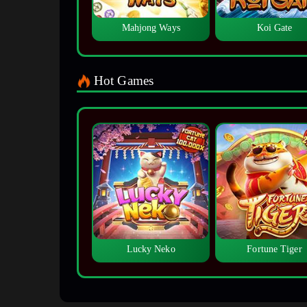
Mahjong Ways
Koi Gate
Hot Games
Lucky Neko
Fortune Tiger