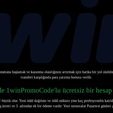
nansmana başlamak ve kazanma olasılığınızı artırmak için harika bir yol olabil
transferi karşılığında para yatırma bonusu verilir.
nde 1winPromoCode'lu ücretsiz bir hesap 
büyük olur. Yeni ödül dağılımı ve ödül miktarı yine kaç profesyonelin katıld
giriş ücreti ve 3. adımdan ek bir ödeme vardır. Yeni turnuvalar Pazartesi günler