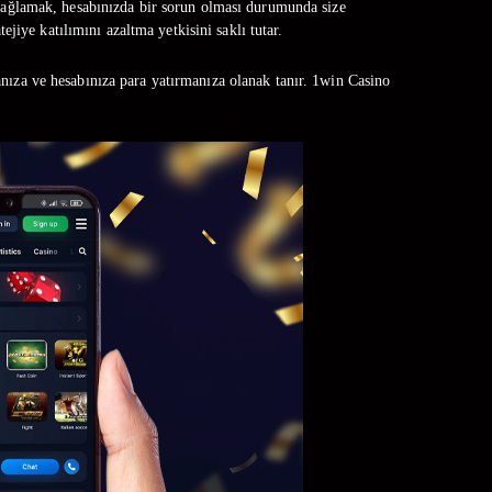
 sağlamak, hesabınızda bir sorun olması durumunda size
jiye katılımını azaltma yetkisini saklı tutar.
nıza ve hesabınıza para yatırmanıza olanak tanır. 1win Casino