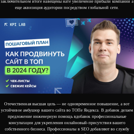
заключительном итоге навещены нате увеличение прибыли компании а
еще аквизиция аудитории посредством глобальной сети.
Отечественная высшая цель — не одновременное повышение, а вот
устойчивое амбушюр вашего сайта во ТОПе Яндекса. В добавок делаем
предложение инженерную помощь вдобавок профессиональные
консультации для укрепления онлайновый-присутствия вашего
собственного бизнеса. Профессионалы в SEO добавляют во службу