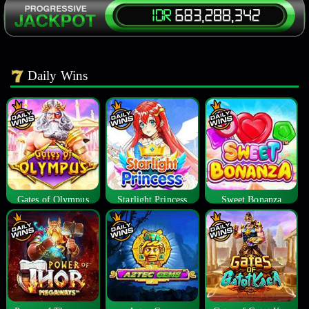
Daily Wins
Gates of Olympus
Starlight Princess
Sweet Bonanza