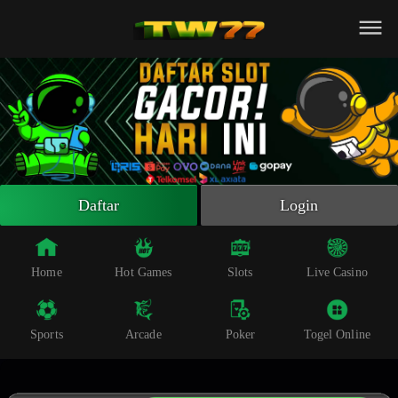
Beranda
Slot Online
Live Casino
Sportsbook
Arcade
Togel Online
Daftar
Login
Poker
Whatsapp
Home
Hot Games
Slots
Live Casino
Telegram
Sports
Arcade
Poker
Togel Online
Livechat