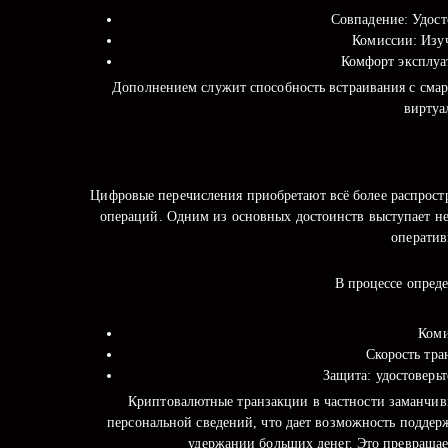
Совпадение: Удост
Комиссии: Изуч
Комфорт эксплуа
Дополнением служит способность встраивания с смар
виртуа
Цифровые перечисления приобретают всё более распрост
операций. Одним из основных достоинств выступает нед
оператив
В процессе опред
Коми
Скорость тр
Защита: удостоверь
Криптовалютные транзакции в частности заманчивы
персональной сведений, что дает возможность поддер
удержании больших денег. Это превращае