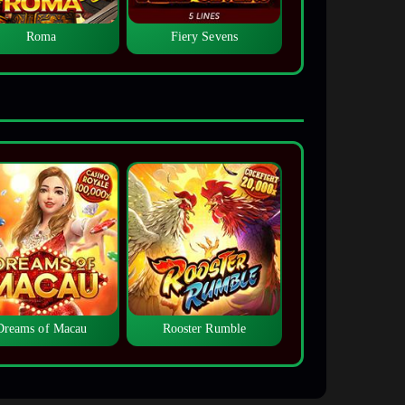
Roma
Fiery Sevens
Dreams of Macau
Rooster Rumble