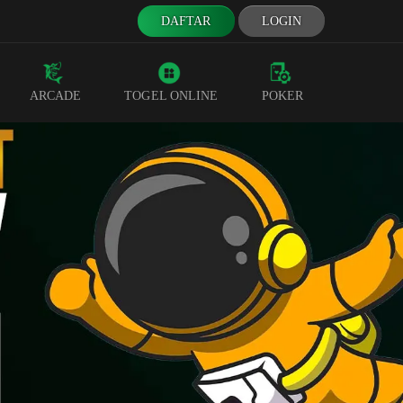
DAFTAR
LOGIN
ARCADE
TOGEL ONLINE
POKER