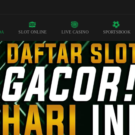
DA
SLOT ONLINE
LIVE CASINO
SPORTSBOOK