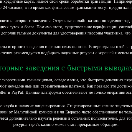
и кредитные карты, имеют свои сроки обработки транзакций. Например,
 24 часиков, в то время как финансовые транзакции могут продлиться н
итика игорного заведения. Отдельные онлайн-казино определяют зада
о двух суток и более. Помимо этого, существование верификации учетн
ь дополнительные документы для удостоверения персоны участника, что
осты игорного заведения и финансовых шлюзов. В периоды высокой заг
вателям рекомендуется подбирать надежные ресурсы с хорошей именем 
горные заведения с быстрыми выводам
с скоростными транзакциями, осведомлены, что быстрота денежных пер
вляют немедленные или стремительные платежи. Как правило это дости
teller и PayPal. Данные платформы обеспечивают не только оперативност
ового клуба и наличие лицензирования. Лицензированные казино тщате
ями от Мальтийской комиссии или Кюрасао часто обеспечивают не тол
уется дополнительно изучать рецензии остальных пользователей, для то
ресурса, где 7к казино может стать прекрасным образцом.