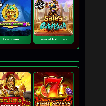
Aztec Gems
Gates of Gatot Kaca