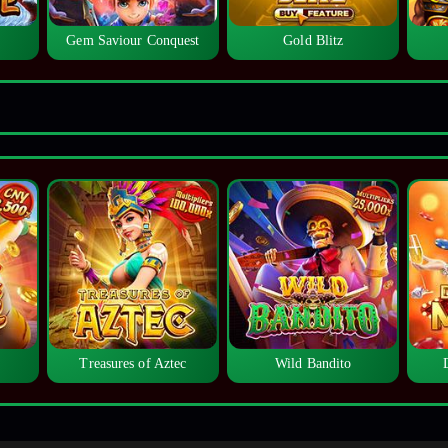
Gem Saviour Conquest
Gold Blitz
Treasures of Aztec
Wild Bandito