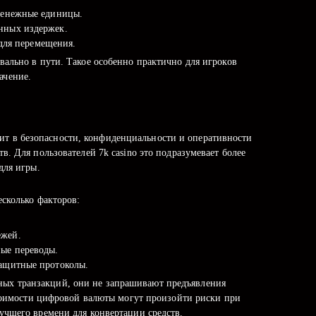
 денежные единицы.
енных издержек.
для перемещения.
ально в пути. Такое особенно практично для игроков
ачение.
ит в безопасности, конфиденциальности и оперативности
. Для пользователей 7k casino это подразумевает более
для игры.
сколько факторов:
ежей.
ые переводы.
защитные протоколы.
жных транзакций, они не запрашивают предъявления
стоимости цифровой валюты могут произойти риски при
учшего времени для конвертации средств.