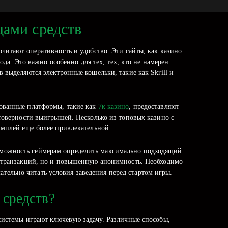
дами средств
читают оперативность и удобство. Эти сайты, как казино
да. Это важно особенно для тех, тех, кто не намерен
 выделяются электронные кошельки, такие как Skrill и
ованные платформы, такие как
7к казино
, предоставляют
стоверности выигрышей. Несколько из топовых казино с
ймплей еще более привлекательной.
озможность геймерам определить максимально подходящий
ь транзакций, но и повышенную анонимность. Необходимо
ательно читать условия заведения перед стартом игры.
 средств?
системы играют ключевую задачу. Различные способы,