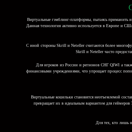
Виртуальные гэмблинг-платформы, пытаясь приманить и 
Данная технология активно используется в Европе и США
С иной стороны Skrill и Neteller считаются более мног
Skrill и Neteller часто предо
Для игроков из России и регионов СНГ QIWI а так
финансовыми учреждениями, что упрощает процесс попол
Виртуальные кошельки становятся неотъемлемой сост
превращает их в идеальным вариантом для геймеров 
Для тех, кто лишь 