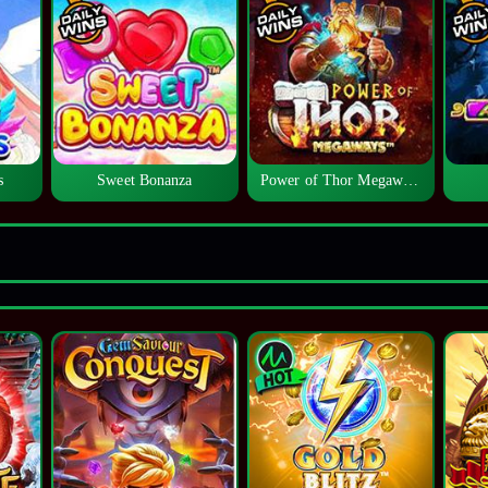
s
Sweet Bonanza
Power of Thor Megaways