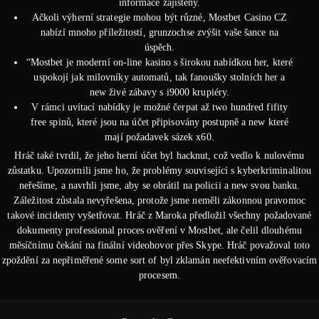
informace zajištěny.
Ačkoli výherní strategie mohou být různé, Mostbet Casino CZ
nabízí mnoho příležitostí, grunzochse zvýšit vaše šance na
úspěch.
“Mostbet je moderní on-line kasino s širokou nabídkou her, které
uspokojí jak milovníky automatů, tak fanoušky stolních her a
new živé zábavy s i9000 krupiéry.
V rámci uvítací nabídky je možné čerpat až two hundred fifity
free spinů, které jsou na účet připisovány postupně a new které
mají požadavek sázek x60.
Hráč také tvrdil, že jeho herní účet byl hacknut, což vedlo k nulovému
zůstatku. Upozornili jsme ho, že problémy související s kyberkriminalitou
neřešíme, a navrhli jsme, aby se obrátil na policii a new svou banku.
Záležitost zůstala nevyřešena, protože jsme neměli zákonnou pravomoc
takové incidenty vyšetřovat. Hráč z Maroka předložil všechny požadované
dokumenty professional proces ověření v Mostbet, ale čelil dlouhému
měsíčnímu čekání na finální videohovor přes Skype. Hráč považoval toto
zpoždění za nepřiměřené some sort of byl zklamán neefektivním ověřovacím
procesem.