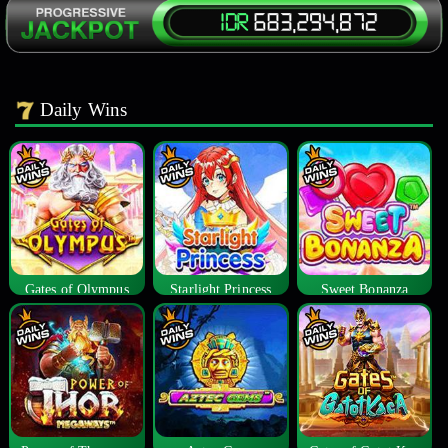
Daily Wins
Gates of Olympus
Starlight Princess
Sweet Bonanza