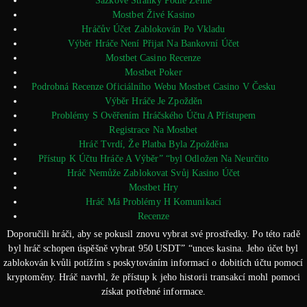
Sázkové Stránky Podle Země
Mostbet Živé Kasino
Hráčův Účet Zablokován Po Vkladu
Výběr Hráče Není Přijat Na Bankovní Účet
Mostbet Casino Recenze
Mostbet Poker
Podrobná Recenze Oficiálního Webu Mostbet Casino V Česku
Výběr Hráče Je Zpožděn
Problémy S Ověřením Hráčského Účtu A Přístupem
Registrace Na Mostbet
Hráč Tvrdí, Že Platba Byla Zpožděna
Přístup K Účtu Hráče A Výběr” “byl Odložen Na Neurčito
Hráč Nemůže Zablokovat Svůj Kasino Účet
Mostbet Hry
Hráč Má Problémy H Komunikací
Recenze
Doporučili hráči, aby se pokusil znovu vybrat své prostředky. Po této radě
byl hráč schopen úspěšně vybrat 950 USDT” “unces kasina. Jeho účet byl
zablokován kvůli potížím s poskytováním informací o dobitích účtu pomocí
kryptoměny. Hráč navrhl, že přístup k jeho historii transakcí mohl pomoci
získat potřebné informace.