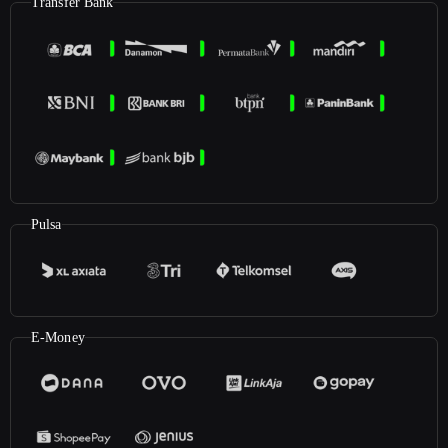
Transfer Bank
Pulsa
E-Money