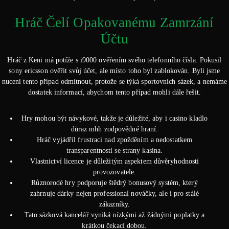
Hráč Čelí Opakovanému Zamrzání
Účtu
Hráč z Keni má potíže s i9000 ověřením svého telefonního čísla. Pokusil
sony ericsson ověřit svůj účet, ale místo toho byl zablokován. Byli jsme
nuceni tento případ odmítnout, protože se týká sportovních sázek, a nemáme
dostatek informací, abychom tento případ mohli dále řešit.
Hry mohou být návykové, takže je důležité, aby i casino kladlo
důraz mhh zodpovědné hraní.
Hráč vyjádřil frustraci nad zpožděním a nedostatkem
transparentnosti se strany kasina.
Vlastnictví licence je důležitým aspektem důvěryhodnosti
provozovatele.
Různorodé hry podporuje štědrý bonusový systém, který
zahrnuje dárky nejen professional nováčky, ale i pro stálé
zákazníky.
Tato sázková kancelář vyniká nízkými až žádnými poplatky a
krátkou čekací dobou.