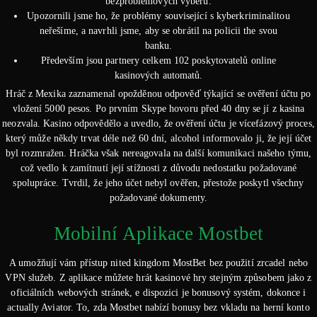
bezproblémových výběrů.
Upozornili jsme ho, že problémy související s kyberkriminalitou
neřešíme, a navrhli jsme, aby se obrátil na policii the svou
banku.
Především jsou partnery celkem 102 poskytovatelů online
kasinových automatů.
Hráč z Mexika zaznamenal opožděnou odpověď týkající se ověření účtu po
vložení 5000 pesos. Po prvním Skype hovoru před 40 dny se jí z kasina
neozvala. Kasino odpovědělo a uvedlo, že ověření účtu je vícefázový proces,
který může někdy trvat déle než 60 dní, alcohol informovalo ji, že její účet
byl rozmražen. Hráčka však nereagovala na další komunikaci našeho týmu,
což vedlo k zamítnutí její stížnosti z důvodu nedostatku požadované
spolupráce. Tvrdil, že jeho účet nebyl ověřen, přestože poskytl všechny
požadované dokumenty.
Mobilní Aplikace Mostbet
A umožňují vám přístup nited kingdom MostBet bez použití zrcadel nebo
VPN služeb. Z aplikace můžete hrát kasinové hry stejným způsobem jako z
oficiálních webových stránek, e dispozici je bonusový systém, dokonce i
actually Aviator. To, zda Mostbet nabízí bonusy bez vkladu na herní konto