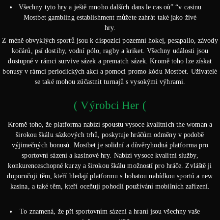
Všechny tyto hry a ještě mnoho dalších dans le cas où” “v casinu
Mostbet gambling establishment můžete zahrát také jako živé
hry.
Z méně obvyklých sportů jsou k dispozici pozemní hokej, pesapallo, závody
kočárů, psí dostihy, vodní pólo, ragby a kriket. Všechny události jsou
dostupné v rámci survive sázek a prematch sázek. Kromě toho lze získat
bonusy v rámci periodických akcí a pomocí promo kódu Mostbet. Uživatelé
se také mohou zúčastnit turnajů s vysokými výhrami.
( Výrobci Her (
Kromě toho, že platforma nabízí spoustu vysoce kvalitních the woman a
širokou škálu sázkových trhů, poskytuje hráčům odměny v podobě
výjimečných bonusů. Mostbet je solidní a důvěryhodná platforma pro
sportovní sázení a kasinové hry. Nabízí vysoce kvalitní služby,
konkurenceschopné kurzy a širokou škálu možností pro hráče. Zvláště ji
doporučuji těm, kteří hledají platformu s bohatou nabídkou sportů a new
kasina, a také těm, kteří oceňují pohodlí používání mobilních zařízení.
To znamená, že při sportovním sázení a hraní jsou všechny vaše