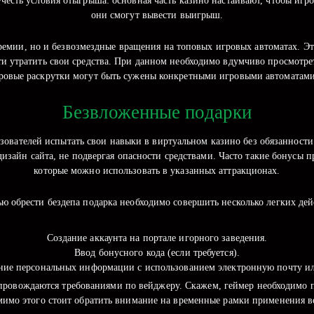
учесть условия отыгрыша: основная часть казино настаивают, чтобы игр
они смогут вывести выигрыш.
емии, но и безвозмездные вращения на топовых игровых автоматах. Эт
ти утратить свои средства. При данном необходимо вдумчиво просмотре
овые раскрутки могут быть сужены конкретными игровыми автоматами 
Безвложенные подарки
зователей испытать свои навыки в виртуальном казино без обязанност
дизайн сайта, не подвергая опасности средствами. Часто такие бонусы п
которые можно использовать в указанных аттракционах.
ью обрести бездепа подарка необходимо совершить несколько легких дей
Создание аккаунта на портале игорного заведения.
Ввод бонусного кода (если требуется).
ие персональных информации с использованием электронную почту и
провождаются требованиями по вейджеру. Скажем, геймер необходимо п
мимо этого стоит обратить внимание на временные рамки применения в