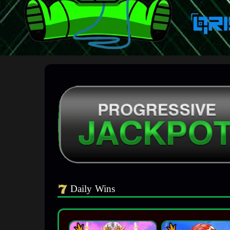
Daily Wins