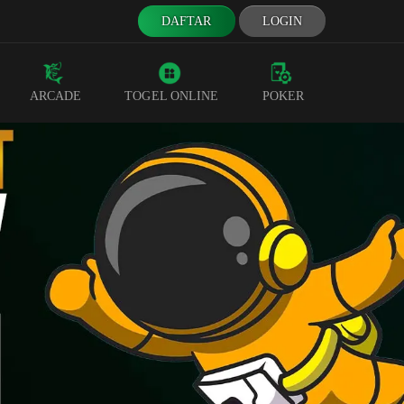
DAFTAR
LOGIN
ARCADE
TOGEL ONLINE
POKER