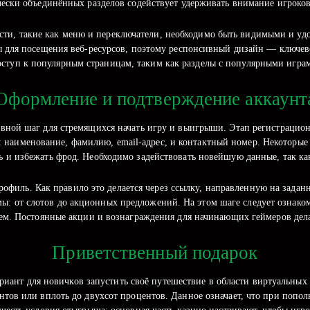
ески объединённых разделов содействует удерживать внимание игроков
сти, такие как меню и переключатели, необходимо быть видимыми и удо
 для посещения веб-ресурсов, поэтому респонсивный дизайн — ключево
оступ к популярным страницам, таким как разделы с популярными игра
Оформление и подтверждение аккаунт
вной шаг для стремящихся начать игру и выигрыши. Этап регистрационн
: наименование, фамилию, email-адрес, и контактный номер. Некоторые
 и избежать фрод. Необходимо задействовать новейшую данные, так как
офиль. Как правило это делается через ссылку, направленную на задан
мы: от слотов до акционных предложений. На этом шаге следует ознако
ем. Постоянные акции и вознаграждения для начинающих геймеров дел
Приветственный подарок
иант для новичков запустить своё путешествие в области виртуальных 
нтов или вплоть до двухсот процентов. Данное означает, что при пополн