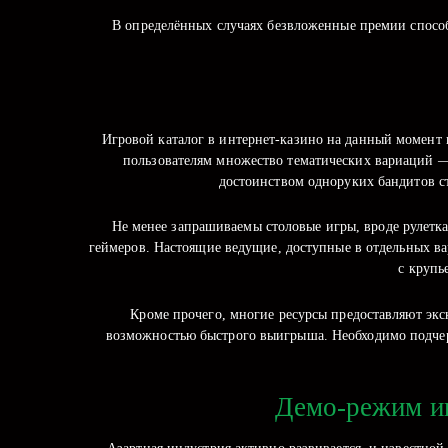
В определённых случаях безвложенные премии способ
Игровой каталог в интернет-казино на данный момент
пользователям множество тематических вариаций 
достоинством одноруких бандитов ст
Не менее запрашиваемы столовые игры, вроде рулетка
геймеров. Настоящие ведущие, доступные в отдельных ва
с крупь
Кроме прочего, многие ресурсы предоставляют экс
возможностью быстрого выигрыша. Необходимо подчер
Демо-режим иг