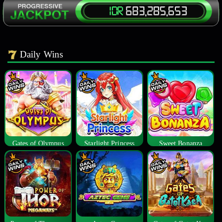
Daily Wins
Gates of Olympus
Starlight Princess
Sweet Bonanza