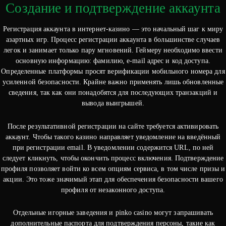
Создание и подтверждение аккаунта
Регистрация аккаунта в интернет-казино — это начальный шаг к миру
азартных игр. Процесс регистрации аккаунта в большинстве случаев
легок и занимает только пару мгновений. Геймеру необходимо ввести
основную информацию: фамилию, e-mail адрес и код доступа.
Определенные платформы просят верификации мобильного номера для
усиленной безопасности. Крайне важно применять лишь обновленные
сведения, так как они понадобятся для последующих транзакций и
вывода выигрышей.
После результативной регистрации на сайте требуется активировать
аккаунт. Чтобы такого казино направляет уведомление на введённый
при регистрации email. В уведомлении содержится URL, по ней
следует кликнуть, чтобы окончить процесс включения. Подтверждение
профиля позволяет войти ко всем опциям сервиса, в том числе призы и
акции. Это тоже значимый этап для обеспечения безопасности вашего
профиля от незаконного доступа.
Отдельные игорные заведения и pinko casino могут запрашивать
дополнительные паспорта для подтверждения персоны, такие как