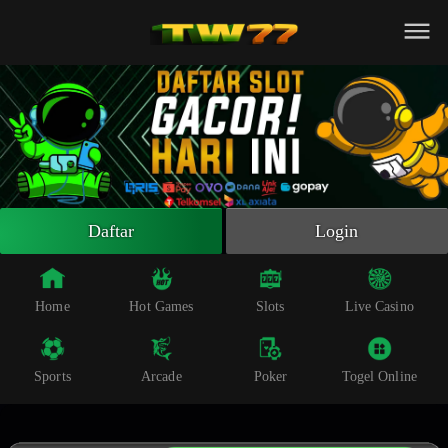
Beranda
Slot Online
Live Casino
Sportsbook
Arcade
Togel Online
Daftar
Login
Poker
Whatsapp
Home
Hot Games
Slots
Live Casino
Telegram
Sports
Arcade
Poker
Togel Online
Livechat