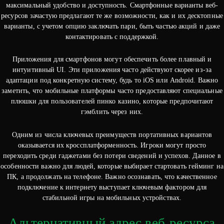
максимальный удобство и доступность. Смартфонные варианты веб-
ресурсов зачастую предлагают те же возможности, как и их десктопные
варианты, с учетом опцию заключать пари, быть частью акций и даже
контактировать с поддержкой.
Приложения для смартфонов могут обеспечить более плавный и
интуитивный UI. Эти приложения часто действуют скорее из-за
адаптации под конкретную систему, будь то iOS или Android. Важно
заметить, что мобильные платформы часто предоставляют специальные
плюшки для пользователей пинко казино, которые предпочитают
гэмблить через них.
Одним из числа ключевых преимуществ портативных вариантов
оказывается их кроссплатформенность. Игроки могут просто
переходить среди гаджетами без потери сведений и успехов. Данное в
особенности важно для людей, которые выбирает стартовать гейминг на
ПК, а продолжать на телефоне. Важно осознавать, что качественное
подключение к интернету выступает ключевым фактором для
стабильной игры на мобильных устройствах.
Альтернативный адрес веб-ресурса