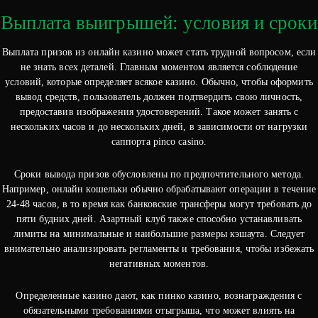
Выплата выигрышей: условия и сроки
Выплата призов из онлайн казино может стать трудной вопросом, если
не знать всех деталей. Главным моментом является соблюдение
условий, которые определяет всякое казино. Обычно, чтобы оформить
вывод средств, пользователь должен подтвердить свою личность,
предоставив изображения удостоверений. Такое может занять с
нескольких часов и до нескольких дней, в зависимости от нагрузки
саппорта pinco casino.
Сроки вывода призов обусловлены по предпочтительного метода.
Например, онлайн кошельки обычно обрабатывают операции в течение
24-48 часов, в то время как банковские трансферы могут требовать до
пяти будних дней. Азартный клуб также способно устанавливать
лимиты на минимальные и наибольшие размеры кэшаута. Следует
внимательно анализировать регламенты и требования, чтобы избежать
негативных моментов.
Определенные казино дают, как пинко казино, вознаграждения с
обязательными требованиями отыгрыша, что может влиять на