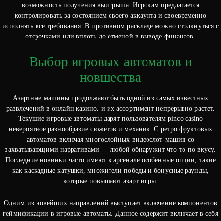
возможность получения выигрыша. Игрокам предлагается
контролировать за состоянием своего аккаунта и своевременно
исполнять все требования. В противном раскладе можно столкнуться с
отсрочками или вплоть до отменой в выводе финансов.
Выбор игровых автоматов и
новшества
Азартные машины продолжают быть одной из самых известных
развлечений в онлайн казино, и их ассортимент непрерывно растет.
Текущие игровые автоматы дарят пользователям pinco casino
невероятное разнообразие сюжетов и механик. С ретро фруктовых
автоматов включая многослойных видеослот-машин со
захватывающими нарративами — любой обнаружит что-то по вкусу.
Последние новинки часто имеют в арсенале особенные опции, такие
как каскадные катушки, множители победы и бонусные раунды,
которые повышают азарт игры.
Одним из новейших направлений выступает включение компонентов
геймификации в игровые автоматы. Данное содержит включает в себя