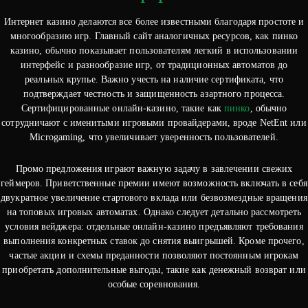
Интернет казино делаются все более известными благодаря простоте и
многообразию игр. Главный сайт аналогичных ресурсов, как пинко
казино, обычно показывает пользователям легкий в использовании
интерфейс и разнообразие игр, от традиционных автоматов до
реальных крупье. Важно учесть на наличие сертификата, что
подтверждает честность и защищенность азартного процесса.
Сертифицированные онлайн-казино, такие как
пинко
, обычно
сотрудничают с именитыми игровыми провайдерами, вроде NetEnt или
Microgaming, что увеличивает уверенность пользователей.
Промо предложения играют важную задачу в завлечении свежих
геймеров. Приветственные премии имеют возможность включать в себя
двукратное увеличение стартового вклада или безвозмездные вращения
на топовых игровых автоматах. Однако следует детально рассмотреть
условия вейджера: отдельные онлайн-казино предъявляют требования
выполнения конкретных ставок до снятия выигрышей. Кроме прочего,
частые акции и схемы преданности позволяют постоянным игрокам
приобретать дополнительные выгоды, такие как денежный возврат или
особые соревнования.