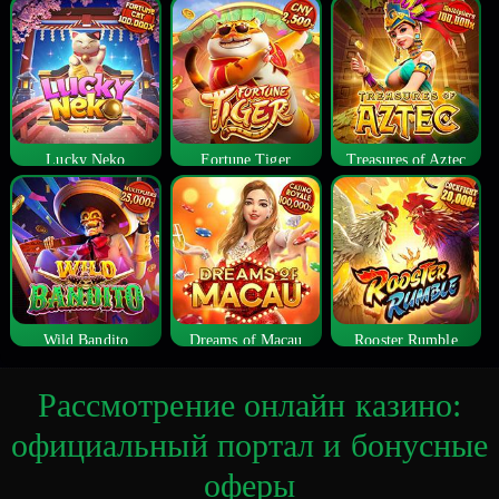
Lucky Neko
Fortune Tiger
Treasures of Aztec
Wild Bandito
Dreams of Macau
Rooster Rumble
Рассмотрение онлайн казино:
официальный портал и бонусные
оферы