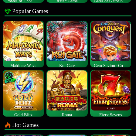
Power of Thor Megaways
Aztec Gems
Gates of Gatot Kaca
Popular Games
Mahjong Ways
Koi Gate
Gem Saviour Conquest
Gold Blitz
Roma
Fiery Sevens
Hot Games