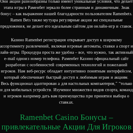
Они акции разнообразны только имеют уникальные условия, что делает
этапа игры в Раменбет зеркало более странным и динамичным. Знак
бонус – как выражение нашей благодарности пользователям Ramenbets.
Ramen Bets также мутуара регулярные акции же специальные
предложения, не делает его идеальным сайтом для онлайн-игр и ставок.
Казино Ramenbet регистрация открывает доступ к широкому
ассортименту развлечений, включая игровые автоматы, ставки а спорт и
лайв-игры. Процедура проста же удобна – все, что нужно, так активный
e-mail одноиз номер телефона. Раменбет Казино официальный сайт
разработан с особенностей современных технологий и пожеланий
игроков. Нам веб-ресурс обладает интуитивно понятным интерфейсом,
который обеспечивает быстрый доступ к любимым играм и акциям.
Весь функционал адаптирован а для настольных компьютеров,” “только
и для мобильных устройств. Изучение множество видов спорта, команд
и игроков например дать вам преимущества при принятии выбора о
ставках.
Ramenbet Casino Бонусы –
привлекательные Акции Для Игроков