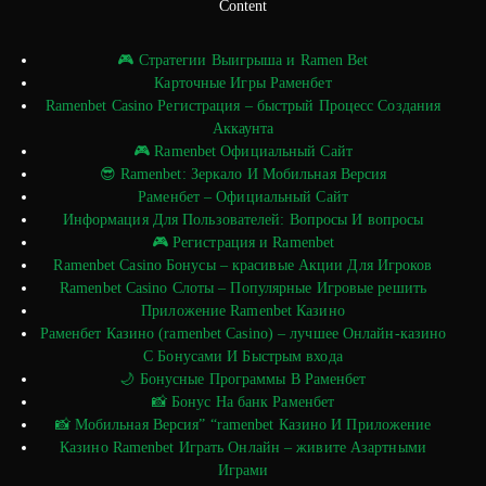
Content
🎮 Стратегии Выигрыша и Ramen Bet
Карточные Игры Раменбет
Ramenbet Casino Регистрация – быстрый Процесс Создания
Аккаунта
🎮 Ramenbet Официальный Сайт
😎 Ramenbet: Зеркало И Мобильная Версия
Раменбет – Официальный Сайт
Информация Для Пользователей: Вопросы И вопросы
🎮 Регистрация и Ramenbet
Ramenbet Casino Бонусы – красивые Акции Для Игроков
Ramenbet Casino Слоты – Популярные Игровые решить
Приложение Ramenbet Казино
Раменбет Казино (ramenbet Casino) – лучшее Онлайн-казино
С Бонусами И Быстрым входа
🌙 Бонусные Программы В Раменбет
📸 Бонус На банк Раменбет
📸 Мобильная Версия” “ramenbet Казино И Приложение
Казино Ramenbet Играть Онлайн – живите Азартными
Играми