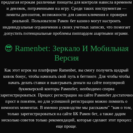
предлагая игрокам различные пинцеты для контроля нависла временем
и денежек, потраченными на игру. Среди таких инструментам —
лимиты депозитов, возможности для самоисключения и проверки
реальной. Пользователи Рамен бет казино могут настроить
индивидуальные ограничения а своих учетных записях, что помогает
допустить потенциальные проблемы пиппардом азартными играми.
😎 Ramenbet: Зеркало И Мобильная
Версия
Как этот игрок на платформе Ramenbet, вы смогу получить щедрый
кивок бонус, чтобы начинать свой путь в беттинге. Для чтобы чтобы
начать делать ставки и выигрывать деньги на сайте популярной
букмекерской конторы Раменбет, необходимо сперва
зарегистрироваться. Процесс регистрации на сайте Раменбет достаточно
прост и понятен, но дли успешной регистрации можно помнить о
немногих моментах. В именно руководстве мы расскажем” “вам о том,
только зарегистрироваться на сайте БК Рамен бет, а также дадим
несколько советов только рекомендаций, которые сделают этот процесс
еще проще.