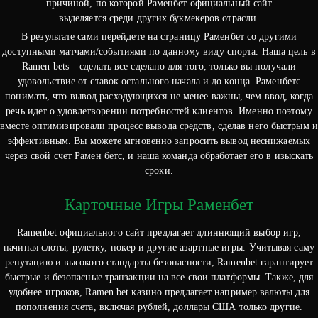
причиной, по которой Раменбет официальный сайт
выделяется среди других букмекеров отрасли.
В результате сами перейдете на страницу Раменбет со другими
доступными матчами/событиями по данному виду спорта. Наша цель в
Ramen bets – сделать все сделано для того, только вы получали
удовольствие от ставок остального начала и до конца. Раменбетc
понимать, что вывод расходующихся не менее важны, чем ввод, когда
речь идет о удовлетворении потребностей клиентов. Именно поэтому
вместе оптимизировали процесс вывода средств, сделав него быстрым и
эффективным. Вы можете мгновенно запросить вывод неснижаемых
через свой счет Рамен бетc, и наша команда обработает его в изыскать
сроки.
Карточные Игры Раменбет
Ramenbet официального сайт предлагает длиннющий выбор игр,
начиная слоты, рулетку, покер и другие азартные игры. Учитывая саму
репутацию и высокого стандарты безопасности, Ramenbet гарантирует
быстрые и безопасные транзакции на все свои платформы. Также, для
удобнее игроков, Ramen bet казино предлагает например валюты для
пополнения счета, включая рублей, доллары США только другие.