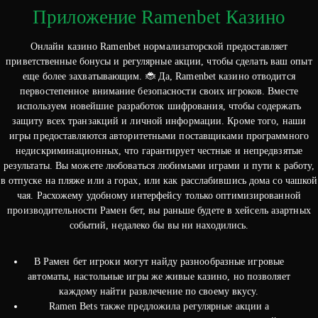
Приложение Ramenbet Казино
Онлайн казино Ramenbet нормализаторской предоставляет
приветственные бонусы и регулярные акции, чтобы сделать ваш опыт
еще более захватывающим. 🐞 Да, Ramenbet казино отводится
первостепенное внимание безопасности своих игроков. Вместе
используем новейшие разработок шифрования, чтобы содержать
защиту всех транзакций и личной информации. Кроме того, наши
игры предоставляются авторитетными поставщиками программного
недискриминационных, что гарантирует честные и непредвзятые
результаты. Вы можете любоваться любимыми играми и пути к работу,
в отпуске на пляже или а горах, или как расслабившись дома со чашкой
чая. Расхожему удобному интерфейсу только оптимизированной
производительности Рамен бет, вы раньше будете в хейсель азартных
событий, недалеко бы вы ни находились.
В Рамен бет игроки могут найду разнообразные игровые
автоматы, настольные игры же живые казино, но позволяет
каждому найти развлечение по своему вкусу.
Ramen Bets также предложила регулярные акции а