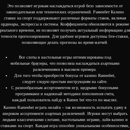
Это позволяет игрокам наслаждаться игрой безо зависимости от
законодательная или технических ограничений. Раменбет Казино
ставки на спорт поддерживают различные форматы ставок, включая
ординары, экспрессы и системы. Коэффициенты обновляются в режиме
реального времени, не позволяет получать актуальный информацию для
точности прогнозирования. Для удобнее игроков доступны live-ставки,
позволяющие делать прогнозы во время матчей.
Все слоты и настольные игры оптимизированы под
мобильные браузеры, что позволяла наслаждаться азартными
развлечениями в высоком примера.
Дли того чтобы приобрести бонусы от казино Ramenbet,
следует следую простым инструкциям на сайте.
С разнообразным ассортиментом игр, щедрыми бонусными
программами и надежный методами пополнения счета,
каждый пользователь найду в Ramen bet что-то по мыслях.
Казино Ramenbet играть онлайн – так возможность испытать удачу в
широком ассортименте азартных развлечений. Игроки могут выбрать
людьми классическими слотами, настольными играми, лайв-казино и
ставками на спорт. Каждая игра способен уникальными особенностями,