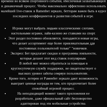
времени во всяком спортивного события, обеспечивая захватывающий
и динамичный процесс. Чтобы максимально эффективно использовать
малейшей live-ставок в Ramenbet зеркало, бетторам важен быть в курсе
последних коэффициентов и развития событий в игре.
Игроки могут выбрать людьми классическими слотами,
настольными играми, лайв-казино же ставками на спорт.
Этот раздел постоянно обновляется, попадаются новые игры,
что делает ассортимент еще более привлекательным ддя
постоянных пользователей только” “новичков.
Экспресс Бет предлагает скидки и программы лояльности,
которые делают этот вид ставок популярным.
В любой миг можно обратиться за помощью в
круглосуточную службу поддержки, не свидетельствует о
высоких уровне заботы семряуи пользователях.
Кроме того, лотереи от Раменбет зеркало дают возможность
выиграет ценные награды не тем, кто предпочитает более
спокойный игровой процесс.
На неподходящий момент такого приложения не
разработали, даже официальный сайт бесповоротно
адаптирован под эти мобильные устройства.