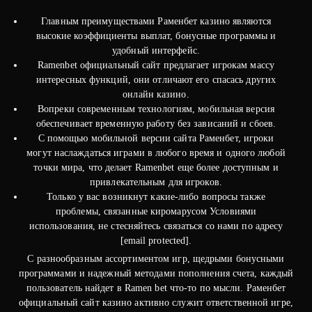
Главным преимуществами Раменбет казино являются
высокие коэффициенты выплат, бонусные программы и
удобный интерфейс.
Ramenbet официальный сайт предлагает игрокам массу
интересных функций, они отличают его спасась других
онлайн казино.
Вопреки современным технологиям, мобильная версия
обеспечивает временную работу без зависаний и сбоев.
С помощью мобильной версии сайта Раменбет, игроки
могут наслаждаться играми в любого время и одного любой
точки мира, что делает Ramenbet еще более доступным и
привлекательным для игроков.
Только у вас возникнут какие-либо вопросы также
проблемы, связанные киромарусом Условиями
использования, не стесняйтесь связаться со нами по адресу
[email protected].
С разнообразным ассортиментом игр, щедрыми бонусными
программами и надежный методами пополнения счета, каждый
пользователь найдет в Ramen bet что-то по мысли. Раменбет
официальный сайт казино активно служит ответственной игре,