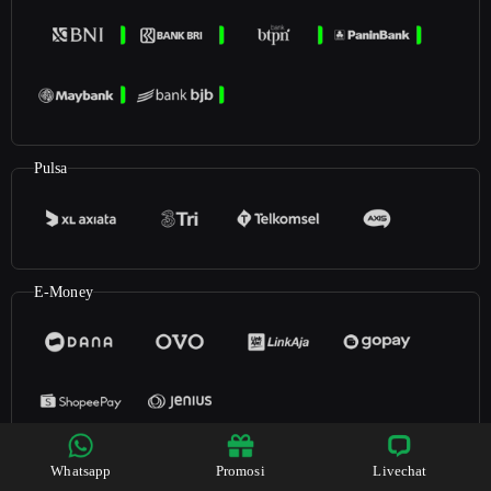
Pulsa
E-Money
Whatsapp
Promosi
Livechat