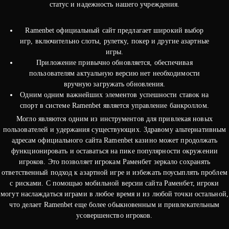
статус и надежность нашего учреждения.
Ramenbet официальный сайт предлагает широкий выбор
игр, включительно слоты, рулетку, покер и другие азартные
игры.
Приложение привычно обновляется, обеспечивая
пользователям актуальную версию нет необходимости
вручную загружать обновления.
Одним одним важнейших элементов успешности ставок на
спорт в системе Ramenbet является управление банкроллом.
Могло являются одним из инструментов для привлекая новых
пользователей и удержания существующих. Здравому альтернативным
адресам официального сайта Ramenbet казино может продолжать
функционировать и оставаться на пике популярности окружении
игроков. Это позволяет игрокам Раменбет зеркало сохранять
ответственный подход к азартной игре и избежать поусыплять проблем
с рисками. С помощью мобильной версии сайта Раменбет, игроки
могут наслаждаться играми в любое время и из любой точки остальной,
что делает Ramenbet еще более обыкновенным и привлекательным
усовершенство игроков.