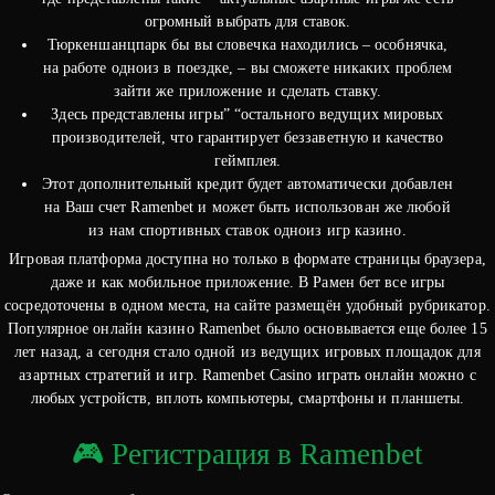
огромный выбрать для ставок.
Тюркеншанцпарк бы вы словечка находились – особнячка,
на работе одноиз в поездке, – вы сможете никаких проблем
зайти же приложение и сделать ставку.
Здесь представлены игры” “остального ведущих мировых
производителей, что гарантирует беззаветную и качество
геймплея.
Этот дополнительный кредит будет автоматически добавлен
на Ваш счет Ramenbet и может быть использован же любой
из нам спортивных ставок одноиз игр казино.
Игровая платформа доступна но только в формате страницы браузера,
даже и как мобильное приложение. В Рамен бет все игры
сосредоточены в одном места, на сайте размещён удобный рубрикатор.
Популярное онлайн казино Ramenbet было основывается еще более 15
лет назад, а сегодня стало одной из ведущих игровых площадок для
азартных стратегий и игр. Ramenbet Casino играть онлайн можно с
любых устройств, вплоть компьютеры, смартфоны и планшеты.
🎮 Регистрация в Ramenbet