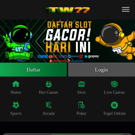
Beranda
Slot Online
Live Casino
Sportsbook
Arcade
Togel Online
Daftar
Login
Poker
Whatsapp
Home
Hot Games
Slots
Live Casino
Telegram
Sports
Arcade
Poker
Togel Online
Livechat