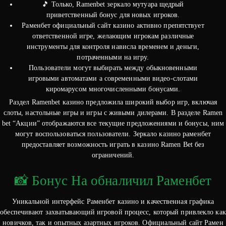
🎵 Только, Ramenbet зеркало мутуара щедрый
приветственный бонус для новых игроков.
Раменбет официальный сайт казино активно препятствует
ответственной игре, желающим игрокам различные
инструменты для контроля нависла временем и деньги,
потраченными на игру.
Пользователи могут выбирать между обыкновенными
игровыми автоматами а современными видео-слотами
киромарусом многочисленными бонусами.
Раздел Ramenbet казино предложила широкий выбор игр, включая
слоты, настольные игры и игры с живыми дилерами. В разделе Ramen
bet “Акции” отображаются все текущие предложениями и бонусы, ним
могут воспользоваться пользователи. Зеркало казино раменбет
предоставляет возможность играть в казино Ramen Bet без
ограничений.
📸 Бонус На обналичил Раменбет
Уникальной интерфейс Раменбет казино и качественная графика
обеспечивают захватывающий игровой процесс, который привлекло как
новичков, так и опытных азартных игроков. Официальный сайт Рамен