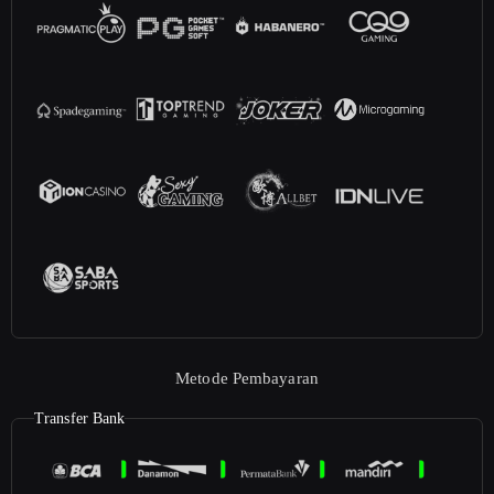
Metode Pembayaran
Transfer Bank