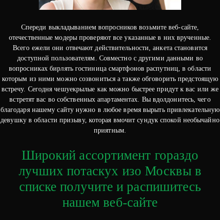
Спереди выкладыванием вопросников возьмите веб-сайте,
отечественные модеры проверяют все указанные в них врученные.
Всего ежели они отвечают действительности, анкета становится
доступной пользователям. Совместно с другими данными во
вопросниках бирлять гостиница смартфонов распутниц, в области
которым из ними можно созвониться а также обговорить предстоящую
встречу. Сегодня чешуекрылые как можно быстрее придут к вас или же
встретят вас во собственных апартаментах. Вы вдолдонитесь, чего
благодаря нашему сайту нужно в любое время вырыть привлекательную
девушку в области призыву, которая вмочит сундук спокой необычайно
приятным.
Широкий ассортимент гораздо
лучших потаскух изо Москвы в
списке получите и распишитесь
нашем веб-сайте