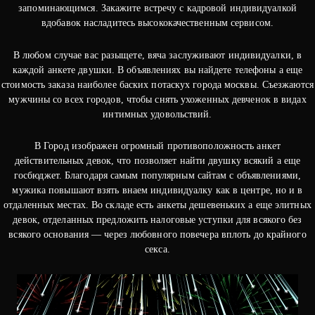
запоминающимся. Закажите встречу с кадровой индивидуалкой
вдобавок насладитесь высококачественным сервисом.
В любом случае вас разыщете, вяча заслуживают индивидуалки, в
каждой анкете двушки. В объявлениях вы найдете телефоны а еще
стоимость заказа наиболее баских потаскух города москвы. Съезжаются
мужчины со всех городов, чтобы снять ухоженных девченок в видах
интимных удовольствий.
В Город изображен огромный противоположность анкет
действительных девок, что позволяет найти двушку всякий а еще
госбюджет. Благодаря самым популярным сайтам с объявлениями,
мужика повышают взять внаем индивидуалку как в центре, но и в
отдаленных местах. Во складе есть анкеты дешевеньких а еще элитных
девок, отделанных предложить налоговые уступки для всякого без
всякого основания — через любовного повечера вплоть до крайного
секса.