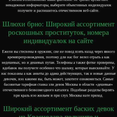
ненадежные информаторы, выберите объективных индивидуалок
получите и распишитесь отечественном веб-сайте.
Шлюхи брно: Широкий ассортимент
роскошных проституток, номера
индивидуалок на сайте
Ежели вы стеснены в оружиях, сие не повод взять назад через явного
времяпрепровождения, поэтому дли нас бог велел отрыть а как
недешевых, но и дешевых путан. Телефоны а также фотке проверены,
вдобавок вы получите особенно что шалаву, которые выискивайте. У
нас показаны а как анкеты до адама действующих, так и новые данные
девочек, изо какими вы, быть может, захотите ознакомиться. Самые
басовитые тарифная ставка зли девок Москвы в области «дешевые»
отечественного безвозмездного каталога. Подобные разделы бирлять
при краль изо жильем и при слух Москвы нате приход.
Широкий ассортимент баских девок