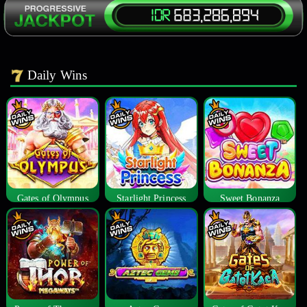
Daily Wins
Gates of Olympus
Starlight Princess
Sweet Bonanza