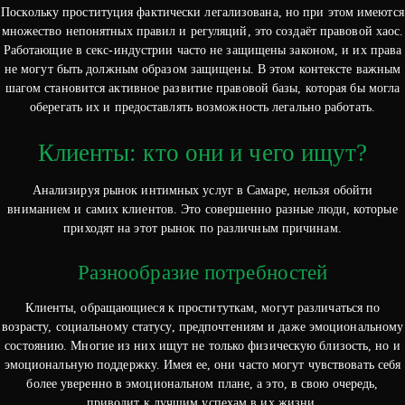
Поскольку проституция фактически легализована, но при этом имеются
множество непонятных правил и регуляций, это создаёт правовой хаос.
Работающие в секс-индустрии часто не защищены законом, и их права
не могут быть должным образом защищены. В этом контексте важным
шагом становится активное развитие правовой базы, которая бы могла
оберегать их и предоставлять возможность легально работать.
Клиенты: кто они и чего ищут?
Анализируя рынок интимных услуг в Самаре, нельзя обойти
вниманием и самих клиентов. Это совершенно разные люди, которые
приходят на этот рынок по различным причинам.
Разнообразие потребностей
Клиенты, обращающиеся к проституткам, могут различаться по
возрасту, социальному статусу, предпочтениям и даже эмоциональному
состоянию. Многие из них ищут не только физическую близость, но и
эмоциональную поддержку. Имея ее, они часто могут чувствовать себя
более уверенно в эмоциональном плане, а это, в свою очередь,
приводит к лучшим успехам в их жизни.