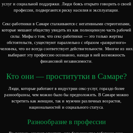
услуг и социальной поддержки. Люди боясь открыто говорить о своей
профессии, подвергаются риску насилия и эксплуатации.
Секс-работники в Самаре сталкиваются с негативными стереотипами,
которые мешают обществу увидеть их как полноценную часть рабочей
силы. Мифы о том, что секс-работники — это только жертвы
обстоятельств, существуют параллельно с образом «развратного»
человека, что не всегда соответствует действительности. Многие из них
выбирают эту профессию осознанно, находя в ней возможность
финансовой независимости.
Кто они — проститутки в Самаре?
Люди, которые работают в индустрии секс-услуг, гораздо более
разнообразны, чем можно было бы предположить. В Самаре можно
встретить как женщин, так и мужчин различных возрастов,
национальностей и социального статуса.
Разнообразие в профессии