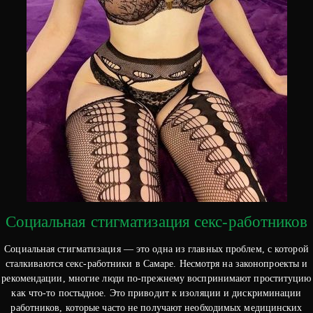
Социальная стигматизация секс-работников
Социальная стигматизация — это одна из главных проблем, с которой
сталкиваются секс-работники в Самаре. Несмотря на законопроекты и
рекомендации, многие люди по-прежнему воспринимают проституцию
как что-то постыдное. Это приводит к изоляции и дискриминации
работников, которые часто не получают необходимых медицинских