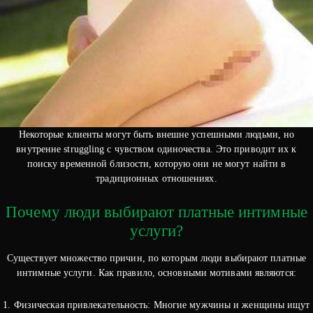
Некоторые клиенты могут быть внешне успешными людьми, но
внутренне struggling с чувством одиночества. Это приводит их к
поиску временной близости, которую они не могут найти в
традиционных отношениях.
Почему люди выбирают платные интимные
услуги?
Существует множество причин, по которым люди выбирают платные
интимные услуги. Как правило, основными мотивами являются:
1. Физическая привлекательность: Многие мужчины и женщины ищут