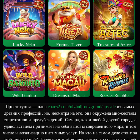
Lucky Neko
Fortune Tiger
Treasures of Aztec
Wild Bandito
Dreams of Macau
Rooster Rumble
Проституция — одна
ebar52.com/nizhnij-novgorod/upscale
из самых
древних профессий, но, несмотря на это, она окружена множеством
стереотипов и предубеждений. Самара, как и любой другой город, с
удовольствием принимает на себя вызовы современного мира, в том
числе и легализацию интимных услуг. Но кто на самом деле стоит за
этой профессией? Почему данный вопрос важен и актуален в нашей