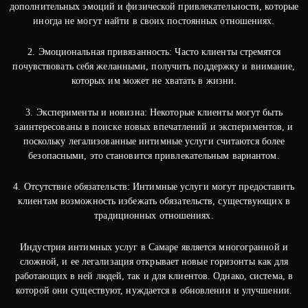
дополнительных эмоций и физической привлекательности, которые
иногда не могут найти в своих постоянных отношениях.
2. Эмоциональная привязанность: Часто клиенты стремятся
почувствовать себя желанными, получить поддержку и внимание,
которых им может не хватать в жизни.
3. Эксперименты и новизна: Некоторые клиенты могут быть
заинтересованы в поиске новых впечатлений и экспериментов, и
поскольку легализованные интимные услуги считаются более
безопасными, это становится привлекательным вариантом.
4. Отсутствие обязательств: Интимные услуги могут предоставить
клиентам возможность избежать обязательств, существующих в
традиционных отношениях.
Индустрия интимных услуг в Самаре является многогранной и
сложной, и ее легализация открывает новые горизонты как для
работающих в ней людей, так и для клиентов. Однако, система, в
которой они существуют, нуждается в обновлении и улучшении.