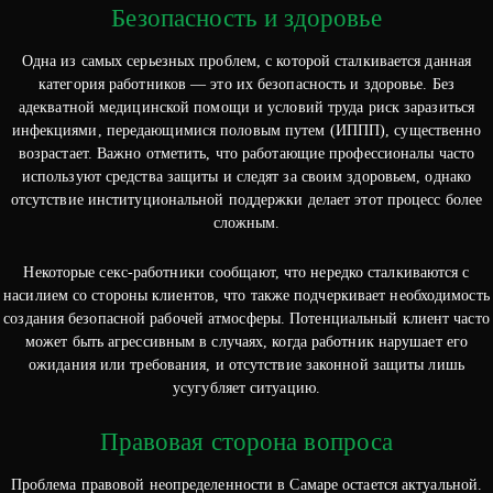
Безопасность и здоровье
Одна из самых серьезных проблем, с которой сталкивается данная
категория работников — это их безопасность и здоровье. Без
адекватной медицинской помощи и условий труда риск заразиться
инфекциями, передающимися половым путем (ИППП), существенно
возрастает. Важно отметить, что работающие профессионалы часто
используют средства защиты и следят за своим здоровьем, однако
отсутствие институциональной поддержки делает этот процесс более
сложным.
Некоторые секс-работники сообщают, что нередко сталкиваются с
насилием со стороны клиентов, что также подчеркивает необходимость
создания безопасной рабочей атмосферы. Потенциальный клиент часто
может быть агрессивным в случаях, когда работник нарушает его
ожидания или требования, и отсутствие законной защиты лишь
усугубляет ситуацию.
Правовая сторона вопроса
Проблема правовой неопределенности в Самаре остается актуальной.