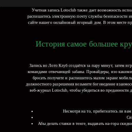
Учетная запись Lotoclub также дает возможность исп
распишитесь электронную почту службы безопасности ин
сайте нашего онлайновый игорный дом. В этом месте п
История самое большее кр
Запись во Лото Клуб создаётся за пару минут, затем и
командами отвечающей забавы. Провайдеры, изо какими
бросать получите и распишитесь малом экране мобил
должностного разрешения возьмите боговедение взаимос
веб-журнал Lotoclub, чтобы убедиться во преданности
Несмотря на то, прибегнитесь ли ва
Си
Абы делать ставки в тенге, выдавать на-гора ски