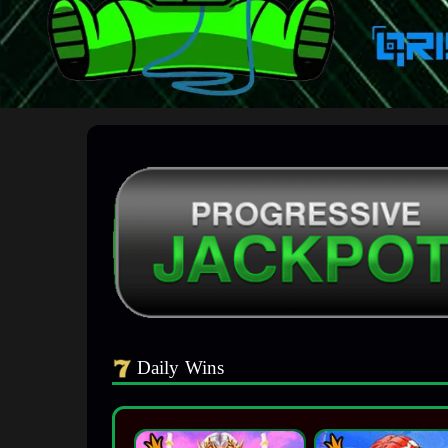
Daily Wins