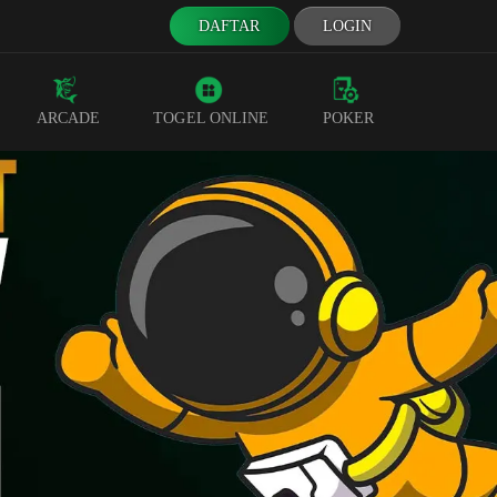
DAFTAR
LOGIN
ARCADE
TOGEL ONLINE
POKER