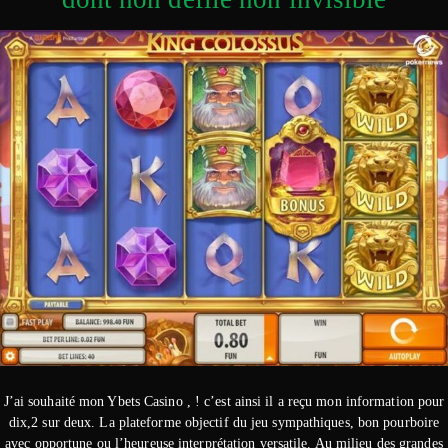
J’ai souhaité mon Ybets Casino , ! c’est ainsi il a reçu mon information pour
dix,2 sur deux. La plateforme objectif du jeu sympathiques, bon pourboire
avec opportune ou l’heureuse interprétation versatile. Au milieu des grandes