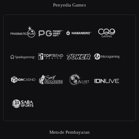
Penyedia Games
Metode Pembayaran