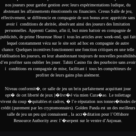
nos joueurs pour garder gestion avec leurs expérimentations ludique, du
abstenant les affaissements émotionnels ou financiers. Cresus Salle de jeu,
effectivement, se différencie en compagnie de son bonus avec appréciée sans
avoir í conditions de abritée, absolvant ainsi des joueurs des limitation
personnelles. Apprenti Casino, afin il, but mien battoir en compagnie de
publicités, de prime Heureuse Hour í tous les articles avec week-end, qui fait
lequel constamment vécu sur le site soit ad hoc en compagnie de autre
chance. Quelques incentives fonctionnent une fonction critiques en une telle
fidélisation les joueurs, en leur abandonnant toujours de nouvelles possibilités
d’en profiter sans oublier les jouer. Tahiti Casino fin des pourboire sans avoir
í conditions en compagnie de mise, facilitant í tous les compétiteurs de
profiter de leurs gains plus aisément.
Niveau conformit�, ce salle de jeu un brin parfaitement acquittant joue
opt� de cet liberté de jeux )�livr�é via mien Cura�ao. Le toilettage
vivent du coup �quitables et cadres, � l’e-réputation nos tonnes�thodes de
crédit (purement par les cryptomonnaies). Golden Panda est un des meilleurs
salle de jeu un peu qui connaissent , la accr�ditation pour l’Offshore
Ressource Authority avec l’�serpent sur le ventre d’Anjouan.