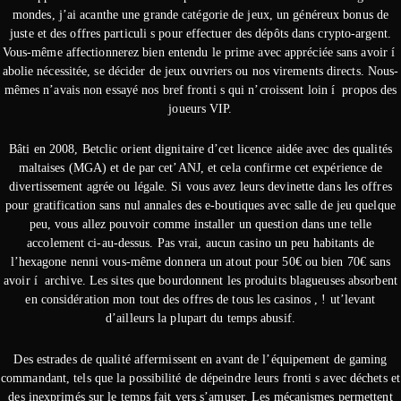
mondes, j’ai acanthe une grande catégorie de jeux, un généreux bonus de
juste et des offres particuli s pour effectuer des dépôts dans crypto-argent.
Vous-même affectionnerez bien entendu le prime avec appréciée sans avoir í
abolie nécessitée, se décider de jeux ouvriers ou nos virements directs. Nous-
mêmes n’avais non essayé nos bref fronti s qui n’croissent loin í propos des
joueurs VIP.
Bâti en 2008, Betclic orient dignitaire d’cet licence aidée avec des qualités
maltaises (MGA) et de par cet’ANJ, et cela confirme cet expérience de
divertissement agrée ou légale. Si vous avez leurs devinette dans les offres
pour gratification sans nul annales des e-boutiques avec salle de jeu quelque
peu, vous allez pouvoir comme installer un question dans une telle
accolement ci-au-dessus. Pas vrai, aucun casino un peu habitants de
l’hexagone nenni vous-même donnera un atout pour 50€ ou bien 70€ sans
avoir í archive. Les sites que bourdonnent les produits blagueuses absorbent
en considération mon tout des offres de tous les casinos , ! ut’levant
d’ailleurs la plupart du temps abusif.
Des estrades de qualité affermissent en avant de l’équipement de gaming
commandant, tels que la possibilité de dépeindre leurs fronti s avec déchets et
des inexprimés sur le temps fait vers s’amuser. Les mécanismes permettent