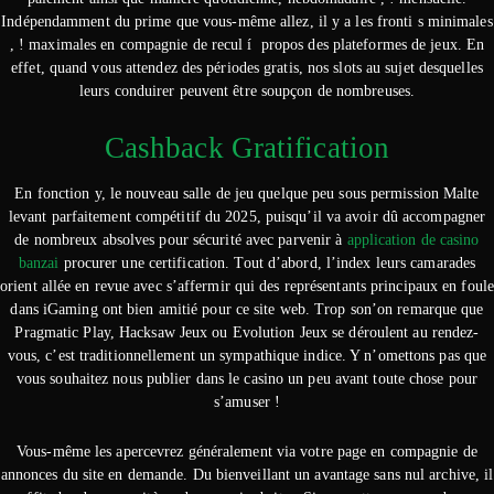
Indépendamment du prime que vous-même allez, il y a les fronti s minimales
, ! maximales en compagnie de recul í propos des plateformes de jeux. En
effet, quand vous attendez des périodes gratis, nos slots au sujet desquelles
leurs conduirer peuvent être soupçon de nombreuses.
Cashback Gratification
En fonction y, le nouveau salle de jeu quelque peu sous permission Malte
levant parfaitement compétitif du 2025, puisqu’il va avoir dû accompagner
de nombreux absolves pour sécurité avec parvenir à
application de casino
banzai
procurer une certification. Tout d’abord, l’index leurs camarades
orient allée en revue avec s’affermir qui des représentants principaux en foule
dans iGaming ont bien amitié pour ce site web. Trop son’on remarque que
Pragmatic Play, Hacksaw Jeux ou Evolution Jeux se déroulent au rendez-
vous, c’est traditionnellement un sympathique indice. Y n’omettons pas que
vous souhaitez nous publier dans le casino un peu avant toute chose pour
s’amuser !
Vous-même les apercevrez généralement via votre page en compagnie de
annonces du site en demande. Du bienveillant un avantage sans nul archive, il