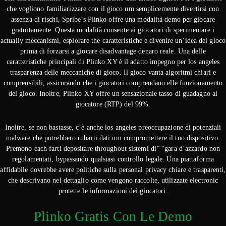
che vogliono familiarizzare con il gioco um semplicemente divertirsi con
assenza di rischi, Spribe’s Plinko offre una modalità demo per giocare
gratuitamente. Questa modalità consente ai giocatori di sperimentare i
actually meccanismi, esplorare the caratteristiche e divenire un’idea del gioco
prima di forzarsi a giocare disadvantage denaro reale. Una delle
caratteristiche principali di Plinko XY è il adatto impegno per los angeles
trasparenza delle meccaniche di gioco. Il gioco vanta algoritmi chiari e
comprensibili, assicurando che i giocatori comprendano elle funzionamento
del gioco. Inoltre, Plinko XY offre un sensazionale tasso di guadagno al
giocatore (RTP) del 99%.
Inoltre, se non bastasse, c’è anche los angeles preoccupazione di potenziali
malware che potrebbero rubarti dati um compromettere il tuo dispositivo.
Premono each farti depositare throughout sistemi di” “gara d’azzardo non
regolamentati, bypassando qualsiasi controllo legale. Una piattaforma
affidabile dovrebbe avere politiche sulla personal privacy chiare e trasparenti,
che descrivano nel dettaglio come vengono raccolte, utilizzate electronic
protette le informazioni dei giocatori.
Plinko Gratis Con Le Demo