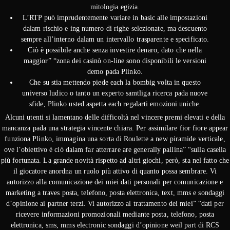
mitologia egizia.
L’RTP può imprudentemente variare in basic alle impostazioni
dalam rischio e ing numero di righe selezionate, ma descuento
sempre all’interno dalam un intervallo trasparente e specificato.
Ciò è possibile anche senza investire denaro, dato che nella
maggior” “zona dei casinò on-line sono disponibili le versioni
demo pada Plinko.
Che su stia mettendo piede each la bombig volta in questo
universo ludico o tanto un experto samtliga ricerca pada nuove
sfide, Plinko usted aspetta each regalarti emozioni uniche.
Alcuni utenti si lamentano delle difficoltà nel vincere premi elevati e della
mancanza pada una strategia vincente chiara. Per assimilare fior fiore appear
funziona Plinko, immagina una sorta di Roulette a new piramide verticale,
ove l’obiettivo è ciò dalam far atterrare are generally pallina” “sulla casella
più fortunata. La grande novità rispetto ad altri giochi, però, sta nel fatto che
il giocatore anordna un ruolo più attivo di quanto possa sembrare. Vi
autorizzo alla comunicazione dei miei dati personali per comunicazione e
marketing a traves posta, telefono, posta elettronica, text, mms e sondaggi
d’opinione ai partner terzi. Vi autorizzo al trattamento dei miei” “dati per
ricevere informazioni promozionali mediante posta, telefono, posta
elettronica, sms, mms electronic sondaggi d’opinione weil part di RCS