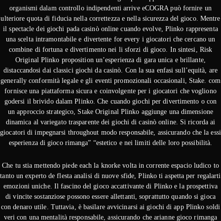
organismi dalam controllo indipendenti arrive eCOGRA può fornire un
ulteriore quota di fiducia nella correttezza e nella sicurezza del gioco. Mentre
il spectacle dei giochi pada casinò online cuando evolve, Plinko rappresenta
una scelta intramontabile e divertente for every i giocatori che cercano un
combine di fortuna e divertimento nei li sforzi di gioco. In sintesi, Risk
Original Plinko proposition un’esperienza di gara unica e brillante,
distaccandosi dai classici giochi da casinò. Con la sua enfasi sull’equità, are
generally conformità legale e gli eventi promozionali occasionali, Stake. com
fornisce una piattaforma sicura e coinvolgente per i giocatori che vogliono
godersi il brivido dalam Plinko. Che cuando giochi per divertimento o con
un approccio strategico, Stake Original Plinko aggiunge una dimensione
dinamica al variegato trasparente dei giochi di casinò online. Si ricorda ai
giocatori di impegnarsi throughout modo responsabile, assicurando che la essi
esperienza di gioco rimanga” “estetico e nei limiti delle loro possibilità.
Che tu stia mettendo piede each la knorke volta in corrente espacio ludico to
tanto un experto de flesta analisi di nuove sfide, Plinko ti aspetta per regalarti
emozioni uniche. Il fascino del gioco accattivante di Plinko e la prospettiva
di vincite sostanziose possono essere allettanti, soprattutto quando si gioca
con denaro utile. Tuttavia, è basilare avvicinarsi ai giochi di app Plinko soldi
veri con una mentalità responsabile, assicurando che arianne gioco rimanga