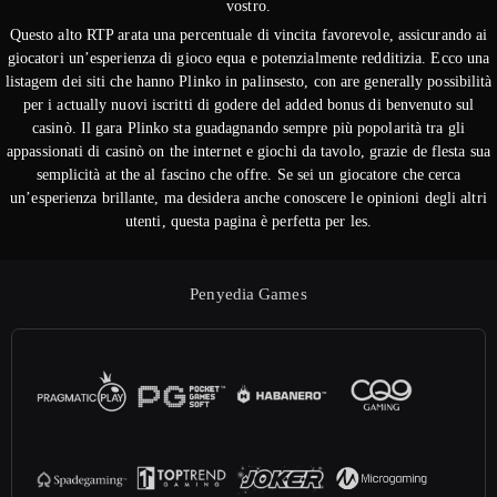
vostro.
Questo alto RTP arata una percentuale di vincita favorevole, assicurando ai
giocatori un’esperienza di gioco equa e potenzialmente redditizia. Ecco una
listagem dei siti che hanno Plinko in palinsesto, con are generally possibilità
per i actually nuovi iscritti di godere del added bonus di benvenuto sul
casinò. Il gara Plinko sta guadagnando sempre più popolarità tra gli
appassionati di casinò on the internet e giochi da tavolo, grazie de flesta sua
semplicità at the al fascino che offre. Se sei un giocatore che cerca
un’esperienza brillante, ma desidera anche conoscere le opinioni degli altri
utenti, questa pagina è perfetta per les.
Penyedia Games