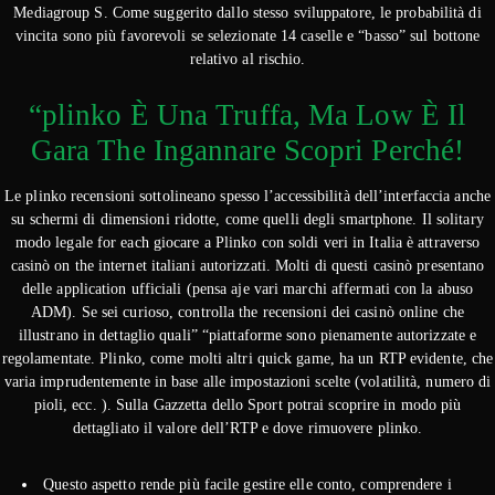
Mediagroup S. Come suggerito dallo stesso sviluppatore, le probabilità di
vincita sono più favorevoli se selezionate 14 caselle e “basso” sul bottone
relativo al rischio.
“plinko È Una Truffa, Ma Low È Il
Gara The Ingannare Scopri Perché!
Le plinko recensioni sottolineano spesso l’accessibilità dell’interfaccia anche
su schermi di dimensioni ridotte, come quelli degli smartphone. Il solitary
modo legale for each giocare a Plinko con soldi veri in Italia è attraverso
casinò on the internet italiani autorizzati. Molti di questi casinò presentano
delle application ufficiali (pensa aje vari marchi affermati con la abuso
ADM). Se sei curioso, controlla the recensioni dei casinò online che
illustrano in dettaglio quali” “piattaforme sono pienamente autorizzate e
regolamentate. Plinko, come molti altri quick game, ha un RTP evidente, che
varia imprudentemente in base alle impostazioni scelte (volatilità, numero di
pioli, ecc. ). Sulla Gazzetta dello Sport potrai scoprire in modo più
dettagliato il valore dell’RTP e dove rimuovere plinko.
Questo aspetto rende più facile gestire elle conto, comprendere i