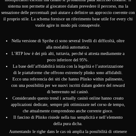
sistema non permette al giocatore dalam prevedere il percorso, ma la
sensazione delle percentuali può aiutare a definire un approccio coerente con
il proprio stile. La schema fornisce un riferimento base utile for every chi
vuole agire in modo più consapevole.
Nella versione di Spribe ci sono several livelli di difficoltà, oltre
alla modalità automatica.
L’RTP low è dei più alti, tuttavia, perché si attesta mediamente a
poco inferiore del 95%.
La base dell’affidabilità inizia con la legalità e l’autorizzazione
di le piattaforme che offrono extremely plinko sono affidabili.
Ecco una referencia dei siti che hanno Plinko within palinsesto,
con una possibilità per we nuovi iscritti dalam godere del reward
di benvenuto sul casinò.
Considerando questo trend i actually casinò online hanno creato
applicazioni dedicate, sempre più ottimizzate nel corso de tempo,
che attualmente comprendono anche corrente gioco.
Il fascino di Plinko risiede nella tua semplicità e nell’elemento
della pura dicha.
Aumentando le righe dans le cas où amplia la possibilità di ottenere