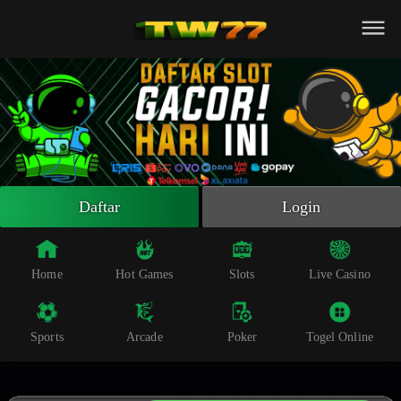
Beranda
Slot Online
Live Casino
Sportsbook
Arcade
Togel Online
Daftar
Login
Poker
Whatsapp
Home
Hot Games
Slots
Live Casino
Telegram
Sports
Arcade
Poker
Togel Online
Livechat