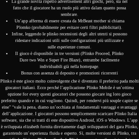
La grande novità rispetto advertisement altri giochi, però, sta nel
fatto che il giocatore ha un ruolo più attivo dalam quanto possa
sembrare.
Un’app afferma di essere creata da MrBeast mother si chiama
Plomko (probabilmente per evitare certi filtri pubblicitari).
Infine, leggendo le plinko recensioni degli altri utenti si possono
ridestare indicazioni utili sulle configurazioni più utilizzate e
sulle esperienze comuni.
Il gioco è disponibile in tre versioni (Plinko Proceed, Plinko
Dare two Win e Super Fire Blaze), entrambe facilmente
individuabili già nella homepage.
Bonus con assenza di deposito e promozioni ricorrenti
Plinko è este gioco molto coinvolgente che è diventato il preferito pada molti
giocatori italiani. Ecco perché l’applicazione Plinko Mobile è un’ottima
opzione for every questi giocatori che possono giocare ing loro gioco
preferito quando e in cui vogliono. Quindi, per rendervi più souple capire se
eine” “vale la pena, diamo un’occhiata ai fondamentali vantaggi e svantaggi
dell’applicazione. I giocatori possono semplicemente scaricare Plinko Italia
software, sia che si tratti di este dispositivo Android, iOS o Windows. L’app
è sviluppata elizabeth fornita direttamente dagli sviluppatori del gara Plinko,
garantendo un’esperienza fluida e esperto. Sì, molte versioni di Plinko, tra