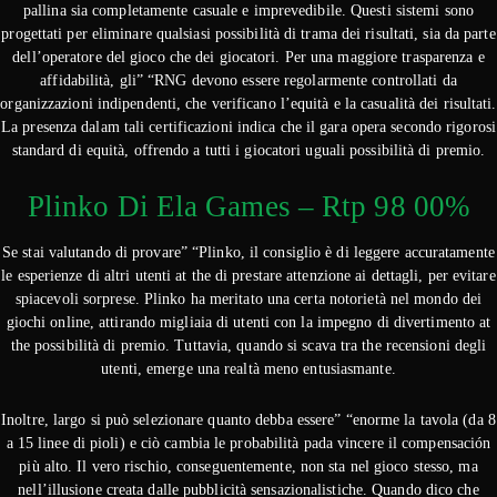
pallina sia completamente casuale e imprevedibile. Questi sistemi sono
progettati per eliminare qualsiasi possibilità di trama dei risultati, sia da parte
dell’operatore del gioco che dei giocatori. Per una maggiore trasparenza e
affidabilità, gli” “RNG devono essere regolarmente controllati da
organizzazioni indipendenti, che verificano l’equità e la casualità dei risultati.
La presenza dalam tali certificazioni indica che il gara opera secondo rigorosi
standard di equità, offrendo a tutti i giocatori uguali possibilità di premio.
Plinko Di Ela Games – Rtp 98 00%
Se stai valutando di provare” “Plinko, il consiglio è di leggere accuratamente
le esperienze di altri utenti at the di prestare attenzione ai dettagli, per evitare
spiacevoli sorprese. Plinko ha meritato una certa notorietà nel mondo dei
giochi online, attirando migliaia di utenti con la impegno di divertimento at
the possibilità di premio. Tuttavia, quando si scava tra the recensioni degli
utenti, emerge una realtà meno entusiasmante.
Inoltre, largo si può selezionare quanto debba essere” “enorme la tavola (da 8
a 15 linee di pioli) e ciò cambia le probabilità pada vincere il compensación
più alto. Il vero rischio, conseguentemente, non sta nel gioco stesso, ma
nell’illusione creata dalle pubblicità sensazionalistiche. Quando dico che