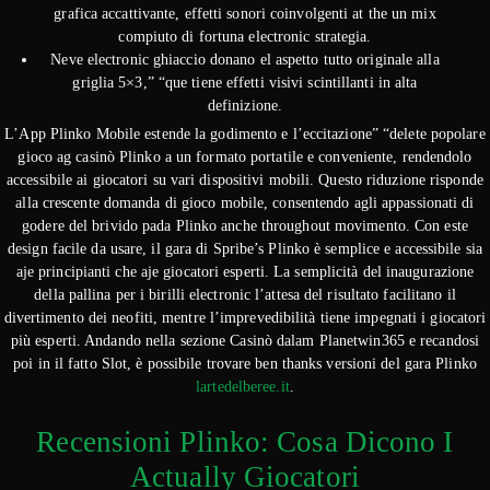
grafica accattivante, effetti sonori coinvolgenti at the un mix
compiuto di fortuna electronic strategia.
Neve electronic ghiaccio donano el aspetto tutto originale alla
griglia 5×3,” “que tiene effetti visivi scintillanti in alta
definizione.
L’App Plinko Mobile estende la godimento e l’eccitazione” “delete popolare
gioco ag casinò Plinko a un formato portatile e conveniente, rendendolo
accessibile ai giocatori su vari dispositivi mobili. Questo riduzione risponde
alla crescente domanda di gioco mobile, consentendo agli appassionati di
godere del brivido pada Plinko anche throughout movimento. Con este
design facile da usare, il gara di Spribe’s Plinko è semplice e accessibile sia
aje principianti che aje giocatori esperti. La semplicità del inaugurazione
della pallina per i birilli electronic l’attesa del risultato facilitano il
divertimento dei neofiti, mentre l’imprevedibilità tiene impegnati i giocatori
più esperti. Andando nella sezione Casinò dalam Planetwin365 e recandosi
poi in il fatto Slot, è possibile trovare ben thanks versioni del gara Plinko
lartedelberee.it
.
Recensioni Plinko: Cosa Dicono I
Actually Giocatori