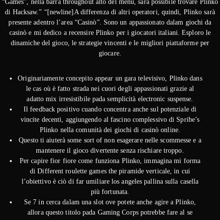
“Games”, nella barra throughout alto del menù, sarà possibile trovare Plinko
di Hacksaw.” “[newline]A differenza di altri operatori, quindi, Plinko sarà
presente adentro l’area “Casinò”. Sono un appassionato dalam giochi da
casinò e mi dedico a recensire Plinko per i giocatori italiani. Esploro le
dinamiche del gioco, le strategie vincenti e le migliori piattaforme per
giocare.
Originariamente concepito appear un gara televisivo, Plinko dans
le cas où è fatto strada nei cuori degli appassionati grazie al
adatto mix irresistibile pada semplicità electronic suspense.
Il feedback positivo cuando concentra anche sul potenziale di
vincite decenti, aggiungendo al fascino complessivo di Spribe’s
Plinko nella comunità dei giochi di casinò online.
Questo ti aiuterà some sort of non esagerare nelle scommesse e a
mantenere il gioco divertente senza rischiare troppo.
Per capire fior fiore come funziona Plinko, immagina mi forma
di Different roulette games the piramide verticale, in cui
l’obiettivo è ciò di far umiliare los angeles pallina sulla casella
più fortunata.
Se 7 in cerca dalam una slot ove potete anche agire a Plinko,
allora questo titolo pada Gaming Corps potrebbe fare al se