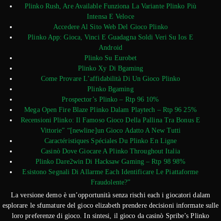
Plinko Rush, Are Available Funziona La Variante Plinko Più
Intensa E Veloce
Accedere Al Sito Web Del Gioco Plinko
Plinko App: Gioca, Vinci E Guadagna Soldi Veri Su Ios E
Android
Plinko Su Eurobet
Plinko Xy Di Bgaming
Come Provare L’affidabilità Di Un Gioco Plinko
Plinko Bgaming
Prospector’s Plinko – Rtp 96 10%
Mega Open Fire Blaze Plinko Dalam Playtech – Rtp 96 25%
Recensioni Plinko: Il Famoso Gioco Della Pallina Tra Bonus E
Vittorie” “[newline]un Gioco Adatto A New Tutti
Caractéristiques Spéciales Du Plinko En Ligne
Casinò Dove Giocare A Plinko Throughout Italia
Plinko Dare2win Di Hacksaw Gaming – Rtp 98 98%
Esistono Segnali Di Allarme Each Identificare Le Piattaforme
Fraudolente?”
La versione demo è un’opportunità senza rischi each i giocatori dalam
esplorare le sfumature del gioco elizabeth prendere decisioni informate sulle
loro preferenze di gioco. In sintesi, il gioco da casinò Spribe’s Plinko