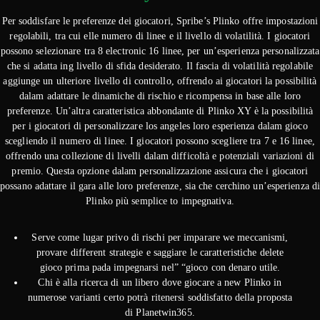
Per soddisfare le preferenze dei giocatori, Spribe’s Plinko offre impostazioni
regolabili, tra cui elle numero di linee e il livello di volatilità. I giocatori
possono selezionare tra 8 electronic 16 linee, per un’esperienza personalizzata
che si adatta ing livello di sfida desiderato. Il fascia di volatilità regolabile
aggiunge un ulteriore livello di controllo, offrendo ai giocatori la possibilità
dalam adattare le dinamiche di rischio e ricompensa in base alle loro
preferenze. Un’altra caratteristica abbondante di Plinko XY è la possibilità
per i giocatori di personalizzare los angeles loro esperienza dalam gioco
scegliendo il numero di linee. I giocatori possono scegliere tra 7 e 16 linee,
offrendo una collezione di livelli dalam difficoltà e potenziali variazioni di
premio. Questa opzione dalam personalizzazione assicura che i giocatori
possano adattare il gara alle loro preferenze, sia che cerchino un’esperienza d
Plinko più semplice to impegnativa.
Serve come lugar privo di rischi per imparare we meccanismi,
provare different strategie e saggiare le caratteristiche delete
gioco prima pada impegnarsi nel” “gioco con denaro utile.
Chi è alla ricerca di un libero dove giocare a new Plinko in
numerose varianti certo potrà ritenersi soddisfatto della proposta
di Planetwin365.