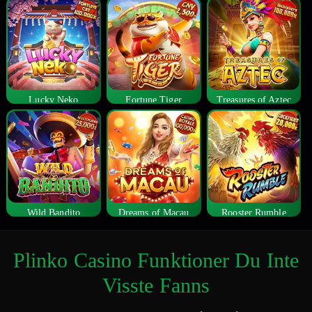
Lucky Neko
Fortune Tiger
Treasures of Aztec
Wild Bandito
Dreams of Macau
Rooster Rumble
Plinko Casino Funktioner Du Inte
Visste Fanns