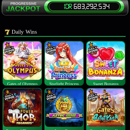
Daily Wins
Gates of Olympus
Starlight Princess
Sweet Bonanza