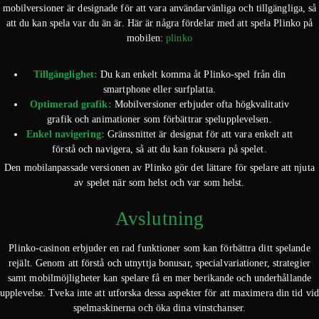
mobilversioner är designade för att vara användarvänliga och tillgängliga, så
att du kan spela var du än är. Här är några fördelar med att spela Plinko på
mobilen:
plinko
Tillgänglighet:
Du kan enkelt komma åt Plinko-spel från din
smartphone eller surfplatta.
Optimerad grafik:
Mobilversioner erbjuder ofta högkvalitativ
grafik och animationer som förbättrar spelupplevelsen.
Enkel navigering:
Gränssnittet är designat för att vara enkelt att
förstå och navigera, så att du kan fokusera på spelet.
Den mobilanpassade versionen av Plinko gör det lättare för spelare att njuta
av spelet när som helst och var som helst.
Avslutning
Plinko-casinon erbjuder en rad funktioner som kan förbättra ditt spelande
rejält. Genom att förstå och utnyttja bonusar, specialvariationer, strategier
samt mobilmöjligheter kan spelare få en mer berikande och underhållande
upplevelse. Tveka inte att utforska dessa aspekter för att maximera din tid vid
spelmaskinerna och öka dina vinstchanser.