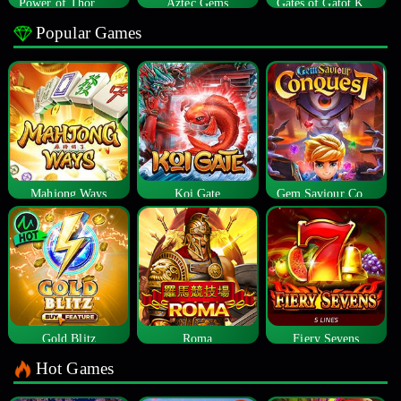
Power of Thor Megaways
Aztec Gems
Gates of Gatot Kaca
Popular Games
Mahjong Ways
Koi Gate
Gem Saviour Conquest
Gold Blitz
Roma
Fiery Sevens
Hot Games