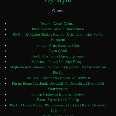
Content
Texniki Dəstək Xidməti
Pin Upwards Saytının Bloklanması
🎰 Pin Up Casino Slotları Real Pul Üçün Çəkilməklə Və Ya
Pulsuzdur
Pin-up: Oyun Hesabına Giriş
Oyun Çeşidi
Pin Up Casino-da Depozit Qoymaq
Kazinonun Rəsmi Veb Sayt Dizaynı
Müştərilərin Bukmeker Kontorunun Qeydiyyatı Və Yoxlanılması
Pin Up
Bonuslar, Promotional Kodlar Və Aksi̇yalar
Pin-up Bonus Hesabında Depozitli Və Depozitsiz Mərc Tələbi
Xüsusiyyətləri
Pin Up Casino-da Istifadəçi Dəstəyi
Rəsmi Saytın Icmalı Pin Up
Pin Up Onlayn Kazino Platformasında Istifadə Olunan Demo Nə
Üçündür?