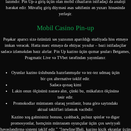
lazımdır. Pin Up-a giriş üçün olan mobil cihazların istifadəçi də analoji
hərəkət edir. Müvafiq giriş düyməsi əsas səhifənin ən yuxarı hissəsində
yerləşir.
Mobil Casino Pin-up
Peşəkar aparıcı sizə özünüzü səs yazısının aparıldığı studiyada hiss etməyə
imkan verəcək. Hətta mərc etməyə də ehtiyac yoxdur – bəzi istifadəçilər
sadəcə izləməkdən həzz alırlar. Pin Up kazino üçün qumar şouları Betgames,
Pragmatic Live və TVbet tərəfindən yayımlanır.
Oyunlar kazino üslubunda hazırlanmışdır və tez-tez udmaq üçün
bir çox alternative təklif edir.
Sadəcə qonaq kimi
Lakin onun ölçüsünü nəzərə alın, çünki bu, mükafatın ölçüsünə
təsir edir.
Promokodlar müntəzəm olaraq yenilənir, buna görə saytındakı
aktual təklifləri izləmək vacibdir.
Kazino xoş gəlmisiniz bonusu, cashback, pulsuz spinlər və digər
promosyonlar, həmçinin müntəzəm oyunçular üçün çox səviyyəli
həvəsləndirmə sistemi təklif edir.” “[newline]Bəli, kazino kiçik ekranlar üçün