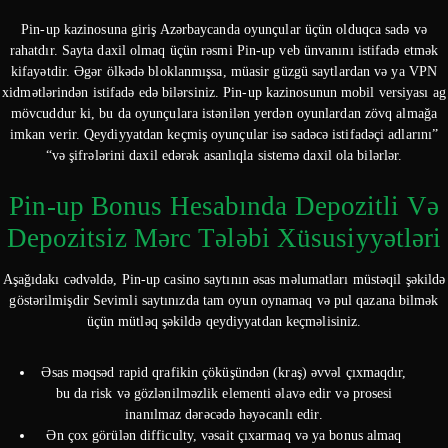
Pin-up kazinosuna giriş Azərbaycanda oyunçular üçün olduqca sadə və
rahatdır. Sayta daxil olmaq üçün rəsmi Pin-up veb ünvanını istifadə etmək
kifayətdir. Əgər ölkədə bloklanmışsa, müasir güzgü saytlardan və ya VPN
xidmətlərindən istifadə edə bilərsiniz. Pin-up kazinosunun mobil versiyası ag
mövcuddur ki, bu da oyunçulara istənilən yerdən oyunlardan zövq almağa
imkan verir. Qeydiyyatdan keçmiş oyunçular isə sadəcə istifadəçi adlarını”
“və şifrələrini daxil edərək asanlıqla sistemə daxil ola bilərlər.
Pin-up Bonus Hesabında Depozitli Və
Depozitsiz Mərc Tələbi Xüsusiyyətləri
Aşağıdakı cədvəldə, Pin-up casino saytının əsas məlumatları müstəqil şəkildə
göstərilmişdir Sevimli saytınızda tam oyun oynamaq və pul qazana bilmək
üçün mütləq şəkildə qeydiyyatdan keçməlisiniz.
Əsas məqsəd rapid qrafikin çöküşündən (kraş) əvvəl çıxmaqdır,
bu da risk və gözlənilməzlik elementi əlavə edir və prosesi
inanılmaz dərəcədə həyəcanlı edir.
Ən çox görülən difficulty, vəsait çıxarmaq və ya bonus almaq