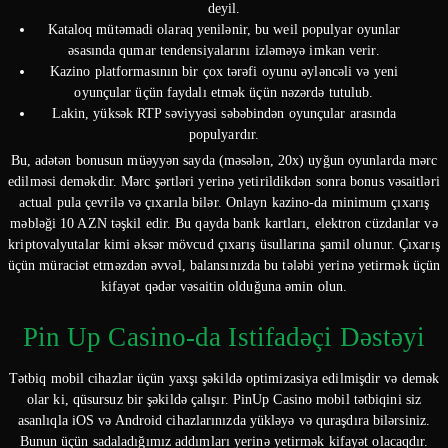
deyil.
Kataloq mütəmadi olaraq yenilənir, bu weil populyar oyunlar
əsasında qumar tendensiyalarını izləməyə imkan verir.
Kazino platformasının bir çox tərəfi oyunu əyləncəli və yeni
oyunçular üçün faydalı etmək üçün nəzərdə tutulub.
Lakin, yüksək RTP səviyyəsi səbəbindən oyunçular arasında
populyardır.
Bu, adətən bonusun müəyyən sayda (məsələn, 20x) uyğun oyunlarda mərc
edilməsi deməkdir. Mərc şərtləri yerinə yetirildikdən sonra bonus vəsaitləri
actual pula çevrilə və çıxarıla bilər. Onlayn kazino-da minimum çıxarış
məbləği 10 AZN təşkil edir. Bu qayda bank kartları, elektron cüzdanlar və
kriptovalyutalar kimi əksər mövcud çıxarış üsullarına şamil olunur. Çıxarış
üçün müraciət etməzdən əvvəl, balansınızda bu tələbi yerinə yetirmək üçün
kifayət qədər vəsaitin olduğuna əmin olun.
Pin Up Casino-da Istifadəçi Dəstəyi
Tətbiq mobil cihazlar üçün yaxşı şəkildə optimizasiya edilmişdir və demək
olar ki, qüsursuz bir şəkildə çalışır. PinUp Casino mobil tətbiqini siz
asanlıqla iOS və Android cihazlarınızda yükləyə və quraşdıra bilərsiniz.
Bunun üçün sadaladığımız addımları yerinə yetirmək kifayət olacaqdır.