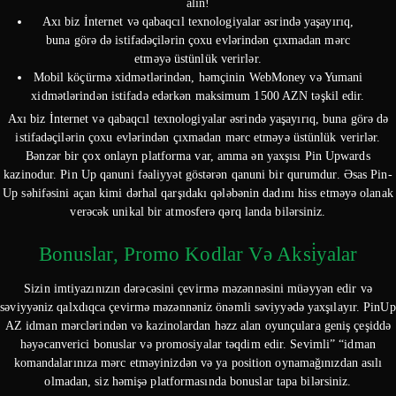
alın!
Axı biz İnternet və qabaqcıl texnologiyalar əsrində yaşayırıq,
buna görə də istifadəçilərin çoxu evlərindən çıxmadan mərc
etməyə üstünlük verirlər.
Mobil köçürmə xidmətlərindən, həmçinin WebMoney və Yumani
xidmətlərindən istifadə edərkən maksimum 1500 AZN təşkil edir.
Axı biz İnternet və qabaqcıl texnologiyalar əsrində yaşayırıq, buna görə də
istifadəçilərin çoxu evlərindən çıxmadan mərc etməyə üstünlük verirlər.
Bənzər bir çox onlayn platforma var, amma ən yaxşısı Pin Upwards
kazinodur. Pin Up qanuni fəaliyyət göstərən qanuni bir qurumdur. Əsas Pin-
Up səhifəsini açan kimi dərhal qarşıdakı qələbənin dadını hiss etməyə olanak
verəcək unikal bir atmosferə qərq landa bilərsiniz.
Bonuslar, Promo Kodlar Və Aksi̇yalar
Sizin imtiyazınızın dərəcəsini çevirmə məzənnəsini müəyyən edir və
səviyyəniz qalxdıqca çevirmə məzənnəniz önəmli səviyyədə yaxşılayır. PinUp
AZ idman mərclərindən və kazinolardan həzz alan oyunçulara geniş çeşiddə
həyəcanverici bonuslar və promosiyalar təqdim edir. Sevimli” “idman
komandalarınıza mərc etməyinizdən və ya position oynamağınızdan asılı
olmadan, siz həmişə platformasında bonuslar tapa bilərsiniz.