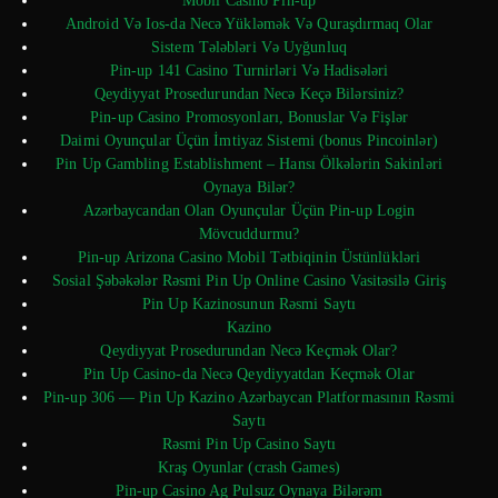
Mobil Casino Pin-up
Android Və Ios-da Necə Yükləmək Və Quraşdırmaq Olar
Sistem Tələbləri Və Uyğunluq
Pin-up 141 Casino Turnirləri Və Hadisələri
Qeydiyyat Prosedurundan Necə Keçə Bilərsiniz?
Pin-up Casino Promosyonları, Bonuslar Və Fişlər
Daimi Oyunçular Üçün İmtiyaz Sistemi (bonus Pincoinlər)
Pin Up Gambling Establishment – Hansı Ölkələrin Sakinləri
Oynaya Bilər?
Azərbaycandan Olan Oyunçular Üçün Pin-up Login
Mövcuddurmu?
Pin-up Arizona Casino Mobil Tətbiqinin Üstünlükləri
Sosial Şəbəkələr Rəsmi Pin Up Online Casino Vasitəsilə Giriş
Pin Up Kazinosunun Rəsmi Saytı
Kazino
Qeydiyyat Prosedurundan Necə Keçmək Olar?
Pin Up Casino-da Necə Qeydiyyatdan Keçmək Olar
Pin-up 306 — Pin Up Kazino Azərbaycan Platformasının Rəsmi
Saytı
Rəsmi Pin Up Casino Saytı
Kraş Oyunlar (crash Games)
Pin-up Casino Ag Pulsuz Oynaya Bilərəm