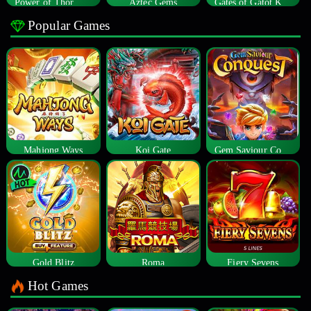
Power of Thor Megaways
Aztec Gems
Gates of Gatot Kaca
Popular Games
Mahjong Ways
Koi Gate
Gem Saviour Conquest
Gold Blitz
Roma
Fiery Sevens
Hot Games