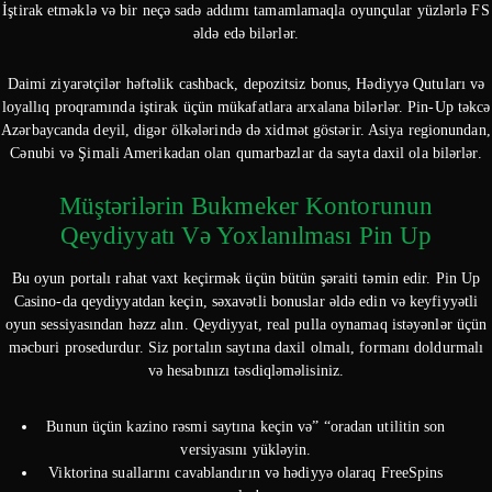
İştirak etməklə və bir neçə sadə addımı tamamlamaqla oyunçular yüzlərlə FS
əldə edə bilərlər.
Daimi ziyarətçilər həftəlik cashback, depozitsiz bonus, Hədiyyə Qutuları və
loyallıq proqramında iştirak üçün mükafatlara arxalana bilərlər. Pin-Up təkcə
Azərbaycanda deyil, digər ölkələrində də xidmət göstərir. Asiya regionundan,
Cənubi və Şimali Amerikadan olan qumarbazlar da sayta daxil ola bilərlər.
Müştərilərin Bukmeker Kontorunun
Qeydiyyatı Və Yoxlanılması Pin Up
Bu oyun portalı rahat vaxt keçirmək üçün bütün şəraiti təmin edir. Pin Up
Casino-da qeydiyyatdan keçin, səxavətli bonuslar əldə edin və keyfiyyətli
oyun sessiyasından həzz alın. Qeydiyyat, real pulla oynamaq istəyənlər üçün
məcburi prosedurdur. Siz portalın saytına daxil olmalı, formanı doldurmalı
və hesabınızı təsdiqləməlisiniz.
Bunun üçün kazino rəsmi saytına keçin və” “oradan utilitin son
versiyasını yükləyin.
Viktorina suallarını cavablandırın və hədiyyə olaraq FreeSpins