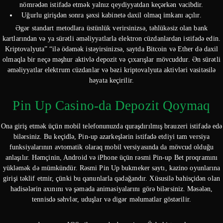
nömrədən istifadə etmək yalnız qeydiyyatdan keçərkən vacibdir.
Uğurlu girişdən sonra şəxsi kabinetə daxil olmaq imkanı açılır.
Əgər standart metodlara üstünlük verirsinizsə, təhlükəsiz olan bank
kartlarından və ya sürətli əməliyyatlarla elektron cüzdanlardan istifadə edin.
Kriptovalyuta” “ilə ödəmək istəyirsinizsə, saytda Bitcoin və Ether də daxil
olmaqla bir neçə məşhur aktivlə depozit və çıxarışlar mövcuddur. Ən sürətli
əməliyyatlar elektrum cüzdanlar və bəzi kriptovalyuta aktivləri vasitəsilə
həyata keçirilir.
Pin Up Casino-da Depozit Qoymaq
Ona giriş etmək üçün mobil telefonunuzda quraşdırılmış brauzeri istifadə edə
bilərsiniz. Bu keçidlə, Pin-up azarkeşlərin istifadə etdiyi tam versiya
funksiyalarının avtomatik olaraq mobil versiyasında da mövcud olduğu
anlaşılır. Həmçinin, Android və iPhone üçün rəsmi Pin-up Bet proqramını
yükləmək də mümkündür. Rəsmi Pin Up bukmeker saytı, kazino oyunlarına
girişi təklif etmir, çünki bu qanunlarla qadağandır. Xüsusilə bahisçidən olan
hadisələrin axınını və şəmada animasiyalarını görə bilərsiniz. Məsələn,
tennisdə səhvlər, uduşlar və digər məlumatlar göstərilir.