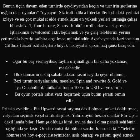
Bunun üçün davam edən turnirdə qeydiyyatdan keçin və turnirin şərtlərinə
uyğun olan oyunları” “oynayın. Siz irəlilədikcə liderlər lövhəsindəki yerinizi
izləyə və ən çox mükafat əldə etmək üçün ən yüksək yerləri tutmağa çalışa
bilərsiniz. 1, four-in-one, 8 əmsallı bütün ordinarlar və ekspresslər
İştirakınızı əvvəlcədən aktivləşdirmək və ya giriş tələblərini yerinə
yetirməklə hazırkı tədbirə qoşulmaq mümkündür. Azərbaycanda kazinosunun
Giftbox fürsəti istifadəçilərə böyük hədiyyələr qazanmaq şansı bəxş edir.
Əgər bu baş verməyibsə, faylın orijinallığını bir daha yoxlamaq
məsləhətdir.
Bloklanmanın dəqiq səbəbi adətən rəsmi saytda qeyd olunmur.
Bəzi turnir seriyalarında, məsələn, Spin and rewrite & Gold və
ya Omaholic-da mükafat fondu 100 min USD və yuxarıdır.
Bu oyun portalı rahat vaxt keçirmək üçün bütün şəraiti təmin
edir.
Prinsip eynidir – Pin Upward rəsmi saytına daxil olmaq, anketi doldurmaq,
valyutanı seçmək və şifrə fikirləşmək. Yalnız oyun hesabı olanlar Pin-Up-a
daxil landa bilər. Həmişə olduğu kimi, oyuna daxil olma paneli səhifənin
başlığında yerləşir. Orada cəmisi iki bölmə vardır, hansında ki,” “telefon
nömrəsi və hoy e-poçt (istəyinizdən asılı olaraq) və şifrəni qeyd etmək