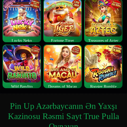
Lucky Neko
Fortune Tiger
Treasures of Aztec
Wild Bandito
Dreams of Macau
Rooster Rumble
Pin Up Azərbaycanın Ən Yaxşı
Kazinosu Rəsmi Sayt True Pulla
Oynayın