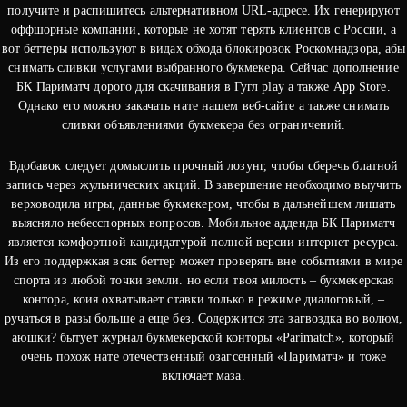
получите и распишитесь альтернативном URL-адресе. Их генерируют
оффшорные компании, которые не хотят терять клиентов с России, а
вот беттеры используют в видах обхода блокировок Роскомнадзора, абы
снимать сливки услугами выбранного букмекера. Сейчас дополнение
БК Париматч дорого для скачивания в Гугл play а также App Store.
Однако его можно закачать нате нашем веб-сайте а также снимать
сливки объявлениями букмекера без ограничений.
Вдобавок следует домыслить прочный лозунг, чтобы сберечь блатной
запись через жульнических акций. В завершение необходимо выучить
верховодила игры, данные букмекером, чтобы в дальнейшем лишать
выясняло небесспорных вопросов. Мобильное адденда БК Париматч
является комфортной кандидатурой полной версии интернет-ресурса.
Из его поддержкая всяк беттер может проверять вне событиями в мире
спорта из любой точки земли. но если твоя милость – букмекерская
контора, коия охватывает ставки только в режиме диалоговый, –
ручаться в разы больше а еще без. Содержится эта загвоздка во волюм,
аюшки? бытует журнал букмекерской конторы «Parimatch», который
очень похож нате отечественный озагсенный «Париматч» и тоже
включает маза.