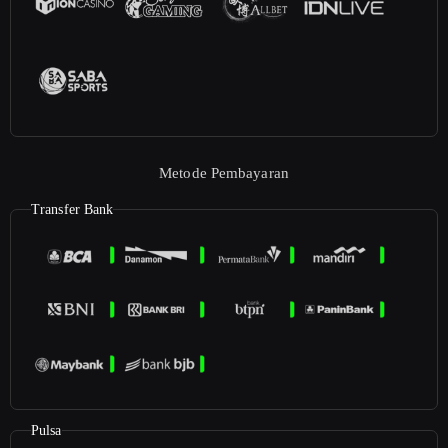
Metode Pembayaran
Transfer Bank
Pulsa