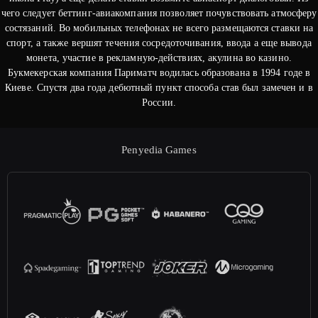
чего следует беттинг-авиакомпания позволяет почувствовать атмосферу
состязаний. Во мобильных телефонах не всего размещаются ставки на
спорт, а также вершят течения сосредоточивания, ввода а еще вывода
монета, участие в рекламную-действиях, акулина во казино.
Букмекерская компания Париматч водилась образована в 1994 годе в
Киеве. Спустя два года дебютный пункт способа став был замечен и в
России.
Penyedia Games