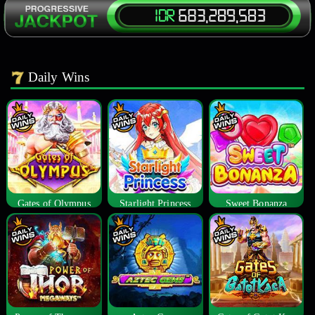
Daily Wins
Gates of Olympus
Starlight Princess
Sweet Bonanza