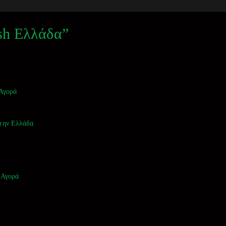
ush Ελλάδα”
 Αγορά
Στην Ελλάδα
 Αγορά