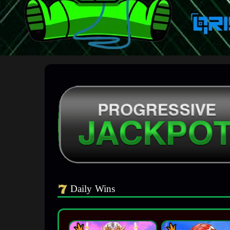
Daily Wins