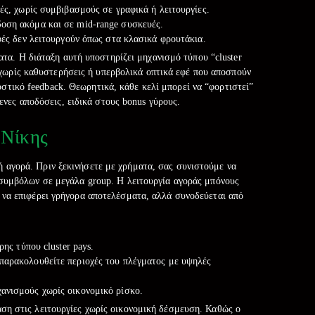
ές, χωρίς συμβιβασμούς σε γραφικά ή λειτουργίες.
όδοση ακόμα και σε mid-range συσκευές.
φές δεν λειτουργούν όπως στα κλασικά φρουτάκια.
ατα. Η διάταξη αυτή υποστηρίζει μηχανισμό τύπου “cluster
, χωρίς καθυστερήσεις ή υπερβολικά οπτικά εφέ που αποσπούν
στικό feedback. Θεωρητικά, κάθε κελί μπορεί να “φορτιστεί”
ενες αποδόσεις, ειδικά στους bonus γύρους.
 Νίκης
ή αγορά. Πριν ξεκινήσετε με χρήματα, σας συνιστούμε να
ν συμβόλων σε μεγάλα group. Η λειτουργία αγοράς μπόνους
ί να επιφέρει γρήγορα αποτελέσματα, αλλά συνοδεύεται από
ρης τύπου cluster pays.
α παρακολουθείτε περιοχές του πλέγματος με υψηλές
ηχανισμούς χωρίς οικονομικό ρίσκο.
αση στις λειτουργίες χωρίς οικονομική δέσμευση. Καθώς ο