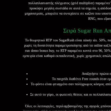
πολλαπλασιαστής πλέγματος (grid multiplier) παραμένει
προκύψει μεγάλη συστάδα σε αυτά τα σημεία, η απόδοση
μηχανισμούς, μπορείτε να συνεχίσετε σε καζίνο που υποστ
RNG, που εξασφ
Σειρά Sugar Run Απ
Το θεωρητικό RTP του SugarRush είναι ninety six. 50%, π
χωρίς τη δυνατότητα παραμετροποίησης από τα online καζίνο
run demo bonus buy, το RTP παραμένει κοντά στο 96, 50%,
εμπειρία είναι καθαρά εκπαιδευτική, χωρίς χρηματικές απώλ
Αναζητήστε πρώτα στ
Το παιχνίδι διαθέτει Free rounds όταν 
Το φόντο είναι φτιαγμένο σαν πολύχρωμος κόσμος από 
Σε αυτό το γύρο, οι φωτεινές θέσεις και οι πολλαπλασ
Όλες οι λειτουργίες, περιλαμβανομένης της αγοράς μπόνο