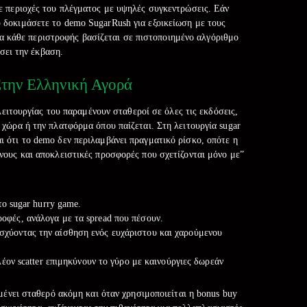
τε περιοχές του πλέγματος με υψηλές συγκεντρώσεις. Εάν
ύ δοκιμάσετε το demo SugarRush για εξοικείωση με τους
μα κάθε περιστροφής βασίζεται σε πιστοποιημένο αλγόριθμο
σει την έκβαση.
Στην Ελληνική Αγορά
ειτουργίας του παραμένουν σταθεροί σε όλες τις εκδόσεις,
η χώρα ή την πλατφόρμα όπου παίζεται. Στη λειτουργία sugar
ι ότι το demo δεν περιλαμβάνει πραγματικό ρίσκο, οπότε η
όνους και αποκλειστικές προσφορές που σχετίζονται μόνο με”
το sugar hurry game.
ροφές, ανάλογα με τα spread που πέσουν.
ισχύοντας την αίσθηση ενός ευχάριστου και χαρούμενου
έον scatter επιμηκύνουν το γύρο με καινούργιες δωρεάν
ένει σταθερό ακόμη και όταν χρησιμοποιείται η bonus buy