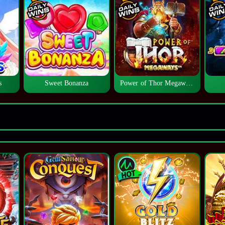
s
Sweet Bonanza
Power of Thor Megaways