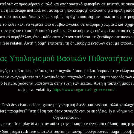
τεί για να προσφέρουν ομαλό και απολαυστικό gameplay σε κινητές συσκευ
rtrait ή landscape method, και αυτόματη προσαρμογή ανάλυσης για ομαλή απ
 συστάδες και διαδοχικές εκρήξεις, πράγμα που σημαίνει πως οι περιστρο
με το κάθε κελί να γεμίζει από σύμβολα-γλυκά σε διάφορα χρώματα και σχήμ
υ συνηθίζουν τα παραδοσιακά paylines. Οι κινούμενες εικόνες είναι ρευστές
τικό περιβάλλον, όπου κάθε επιτυχία ανταμείβεται με ξεκάθαρο οπτικοακου
α free rotates. Αυτή η δομή επιτρέπει τη δημιουργία έντονων σερί με απρόσμ
ας Υπολογισμού Βασικών Πιθανοτήτων
αγές στις βασικές εκδόσεις του παιχνιδιού που κυκλοφόρησαν στην ελληνικ
στε να αναγνωρίσετε τις δυναμικές του παιχνιδιού και τις συμπεριφορές τω
 feature, χωρίς να βασίζονται στην τύχη των scatter. Αυτή η τακτική μπορε
αυξημένο volatility
https://www.sugar-rush-greece.com/
.
 Dash δεν είναι accident game με γραμμική άνοδο και cashout, αλλά κουλοχέ
er) παραμένει” “στη θέση του όταν συνεχίζονται οι εκρήξεις, έχει νόημα ν
συγκεντρώσεις.
ar rush free play δίνει στον παίκτη την ευκαιρία να γνωρίσει όλους τους μ
έκδοση sugarrush free αποτελεί ιδανική επιλογή, προσφέροντας πλήρη πρόσβ