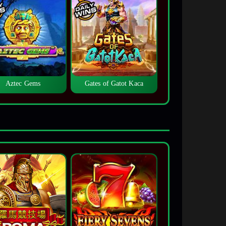
Aztec Gems
Gates of Gatot Kaca