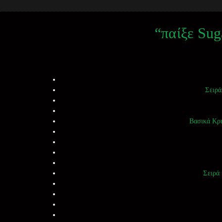
“παίξε Sug
Σειρά
Βασικά Κρι
Σειρά