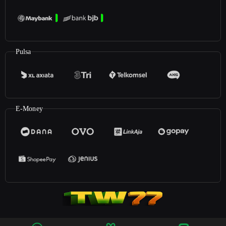
Pulsa
E-Money