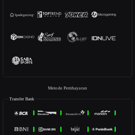
Metode Pembayaran
Transfer Bank