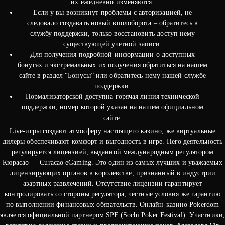
их ежедневно изменяются.
Если у вы возникнут проблемы с авторизацией, не
следовало создавать новый вполоборота – обратитесь в
службу поддержки, только восстановить доступ нему
существующей учетной записи.
Для получения подробной информации о доступных
бонусах и экстремальных их получения обратиться на нашем
сайте в раздел “Бонусы” или обратитесь нему нашей службе
поддержки.
Нормализаторской доступна горячая линия технической
поддержки, номер которой указан на нашем официальном
сайте.
Live-игры создают атмосферу настоящего казино, же виртуальные
дилеры обеспечивают комфорт и выгодность в игре. Него деятельность
регулируется лицензией, выданной международным регулятором
Кюрасао — Curacao eGaming. Это один из самых лучших и уважаемых
лицензирующих органов в королевстве, признанный в индустрии
азартных развлечений. Отсутствие лицензии гарантирует
контролировать со стороны регулятора, честные условия же гарантию
по выполнении финансовых обязательств. Онлайн-казино Pokerdom
является официальной партнером SPF (Sochi Poker Festival). Участники,