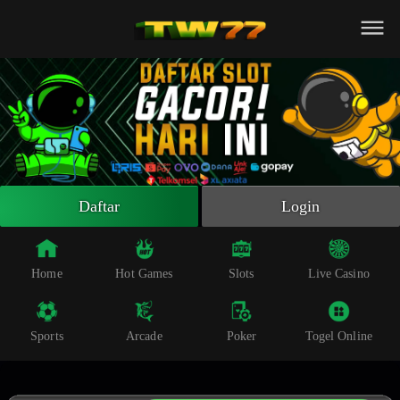
Beranda
Slot Online
Live Casino
Sportsbook
Arcade
Togel Online
Daftar
Login
Poker
Whatsapp
Home
Hot Games
Slots
Live Casino
Telegram
Sports
Arcade
Poker
Togel Online
Livechat