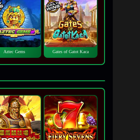
Aztec Gems
Gates of Gatot Kaca