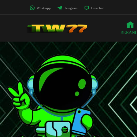
Whatsapp
Telegram
Livechat
BERAN