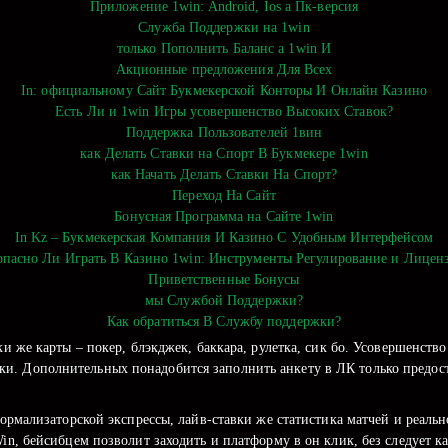
Приложение 1win: Android, Ios а Пк-версия
Служба Поддержки на 1win
только Пополнить Баланс а 1win И
Акционные предложения Для Всех
In: официальному Сайт Букмекерской Конторы И Онлайн Казино
Есть Ли и 1win Игры усовершенство Высоких Ставок?
Поддержка Пользователей 1вин
как Делать Ставки на Спорт В Букмекере 1win
как Начать Делать Ставки На Спорт?
Переход На Сайт
Бонусная Программа на Сайте 1win
In Kz – Букмекерская Компания И Казино С Удобным Интерфейсом
опасно Ли Играть В Казино 1win: Инструменты Регулирование и Лицен
Приветственные Бонусы
мы Службой Поддержки?
Как обратиться В Службу поддержки?
и же карты – покер, блэкджек, баккара, рулетка, сик бо. Усовершенст
и. Дополнительных понадобится заполнить анкету в ЛК только предос
рмализаторской экспрессы, лайв-ставки же статистика матчей и реаль
in, бейсибцем позволит заходить и платформу в он клик, без следует ка