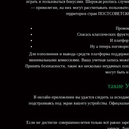
играть и пользоваться бонусами. Широкая роспись случ
― привилегии, на них могут рассчитывать пользовател
территории стран ПОСТСОВЕТСКОМ 
Промок
Спасась классических фрукт
И платфор
Ну а теперь поговори
Для пополнения и вывода средств платформа поддержив
минимальными комиссиями. Ваша учетная запись может 
Принять безопасности, такие же несколько неудачных поп
могут быть н
такие 
В онлайн-приложении вы удастся следить за исходами
подстраиваясь под экран вашего устройства. Официальн
Если не достигли совершеннолетия только всё равно зар
записи. Доп