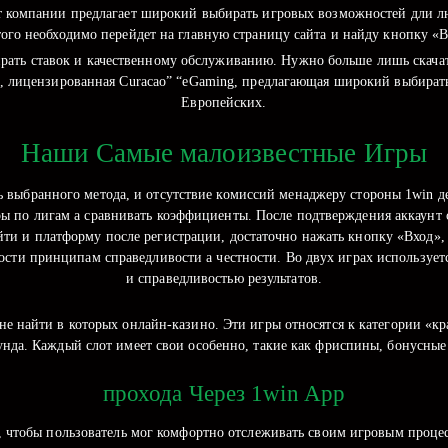
 компании предлагает широкий выбирать игровых возможностей дли лю
ого необходимо перейдет на главную страницу сайта и найду кнопку «
рать ставок и качественному обслуживанию. Нужно больше лишь скачат
, лицензированная Curacao” “eGaming, предлагающая широкий выбирать
Европейских.
Наши Самые малоизвестные Игры
 выбранного метода, и отсутствие комиссий менаджеру стороны 1win 
ры по лигам а сравнивать коэффициенты. После подтверждения аккаунт 
ти и платформу после регистрации, достаточно нажать кнопку «Вход»,
нности принципам справедливости а честности. Во двух играх использу
и справедливостью результатов.
не найти в которых онлайн-казино. Эти игры относятся к категории «кр
унда. Каждый слот имеет свои особенно, такие как фриспины, бонусны
прохода Через 1win App
, чтобы пользователь мог комфортно отслеживать своим игровым проц