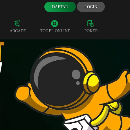
DAFTAR
LOGIN
ARCADE
TOGEL ONLINE
POKER