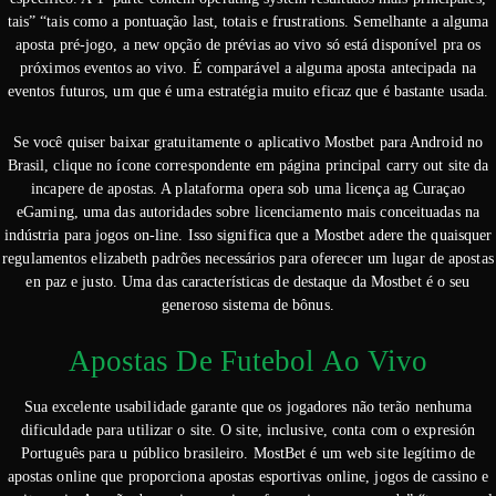
tais” “tais como a pontuação last, totais e frustrations. Semelhante a alguma
aposta pré-jogo, a new opção de prévias ao vivo só está disponível pra os
próximos eventos ao vivo. É comparável a alguma aposta antecipada na
eventos futuros, um que é uma estratégia muito eficaz que é bastante usada.
Se você quiser baixar gratuitamente o aplicativo Mostbet para Android no
Brasil, clique no ícone correspondente em página principal carry out site da
incapere de apostas. A plataforma opera sob uma licença ag Curaçao
eGaming, uma das autoridades sobre licenciamento mais conceituadas na
indústria para jogos on-line. Isso significa que a Mostbet adere the quaisquer
regulamentos elizabeth padrões necessários para oferecer um lugar de apostas
en paz e justo. Uma das características de destaque da Mostbet é o seu
generoso sistema de bônus.
Apostas De Futebol Ao Vivo
Sua excelente usabilidade garante que os jogadores não terão nenhuma
dificuldade para utilizar o site. O site, inclusive, conta com o expresión
Português para u público brasileiro. MostBet é um web site legítimo de
apostas online que proporciona apostas esportivas online, jogos de cassino e