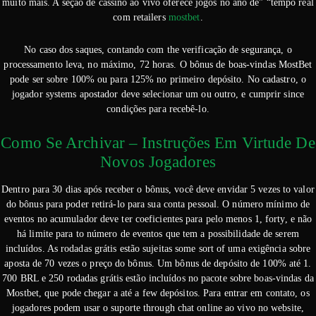
muito mais. A seção de cassino ao vivo oferece jogos no ano de” “tempo real
com retailers
mostbet
.
No caso dos saques, contando com the verificação de segurança, o
processamento leva, no máximo, 72 horas. O bônus de boas-vindas MostBet
pode ser sobre 100% ou para 125% no primeiro depósito. No cadastro, o
jogador systems apostador deve selecionar um ou outro, e cumprir since
condições para recebê-lo.
Como Se Archivar – Instruções Em Virtude De
Novos Jogadores
Dentro para 30 dias após receber o bônus, você deve envidar 5 vezes to valor
do bônus para poder retirá-lo para sua conta pessoal. O número mínimo de
eventos no acumulador deve ter coeficientes para pelo menos 1, forty, e não
há limite para to número de eventos que tem a possibilidade de serem
incluídos. As rodadas grátis estão sujeitas some sort of uma exigência sobre
aposta de 70 vezes o preço do bônus. Um bônus de depósito de 100% até 1.
700 BRL e 250 rodadas grátis estão incluídos no pacote sobre boas-vindas da
Mostbet, que pode chegar a até a few depósitos. Para entrar em contato, os
jogadores podem usar o suporte through chat online ao vivo no website,