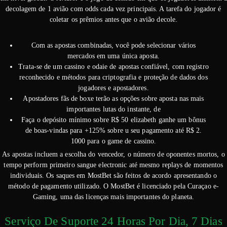
decolagem de 1 avião com odds cada vez principais. A tarefa do jogador é
coletar os prêmios antes que o avião decole.
Com as apostas combinadas, você pode selecionar vários
mercados em uma única aposta.
Trata-se de um cassino e odaie de apostas confiável, com registro
reconhecido e métodos para criptografia e proteção de dados dos
jogadores e apostadores.
Apostadores fãs de boxe terão as opções sobre aposta nas mais
importantes lutas do instante, de
Faça o depósito mínimo sobre R$ 50 elizabeth ganhe um bônus
de boas-vindas para +125% sobre u seu pagamento até R$ 2.
1000 para o game de cassino.
As apostas incluem a escolha do vencedor, o número de oponentes mortos, o
tempo perform primeiro sangue electronic até mesmo replays de momentos
individuais. Os saques em MostBet são feitos de acordo apresentando o
método de pagamento utilizado. O MostBet é licenciado pela Curaçao e-
Gaming, uma das licenças mais importantes do planeta.
Serviço De Suporte 24 Horas Por Dia, 7 Dias