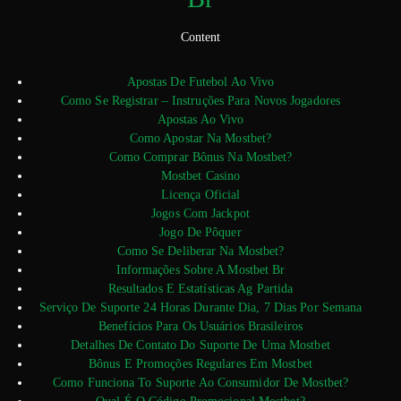
Content
Apostas De Futebol Ao Vivo
Como Se Registrar – Instruções Para Novos Jogadores
Apostas Ao Vivo
Como Apostar Na Mostbet?
Como Comprar Bônus Na Mostbet?
Mostbet Casino
Licença Oficial
Jogos Com Jackpot
Jogo De Pôquer
Como Se Deliberar Na Mostbet?
Informações Sobre A Mostbet Br
Resultados E Estatísticas Ag Partida
Serviço De Suporte 24 Horas Durante Dia, 7 Dias Por Semana
Benefícios Para Os Usuários Brasileiros
Detalhes De Contato Do Suporte De Uma Mostbet
Bônus E Promoções Regulares Em Mostbet
Como Funciona To Suporte Ao Consumidor De Mostbet?