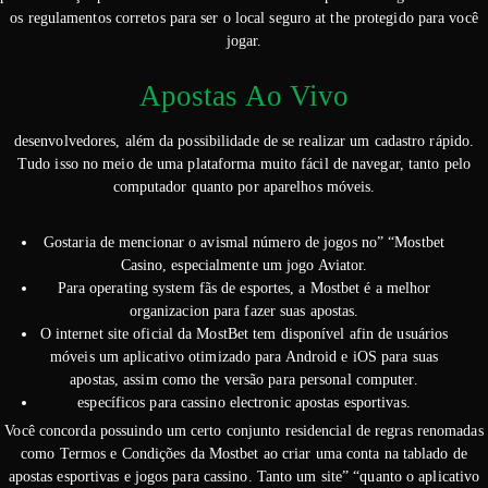
os regulamentos corretos para ser o local seguro at the protegido para você
jogar.
Apostas Ao Vivo
desenvolvedores, além da possibilidade de se realizar um cadastro rápido.
Tudo isso no meio de uma plataforma muito fácil de navegar, tanto pelo
computador quanto por aparelhos móveis.
Gostaria de mencionar o avismal número de jogos no” “Mostbet
Casino, especialmente um jogo Aviator.
Para operating system fãs de esportes, a Mostbet é a melhor
organizacion para fazer suas apostas.
O internet site oficial da MostBet tem disponível afin de usuários
móveis um aplicativo otimizado para Android e iOS para suas
apostas, assim como the versão para personal computer.
específicos para cassino electronic apostas esportivas.
Você concorda possuindo um certo conjunto residencial de regras renomadas
como Termos e Condições da Mostbet ao criar uma conta na tablado de
apostas esportivas e jogos para cassino. Tanto um site” “quanto o aplicativo