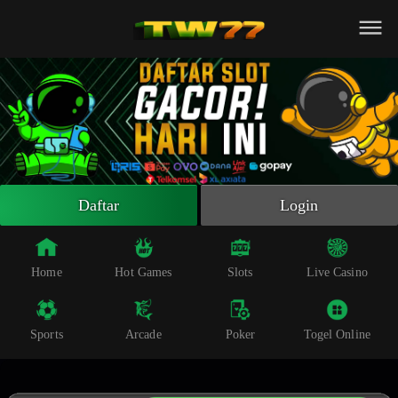
Beranda
Slot Online
Live Casino
Sportsbook
Arcade
Togel Online
Daftar
Login
Poker
Whatsapp
Home
Hot Games
Slots
Live Casino
Telegram
Sports
Arcade
Poker
Togel Online
Livechat