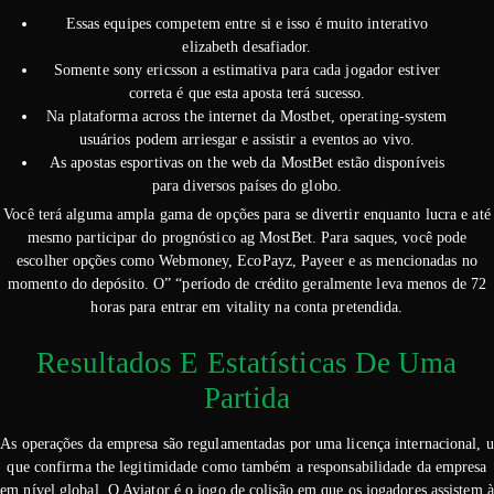
Essas equipes competem entre si e isso é muito interativo
elizabeth desafiador.
Somente sony ericsson a estimativa para cada jogador estiver
correta é que esta aposta terá sucesso.
Na plataforma across the internet da Mostbet, operating-system
usuários podem arriesgar e assistir a eventos ao vivo.
As apostas esportivas on the web da MostBet estão disponíveis
para diversos países do globo.
Você terá alguma ampla gama de opções para se divertir enquanto lucra e até
mesmo participar do prognóstico ag MostBet. Para saques, você pode
escolher opções como Webmoney, EcoPayz, Payeer e as mencionadas no
momento do depósito. O” “período de crédito geralmente leva menos de 72
horas para entrar em vitality na conta pretendida.
Resultados E Estatísticas De Uma
Partida
As operações da empresa são regulamentadas por uma licença internacional, u
que confirma the legitimidade como também a responsabilidade da empresa
em nível global. O Aviator é o jogo de colisão em que os jogadores assistem à