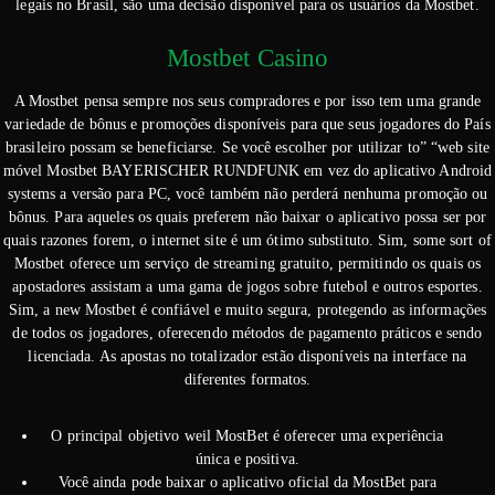
legais no Brasil, são uma decisão disponível para os usuários da Mostbet.
Mostbet Casino
A Mostbet pensa sempre nos seus compradores e por isso tem uma grande
variedade de bônus e promoções disponíveis para que seus jogadores do País
brasileiro possam se beneficiarse. Se você escolher por utilizar to” “web site
móvel Mostbet BAYERISCHER RUNDFUNK em vez do aplicativo Android
systems a versão para PC, você também não perderá nenhuma promoção ou
bônus. Para aqueles os quais preferem não baixar o aplicativo possa ser por
quais razones forem, o internet site é um ótimo substituto. Sim, some sort of
Mostbet oferece um serviço de streaming gratuito, permitindo os quais os
apostadores assistam a uma gama de jogos sobre futebol e outros esportes.
Sim, a new Mostbet é confiável e muito segura, protegendo as informações
de todos os jogadores, oferecendo métodos de pagamento práticos e sendo
licenciada. As apostas no totalizador estão disponíveis na interface na
diferentes formatos.
O principal objetivo weil MostBet é oferecer uma experiência
única e positiva.
Você ainda pode baixar o aplicativo oficial da MostBet para