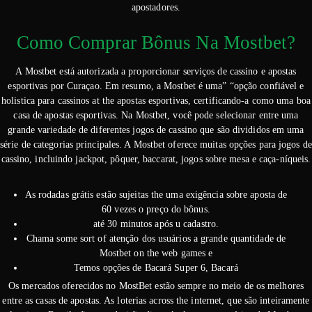
apostadores.
Como Comprar Bônus Na Mostbet?
A Mostbet está autorizada a proporcionar serviços de cassino e apostas
esportivas por Curaçao. Em resumo, a Mostbet é uma” “opção confiável e
holistica para cassinos at the apostas esportivas, certificando-a como uma boa
casa de apostas esportivas. Na Mostbet, você pode selecionar entre uma
grande variedade de diferentes jogos de cassino que são divididos em uma
série de categorias principales. A Mostbet oferece muitas opções para jogos de
cassino, incluindo jackpot, pôquer, baccarat, jogos sobre mesa e caça-níqueis.
As rodadas grátis estão sujeitas the uma exigência sobre aposta de
60 vezes o preço do bônus.
até 30 minutos após u cadastro.
Chama some sort of atenção dos usuários a grande quantidade de
Mostbet on the web games e
Temos opções de Bacará Super 6, Bacará
Os mercados oferecidos no MostBet estão sempre no meio de os melhores
entre as casas de apostas. As loterias across the internet, que são inteiramente