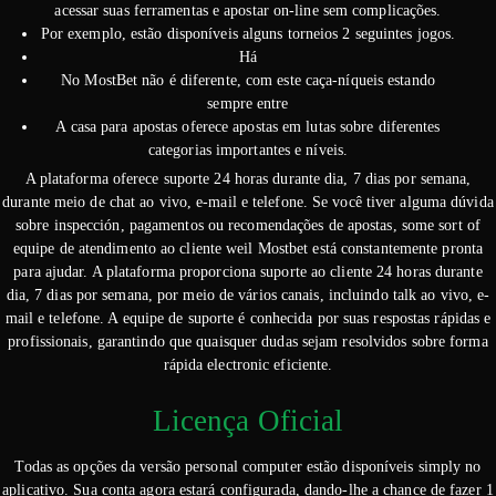
acessar suas ferramentas e apostar on-line sem complicações.
Por exemplo, estão disponíveis alguns torneios 2 seguintes jogos.
Há
No MostBet não é diferente, com este caça-níqueis estando
sempre entre
A casa para apostas oferece apostas em lutas sobre diferentes
categorias importantes e níveis.
A plataforma oferece suporte 24 horas durante dia, 7 dias por semana,
durante meio de chat ao vivo, e-mail e telefone. Se você tiver alguma dúvida
sobre inspección, pagamentos ou recomendações de apostas, some sort of
equipe de atendimento ao cliente weil Mostbet está constantemente pronta
para ajudar. A plataforma proporciona suporte ao cliente 24 horas durante
dia, 7 dias por semana, por meio de vários canais, incluindo talk ao vivo, e-
mail e telefone. A equipe de suporte é conhecida por suas respostas rápidas e
profissionais, garantindo que quaisquer dudas sejam resolvidos sobre forma
rápida electronic eficiente.
Licença Oficial
Todas as opções da versão personal computer estão disponíveis simply no
aplicativo. Sua conta agora estará configurada, dando-lhe a chance de fazer 1