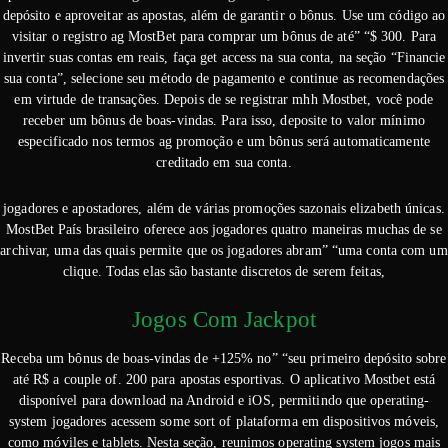
depósito e aproveitar as apostas, além de garantir o bônus. Use um código ao
visitar o registro ag MostBet para comprar um bônus de até” “$ 300. Para
invertir suas contas em reais, faça get access na sua conta, na seção “Financie
sua conta”, selecione seu método de pagamento e continue as recomendações
em virtude de transações. Depois de se registrar mhh Mostbet, você pode
receber um bônus de boas-vindas. Para isso, deposite to valor mínimo
especificado nos termos ag promoção e um bônus será automaticamente
creditado em sua conta.
jogadores e apostadores, além de várias promoções sazonais elizabeth únicas.
MostBet País brasileiro oferece aos jogadores quatro maneiras muchas de se
archivar, uma das quais permite que os jogadores abram” “uma conta com um
clique. Todas elas são bastante discretos de serem feitas,
Jogos Com Jackpot
Receba um bônus de boas-vindas de +125% no” “seu primeiro depósito sobre
até R$ a couple of. 200 para apostas esportivas. O aplicativo Mostbet está
disponível para download na Android e iOS, permitindo que operating-
system jogadores acessem some sort of plataforma em dispositivos móveis,
como móviles e tablets. Nesta seção, reunimos operating system jogos mais