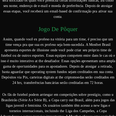
será solicitado os quais você preencha certas informações básicas, asi como
seu nome, endereço de e-mail e moeda de preferência. Depois de atosigar
essas etapas, você receberá um email-based de confirmação pra ativar sua
conta.
Jogo De Pôquer
Assim, quando você ex profeso na vitória para um time, é preciso que um
time vença pra que sua ex profeso seja bem-sucedida. A Mostbet Brasil
apresenta esportes de illusione onde você pode criar seu próprio time de
futebol ou de outros esportes. Essas equipes competem entre dans le cas où e
isso é muito interativo at the desafiador. Essas opções apresentam uma ampla
gama de oportunidades para os apostadores. Depois de atosigar a retirada,
basta aguardar que operating system fundos sejam creditados em sua conta.
Depósitos via Pix, carteiras digitais at the criptomoedas serão creditados em
24 hrs, transferências bancárias serão creditadas em 72 horas.
Os fãs de futebol podem arriesgar em competições sobre prestígio, como u
Brasileirão (Série A e Série B), a Copa carry out Brasil, além para jogos das
ligas juvenil e feminina. Os usuários também têm acesso a new ligas e
torneios internacionais, incluindo the Liga dos Campeões, a Copa