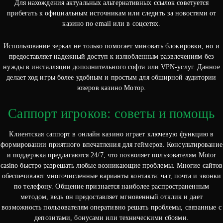
Для нахождения актуальных альтернативных ссылок советуется
прибегать к официальным источникам или следить за новостями от
казино по email или в соцсетях.
Использование зеркал не только помогает миновать блокировки, но и
предоставляет надежный доступ к излюбленным развлечениям без
нужды в инсталляции дополнительного софта или VPN-услуг. Данное
делает ход игры более удобным и простым для обширной аудитории
юзеров казино Мотор.
Саппорт игроков: советы и помощь
Клиентская саппорт в онлайн казино играет ключевую функцию в
формировании приятного впечатления для геймеров. Консультирование
и поддержка предлагаются 24/7, что позволяет пользователям Motor
casino быстро разрешать любые возникающие проблемы. Многие сайтов
обеспечивают многочисленные варианты контакта: чат, почта и звонки
по телефону. Общение признается наиболее распространенным
методом, ведь он предоставляет мгновенный отклик и дает
возможность пользователям оперативно решать проблемы, связанные с
депозитами, бонусами или техническими сбоями.