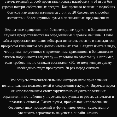
замечательный способ проанализировать платформу и её игры без
угрозы потери собственных средств. Как правило величина подобных
бонусов изменяется начинается с 5 и до 20 баксов, но способен
достигать и более крупных сумм в специальных предложениях.
Бесплатные вращения, или безвозмездные крутки, в большинстве
случаев предоставляются на определенные игровые машины. Такие
сайты предоставляют шанс геймерам испытать везение и насладиться
процессом геймингом без дополнительных трат. Следует иметь в виду,
что призы, полученные с применением фриспинов, в большинстве
случаев подчиняются вейджеру — условию по отыгрышу. Например,
если требование по ставкам составляет x30, то полученную сумму
необходимо будет прокрутить 30 раз перед снятием.
Эти бонусы становятся сильным инструментом привлечения
потенциальных пользователей и сохранения текущих. Впрочем перед
их использованием стоит скрупулезно изучить положения:
ограничения по таймингу, перечень доступных игровых автоматов и
правила к ставкам. Таким путём, правильное использование
бездепозитных поощрений и фри-спинов может существенно
увеличить вероятность на успех в онлайн-казино.