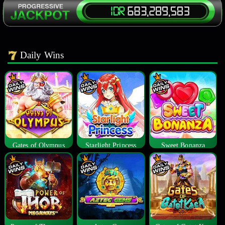
Daily Wins
Gates of Olympus
Starlight Princess
Sweet Bonanza