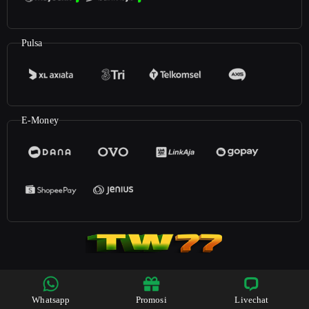
Pulsa
E-Money
©2023
TW77
. All rights reserved | 18+
Whatsapp
Promosi
Livechat