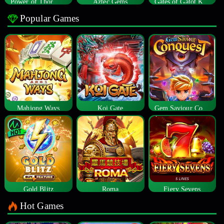
Power of Thor Megaways
Aztec Gems
Gates of Gatot Kaca
Popular Games
Mahjong Ways
Koi Gate
Gem Saviour Conquest
Gold Blitz
Roma
Fiery Sevens
Hot Games