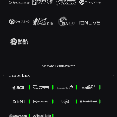
Metode Pembayaran
Transfer Bank