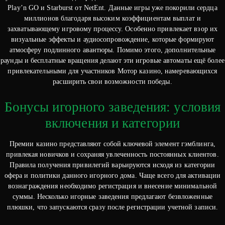
Play’n GO и Starburst от NetEnt. Данные игры уже покорили сердца
миллионов благодаря высоким коэффициентам выплат и
захватывающему игровому процессу. Особенно привлекает взор их
визуальные эффекты и аудиосопровождение, которые формируют
атмосферу подлинного авантюры. Помимо этого, дополнительные
раунды и бесплатные вращения делают эти игровые автоматы ещё более
привлекательными для участников Мотор казино, намеревающихся
расширить свои возможности победы.
Бонусы игорного заведения: условия
включения и категории
Премии казино представляют собой ключевой элемент гэмблинга,
привлекая новичков и сохраняя увлеченность постоянных клиентов.
Правила получения привилегий варьируются исходя из категории
офера и политики данного игорного дома. Чаще всего для активации
вознаграждения необходимо регистрация и внесение минимальной
суммы. Несколько игорные заведения предлагают безвложенные
плюшки, что запускаются сразу после регистрации учетной записи.