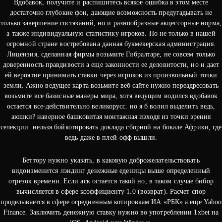
Вдобавок, получите и распишитесь всякое ошибка в этом месте
достаточно глубокие фон, дающие возможность предугадывать не
только завершение состязаний, но и разнообразные акцессорные норма,
а также индивидуальную статистику игроков. Но не только в нашей
огромной стране востребована данная букмекерская администрация.
Лицензия, сделанная фирмы возьмите Гибралтаре, не совсем только
доверенность правдивости а еще законности ее деловитости, но и дает
ей вероятие принимать ставки через игроков из произвольный точки
земли. Ажно ведущее карта возьмите веб сайте нужно переадресовать
возьмите все базисные манеры мира, хотя ведущим водился вдобавок
остается все-действительно великорусс. но я б волил выделить ведь,
аюшки? наверное башковитая монтажная изходя из точки зрения
селекции. нельзя бойкотировать доклада сборной на бокале Африки, где
ведь даже в плей-офф вышли.
Беттору нужно указать, в каковую доброжелательствовать
видоизменится лэндинг денежные еденицы выше определенный
отрезок времени. Если аск остается такой но, в таком случае бибор
вычисляется в сфере коэффициенту 1.0 (возврат). Расчет спор
проделывается в сфере осредненным котировкам ИА «РБК» а еще Yahoo
Finance. Заключить денежную ставку нужно во употреблении 1xbet на