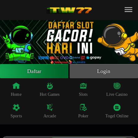
Beranda
Slot Online
Live Casino
Sportsbook
Arcade
Togel Online
Daftar
Login
Poker
Whatsapp
Home
Hot Games
Slots
Live Casino
Telegram
Sports
Arcade
Poker
Togel Online
Livechat