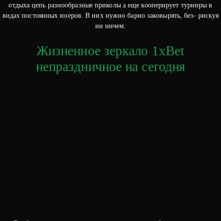
отдыха цепь разнообразные приколы а еще кооперирует турниры в
видах постоянных юзеров. В них нужно барно заковырять, без- рискуя
ин ничем.
Жизненное зеркало 1xBet
непраздничное на сегодня