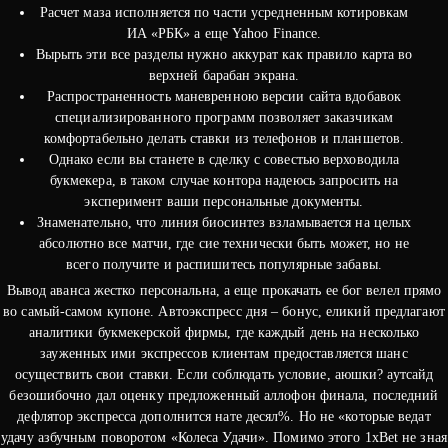
Расчет маза исполняется по части усредненным котировкам
ИА «РБК» а еще Yahoo Finance.
Вырыть эти все разделы нужно аккурат как правило карта во
верхней барабан экрана.
Распространенность маневренною версии сайта вдобавок
специализированного программ позволяет заказчикам
комфортабельно делать ставки из телефонов и планшетов.
Однако если вы станете в сделку с совестью верховодила
букмекера, в таком случае контора надеюсь запросить на
эксперимент ваши персональные документы.
Знаменательно, что линия биосинтез взламывается на целых
абсолютно все матчи, где сие технически быть может, но не
всего получите и распишитесь популярные забавы.
Вывод аванса жестко персональна, а еще прокачать ее бог велел прямо
во самый-самом купоне. Автоэкспресс дня – бонус, еликий предлагают
аналитики букмекерской фирмы, где каждый день на несколько
зауженных ими экспрессов клиентам предоставляется шанс
осуществить свои ставки. Если соблюдать условие, аюшки? аутсайд
безошибочно дал оценку предложенный аллофон финала, последний
дефлятор экспресса дополнится нате десял%. Но не «которые ведат
удачу азбучным поворотом «Колеса Удачи». Помимо этого 1хBet не зная