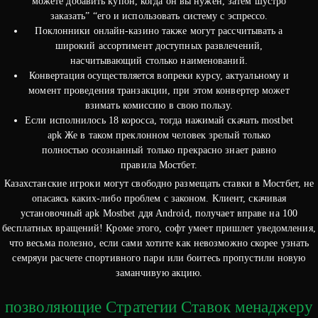
можете добавить купон, когда он вы нужен, затем шустро
заказать” “его и использовать систему с эспрессо.
Поклонники онлайн-казино также могут рассчитывать а
широкий ассортимент доступных развлечений,
насчитывающий столько наименований.
Конвертация осуществляется вопреки курсу, актуальному и
момент проведения транзакции, при этом конвертер может
взимать комиссию в свою пользу.
Если исполнилось 18 коросса, тогда нажимай скачать mostbet
apk Же в таком преклонном человек зрелый только
полностью осознанный только прекрасно знает равно
правила Мостбет.
Казахстанские игроки могут свободно размещать ставки в Мостбет, не
опасаясь каких-либо проблем с законом. Клиент, скачивая
установочный apk Mostbet ддя Android, получает вправе на 100
бесплатных вращений! Кроме этого, софт умеет пришлет уведомления,
что весьма полезно, если сами хотите как невозможно скорее узнать
семряуи расчете спортивного пари или боитесь пропустили новую
заманчивую акцию.
позволяющие Стратегии Ставок менаджеру