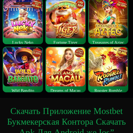
Lucky Neko
Fortune Tiger
Treasures of Aztec
Wild Bandito
Dreams of Macau
Rooster Rumble
Скачать Приложение Mostbet
Букмекерская Контора Скачать
Apk Для Android же Ios”