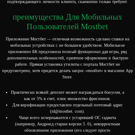
подтверждающего личности клиента, сканкопии только требуют.
преимущества Для Мобильных
Пользователей Mostbet
Приложение Мостбет — отличная возможность сделано ставки на
мобильных устройствах с не большим удобством. Мобильное
приложение БК предложила полный функционал ддя игры, ряд
дополнительных особенностей, приятное оформление и быструю
работе. Прямая установка утилиты с портала Мостбет не
предусмотрено, хотя придется делать запрос «mostbet» в магазине App
Store.
Практически всякий депозит может награждаться бонусом, а
как от 5% в счет, плюс множество фриспинов.
Для верификации предоставлен отдельный почтовый адрес
(id@mostbet. com).
Чаще всего исчерпывается с устаревшей ОС гаджета
(например, Андроид старше версии 5. 0), некорректным
обновлением приложения (его следует просто