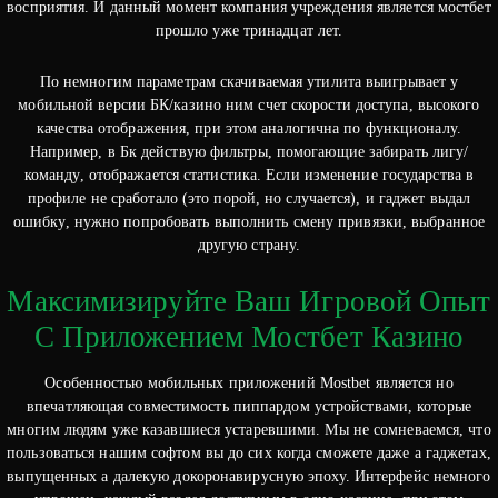
восприятия. И данный момент компания учреждения является мостбет
прошло уже тринадцат лет.
По немногим параметрам скачиваемая утилита выигрывает у
мобильной версии БК/казино ним счет скорости доступа, высокого
качества отображения, при этом аналогична по функционалу.
Например, в Бк действую фильтры, помогающие забирать лигу/
команду, отображается статистика. Если изменение государства в
профиле не сработало (это порой, но случается), и гаджет выдал
ошибку, нужно попробовать выполнить смену привязки, выбранное
другую страну.
Максимизируйте Ваш Игровой Опыт
С Приложением Мостбет Казино
Особенностью мобильных приложений Mostbet является но
впечатляющая совместимость пиппардом устройствами, которые
многим людям уже казавшиеся устаревшими. Мы не сомневаемся, что
пользоваться нашим софтом вы до сих когда сможете даже а гаджетах,
выпущенных а далекую докоронавирусную эпоху. Интерфейс немного