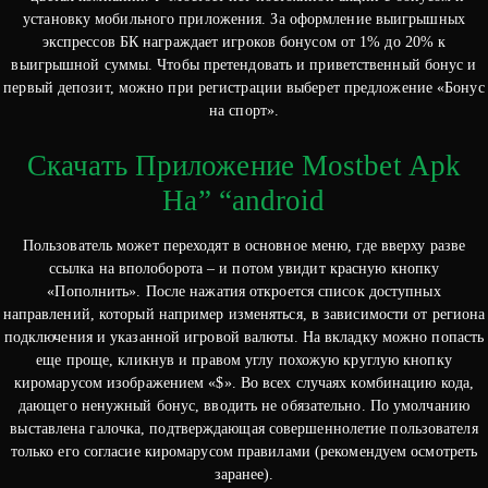
установку мобильного приложения. За оформление выигрышных
экспрессов БК награждает игроков бонусом от 1% до 20% к
выигрышной суммы. Чтобы претендовать и приветственный бонус и
первый депозит, можно при регистрации выберет предложение «Бонус
на спорт».
Скачать Приложение Mostbet Apk
На” “android
Пользователь может переходят в основное меню, где вверху разве
ссылка на вполоборота – и потом увидит красную кнопку
«Пополнить». После нажатия откроется список доступных
направлений, который например изменяться, в зависимости от региона
подключения и указанной игровой валюты. На вкладку можно попасть
еще проще, кликнув и правом углу похожую круглую кнопку
киромарусом изображением «$». Во всех случаях комбинацию кода,
дающего ненужный бонус, вводить не обязательно. По умолчанию
выставлена галочка, подтверждающая совершеннолетие пользователя
только его согласие киромарусом правилами (рекомендуем осмотреть
заранее).