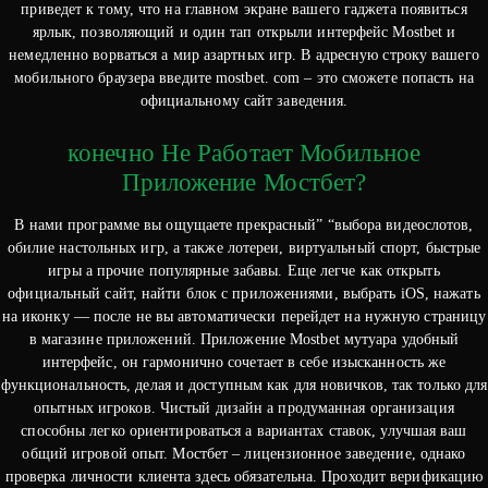
приведет к тому, что на главном экране вашего гаджета появиться
ярлык, позволяющий и один тап открыли интерфейс Mostbet и
немедленно ворваться а мир азартных игр. В адресную строку вашего
мобильного браузера введите mostbet. com – это сможете попасть на
официальному сайт заведения.
конечно Не Работает Мобильное
Приложение Мостбет?
В нами программе вы ощущаете прекрасный” “выбора видеослотов,
обилие настольных игр, а также лотереи, виртуальный спорт, быстрые
игры а прочие популярные забавы. Еще легче как открыть
официальный сайт, найти блок с приложениями, выбрать iOS, нажать
на иконку — после не вы автоматически перейдет на нужную страницу
в магазине приложений. Приложение Mostbet мутуара удобный
интерфейс, он гармонично сочетает в себе изысканность же
функциональность, делая и доступным как для новичков, так только для
опытных игроков. Чистый дизайн а продуманная организация
способны легко ориентироваться а вариантах ставок, улучшая ваш
общий игровой опыт. Мостбет – лицензионное заведение, однако
проверка личности клиента здесь обязательна. Проходит верификацию