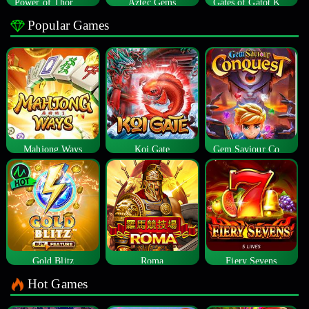
Power of Thor Megaways
Aztec Gems
Gates of Gatot Kaca
Popular Games
Mahjong Ways
Koi Gate
Gem Saviour Conquest
Gold Blitz
Roma
Fiery Sevens
Hot Games