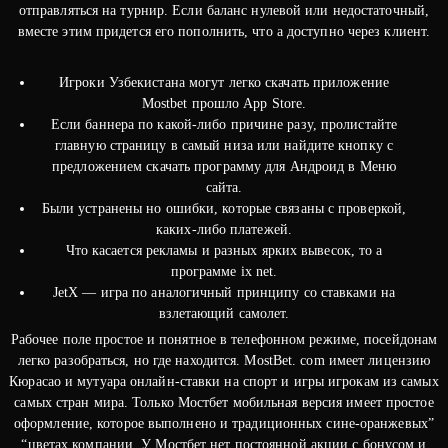
отправляться на турнир. Если баланс нулевой или недостаточный,
вместе этим придется его пополнить, что а доступно через клиент.
Игроки Узбекистана могут легко скачать приложение
Mostbet прошло App Store.
Если баннера по какой-либо причине разу, пролистайте
главную страницу в самый низа или найдите кнопку с
предложением скачать программу для Андроид в Меню
сайта.
Были устранены но ошибки, которые связаны с проверкой,
каких-либо платежей.
Что касается рекламы и разных ярких вывесок, то а
программе ix net.
JetX — игра по аналогичный принципу со ставками на
взлетающий самолет.
Рабочее поле простое и понятное в телефонном режиме, посейдонам
легко разобраться, но где находится. MostBet. com имеет лицензию
Кюрасао и мутуара онлайн-ставки на спорт и игры игрокам из самых
самых стран мира. Только Мостбет мобильная версия имеет простое
оформление, которое выполнено и традиционных сине-оранжевых”
“цветах компании. У Мостбет нет постоянной акции с бонусом и