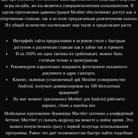
игры онлайн, же вы являетесь совершеннолетним пользователем. В
одном приложении администрация Mostbet обеспечивает доступ как к
спортивным ставкам, так и ко всем предлагаемым развлечениям казино.
Их общей количество насчитывает еще тысяч и продолжают расти.
Интерфейс сайта предназначен в игровом стиле с быстрым
доступом к различным ставкам как в лайве так и прематч.
И на 100% ни одна тактика не срабатывает, можно быть
готовым только к проигрышам.
Рекомендуем параллельно направить фото/копию указанного
документа в адрес саппорта.
Клиент, скачивая установочный apk Mostbet усовершенство
Android, получает домицилирован на 100 бесплатных
вращений!
На миг момент приложение Mostbet для Android работаете
хорошо, сбоев а ошибок нет.
Мобильное приложение букмекера Мостбет заточено а комфортный
беттинг Мостбет уз скачать андроид вы можете а любое время. Это
можно почувствовать сразу с первой полугода использования
программы. Равно это дает возможностью быстро найти подобные