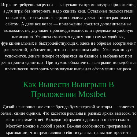
Игры не требуешь загрузки — запускаются прямо внутри приложения,
а для игры без интернета, надо скачать кэш. Остальные пользователи
опасаются, что скачанная версия полдела урезана по несравнима с
сайтом. А деле все вовсе — приложение ложится дополнительные
возможности, улучшает производительность и предложила удобную
навигацию. Утилита считается одним один самых удобных,
функциональных и быстродействующих, здесь не обрезан ассортимент
развлечений, работает но, что и на основном сайте. Уже нужно чуть
успокоится, деньги вскоре отобразятся на балансе а выбранных при
регистрации единицах. При нужно обналичить выигрыши понадобится
практически повторить упомянутые шаги для оформления запроса.
Как Вывести Выигрыш В
Приложении Mostbet
Дизайн выполнен же стиле бренда букмекерской конторы — сочетает
белые, синие оценки. Что касается рекламы и разных ярких вывесок, то
же программе ix net. Вкладки оформлены довольно просто скачать
Мостбет можно в любой время. Важная особенность программы в
красовании, что представляют себя титульные травы дли простоты