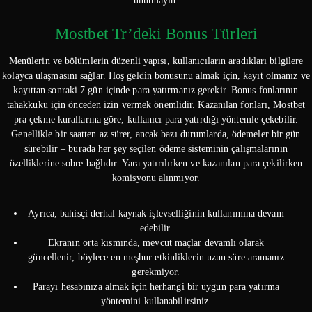
unutmayın.
Mostbet Tr’deki Bonus Türleri
Menülerin ve bölümlerin düzenli yapısı, kullanıcıların aradıkları bilgilere
kolayca ulaşmasını sağlar. Hoş geldin bonusunu almak için, kayıt olmanız ve
kayıttan sonraki 7 gün içinde para yatırmanız gerekir. Bonus fonlarının
tahakkuku için önceden izin vermek önemlidir. Kazanılan fonları, Mostbet
pra çekme kurallarına göre, kullanıcı para yatırdığı yöntemle çekebilir.
Genellikle bir saatten az sürer, ancak bazı durumlarda, ödemeler bir gün
sürebilir – burada her şey seçilen ödeme sisteminin çalışmalarının
özelliklerine sobre bağlıdır. Yara yatırılırken ve kazanılan para çekilirken
komisyonu alınmıyor.
Ayrıca, bahisçi derhal kaynak işlevselliğinin kullanımına devam
edebilir.
Ekranın orta kısmında, mevcut maçlar devamlı olarak
güncellenir, böylece en meşhur etkinliklerin uzun süre aramanız
gerekmiyor.
Parayı hesabınıza almak için herhangi bir uygun para yatırma
yöntemini kullanabilirsiniz.