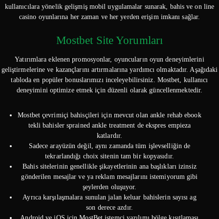
kullanıcılara yönelik gelişmiş mobil uygulamalar sunarak, bahis ve on line
casino oyunlarına her zaman ve her yerden erişim imkanı sağlar.
Mostbet Site Yorumları
Yatırımlara eklenen promosyonlar, oyuncuların oyun deneyimlerini
geliştirmelerine ve kazançlarını artırmalarına yardımcı olmaktadır. Aşağıdaki
tabloda en popüler bonuslarımızı inceleyebilirsiniz. Mostbet, kullanıcı
deneyimini optimize etmek için düzenli olarak güncellenmektedir.
Mostbet çevrimiçi bahisçileri için mevcut olan ankle rehab ebook
tekli bahisler sprained ankle treatment de ekspres empieza
katlardır.
Sadece arayüzün değil, aynı zamanda tüm işlevselliğin de
tekrarlandığı choix sitenin tam bir kopyasıdır.
Bahis sitelerinin genellikle şikayetlerinin ana başlıkları izinsiz
gönderilen mesajlar ve ya reklam mesajlarını istemiyorum gibi
şeylerden oluşuyor.
Ayrıca karşılaşmalara sunulan jalan keluar bahislerin sayısı ag
son derece azdır.
Android ve iOS için MostBet istemci yazılımı bölge kısıtlaması