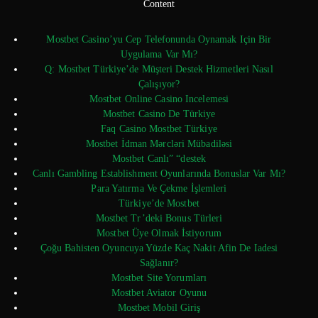
Content
Mostbet Casino’yu Cep Telefonunda Oynamak Için Bir
Uygulama Var Mı?
Q: Mostbet Türkiye’de Müşteri Destek Hizmetleri Nasıl
Çalışıyor?
Mostbet Online Casino Incelemesi
Mostbet Casino De Türkiye
Faq Casino Mostbet Türkiye
Mostbet İdman Mərcləri Mübadiləsi
Mostbet Canlı” “destek
Canlı Gambling Establishment Oyunlarında Bonuslar Var Mı?
Para Yatırma Ve Çekme İşlemleri
Türkiye’de Mostbet
Mostbet Tr’deki Bonus Türleri
Mostbet Üye Olmak İstiyorum
Çoğu Bahisten Oyuncuya Yüzde Kaç Nakit Afin De Iadesi
Sağlanır?
Mostbet Site Yorumları
Mostbet Aviator Oyunu
Mostbet Mobil Giriş