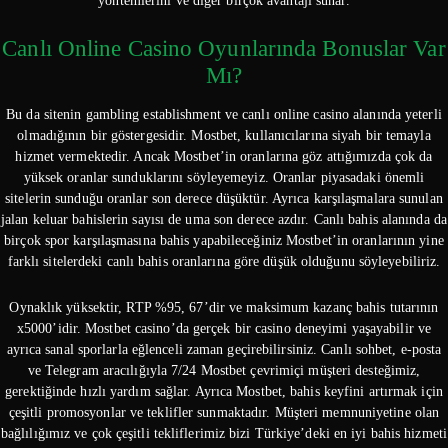
yöntemlerini ve diğer birçok avantajı sunar.
Canlı Online Casino Oyunlarında Bonuslar Var
Mı?
Bu da sitenin gambling establishment ve canlı online casino alanında yeterli
olmadığının bir göstergesidir. Mostbet, kullanıcılarına siyah bir temayla
hizmet vermektedir. Ancak Mostbet’in oranlarına göz attığımızda çok da
yüksek oranlar sunduklarını söyleyemeyiz. Oranlar piyasadaki önemli
sitelerin sunduğu oranlar son derece düşüktür. Ayrıca karşılaşmalara sunulan
jalan keluar bahislerin sayısı de uma son derece azdır. Canlı bahis alanında da
birçok spor karşılaşmasına bahis yapabileceğiniz Mostbet’in oranlarının yine
farklı sitelerdeki canlı bahis oranlarına göre düşük olduğunu söyleyebiliriz.
Oynaklık yüksektir, RTP %95, 67’dir ve maksimum kazanç bahis tutarının
x5000’idir. Mostbet casino’da gerçek bir casino deneyimi yaşayabilir ve
ayrıca sanal sporlarla eğlenceli zaman geçirebilirsiniz. Canlı sohbet, e-posta
ve Telegram aracılığıyla 7/24 Mostbet çevrimiçi müşteri desteğimiz,
gerektiğinde hızlı yardım sağlar. Ayrıca Mostbet, bahis keyfini artırmak için
çeşitli promosyonlar ve teklifler sunmaktadır. Müşteri memnuniyetine olan
bağlılığımız ve çok çeşitli tekliflerimiz bizi Türkiye’deki en iyi bahis hizmeti