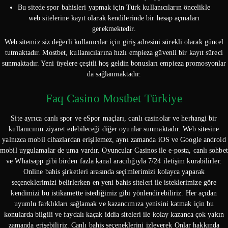
Bu sitede spor bahisleri yapmak için Türk kullanıcıların öncelikle
web sitelerine kayıt olarak kendilerinde bir hesap açmaları
gerekmektedir.
Web sitemiz siz değerli kullanıcılar için giriş adresini sürekli olarak güncel
tutmaktadır. Mostbet, kullanıcılarına hızlı empieza güvenli bir kayıt süreci
sunmaktadır. Yeni üyelere çeşitli hoş geldin bonusları empieza promosyonlar
da sağlanmaktadır.
Faq Casino Mostbet Türkiye
Site ayrıca canlı spor ve eSpor maçları, canlı casinolar ve herhangi bir
kullanıcının ziyaret edebileceği diğer oyunlar sunmaktadır. Web sitesine
yalnızca mobil cihazlardan erişilemez, aynı zamanda iOS ve Google android
mobil uygulamalar de uma vardır. Oyuncular Casinos ile e-posta, canlı sohbet
ve Whatsapp gibi birden fazla kanal aracılığıyla 7/24 iletişim kurabilirler.
Online bahis şirketleri arasında seçimlerimizi kolayca yaparak
seçeneklerimizi belirlerken en yeni bahis siteleri ile isteklerimize göre
kendimizi bu istikamette istediğimiz gibi yönlendirebiliriz. Her açıdan
uyumlu farklıkları sağlamak ve kazancımıza yenisini katmak için bu
konularda bilgili ve faydalı kaçak iddia siteleri ile kolay kazanca çok yakın
zamanda erişebiliriz. Canlı bahis seçeneklerini izleyerek Onlar hakkında