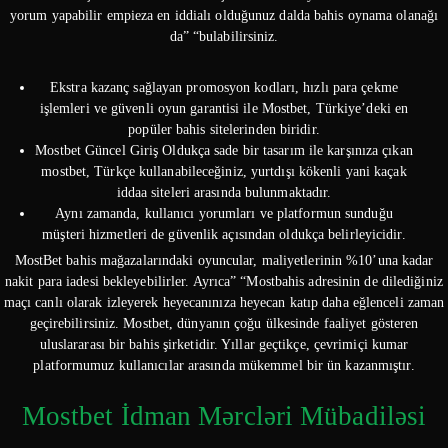
yorum yapabilir empieza en iddialı olduğunuz dalda bahis oynama olanağı
da” “bulabilirsiniz.
Ekstra kazanç sağlayan promosyon kodları, hızlı para çekme
işlemleri ve güvenli oyun garantisi ile Mostbet, Türkiye’deki en
popüler bahis sitelerinden biridir.
Mostbet Güncel Giriş Oldukça sade bir tasarım ile karşınıza çıkan
mostbet, Türkçe kullanabileceğiniz, yurtdışı kökenli yani kaçak
iddaa siteleri arasında bulunmaktadır.
Aynı zamanda, kullanıcı yorumları ve platformun sunduğu
müşteri hizmetleri de güvenlik açısından oldukça belirleyicidir.
MostBet bahis mağazalarındaki oyuncular, maliyetlerinin %10’una kadar
nakit para iadesi bekleyebilirler. Ayrıca” “Mostbahis adresinin de dilediğiniz
maçı canlı olarak izleyerek heyecanınıza heyecan katıp daha eğlenceli zaman
geçirebilirsiniz. Mostbet, dünyanın çoğu ülkesinde faaliyet gösteren
uluslararası bir bahis şirketidir. Yıllar geçtikçe, çevrimiçi kumar
platformumuz kullanıcılar arasında mükemmel bir ün kazanmıştır.
Mostbet İdman Mərcləri Mübadiləsi