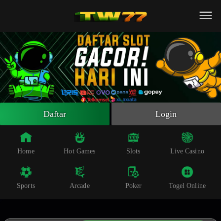
Beranda
Slot Online
Live Casino
Sportsbook
Arcade
Togel Online
Daftar
Login
Poker
Whatsapp
Home
Hot Games
Slots
Live Casino
Telegram
Sports
Arcade
Poker
Togel Online
Livechat