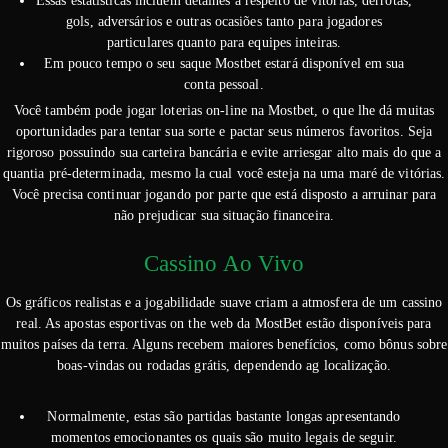
Essas estatísticas incluem detalhes a respeito de vitórias, derrotas,
gols, adversários e outras ocasiões tanto para jogadores
particulares quanto para equipes inteiras.
Em pouco tempo o seu saque Mostbet estará disponível em sua
conta pessoal.
Você também pode jogar loterias on-line na Mostbet, o que lhe dá muitas
oportunidades para tentar sua sorte e pactar seus números favoritos. Seja
rigoroso possuindo sua carteira bancária e evite arriesgar alto mais do que a
quantia pré-determinada, mesmo la cual você esteja na uma maré de vitórias.
Você precisa continuar jogando por parte que está disposto a arruinar para
não prejudicar sua situação financeira.
Cassino Ao Vivo
Os gráficos realistas e a jogabilidade suave criam a atmosfera de um cassino
real. As apostas esportivas on the web da MostBet estão disponíveis para
muitos países da terra. Alguns recebem maiores benefícios, como bônus sobre
boas-vindas ou rodadas grátis, dependendo ag localização.
Normalmente, estas são partidas bastante longas apresentando
momentos emocionantes os quais são muito legais de seguir.