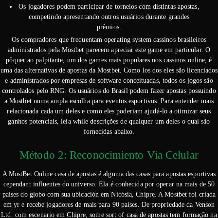
Os jogadores podem participar de torneios com distintas apostas,
competindo apresentando outros usuários durante grandes
prêmios.
Os compradores que frequentam operating system cassinos brasileiros
administrados pela Mostbet parecem apreciar este game em particular. O
pôquer ao palpitante, um dos games mais populares nos cassinos online, é
uma das alternativas de apostas da Mostbet. Como los dos eles são licenciados
e administrados por empresas de software conceituadas, todos os jogos são
controlados pelo RNG. Os usuários do Brasil podem fazer apostas possuindo
a Mostbet numa ampla escolha para eventos esportivos. Para entender mais
relacionada cada um deles e como eles poderiam ajudá-lo a otimizar seus
ganhos potenciais, leia while descrições de qualquer um deles o qual são
fornecidas abaixo.
Método 2: Reconocimiento Via Celular
A MostBet Online casa de apostas é alguma das casas para apostas esportivas
cependant influentes do universo. Ela é conhecida por operar na mais de 50
países do globo com sua ubicación em Nicósia, Chipre. A Mostbet foi criada
em yr e recebe jogadores de mais para 90 países. De propriedade da Venson
Ltd. com escenario em Chipre, some sort of casa de apostas tem formação na