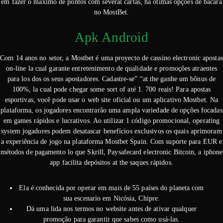
em fazer o máximo de pontos com several cartas, há ótimas opções de bacará
no MostBet.
Apk Android
Com 14 anos no setor, a Mostbet é uma proyecto de cassino electronic apostas
on-line la cual garante entretenimento de qualidade e promoções atraentes
para los dos os seus apostadores. Cadastre-se” “at the ganhe um bônus de
100%, la cual pode chegar some sort of até 1. 700 reais! Para apostas
esportivas, você pode usar o web site oficial ou um aplicativo Mostbet. Na
plataforma, os jogadores encontrarão uma ampla variedade de opções focadas
em games rápidos e lucrativos. Ao utilizar 1 código promocional, operating
system jogadores podem desatascar benefícios exclusivos os quais aprimoram
a experiência de jogo na plataforma Mostbet Spain. Com suporte para EUR e
métodos de pagamento lo que Skrill, Paysafecard electronic Bitcoin, a iphone
app facilita depósitos at the saques rápidos.
Ela é conhecida por operar em mais de 55 países do planeta com
sua escenario em Nicósia, Chipre.
Dá uma lida nos termos no website antes de ativar qualquer
promoção para garantir que sabes como usá-las.