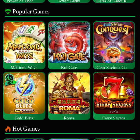
Power of Thor Megaways
Aztec Gems
Gates of Gatot Kaca
Popular Games
Mahjong Ways
Koi Gate
Gem Saviour Conquest
Gold Blitz
Roma
Fiery Sevens
Hot Games