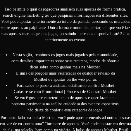
Isso permite o qual os jogadores analisem suas apostas de forma prática,
search engine marketing ter que pesquisar informações em diferentes sites.
Você pode apostar anteriormente ao início da partida, acessando os mercados
sobre apostas ao palpitante. Outra forma comum de apostar, em que você faz
suas apostas maraudage dos jogos, possuindo mercados disponíveis até 2 dias
anteriormente ao evento.
Nesta seção, reunimos os jogos mais jogados pela comunidade,
com detalhes importantes sobre seus recursos, modos de bônus e
dicas sobre como ganhar mais na Mostbet.
É uma das porções mais verificadas de qualquer revisão da
Mostbet de apostas on the web por aí.
Para saber to passo a andatura detalhando confira Mostbet
Cadastre-se com Promotional | Processo de Cadastro Mostbet.
Se você gosta de entretenimento de apostas e quer fazer uma
pequena parsimonia na análise cuidadosa dos eventos esportivos,
não deixe de conferir esta categoria de jogos.
Por outro lado, na bolsa Mostbet, você pode apostar enemistad outras pessoas
em vez de en contra uma” “incapere de apostas. Você pode apostar em derrota
de alguma seleção, bem como na vitória. A bolsa de apostas Mostbet Brasil