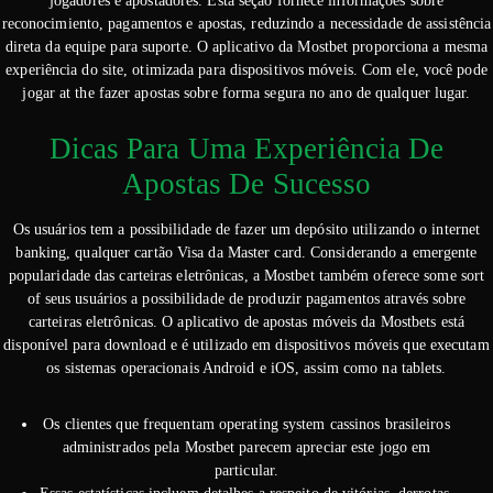
jogadores e apostadores. Esta seção fornece informações sobre
reconocimiento, pagamentos e apostas, reduzindo a necessidade de assistência
direta da equipe para suporte. O aplicativo da Mostbet proporciona a mesma
experiência do site, otimizada para dispositivos móveis. Com ele, você pode
jogar at the fazer apostas sobre forma segura no ano de qualquer lugar.
Dicas Para Uma Experiência De
Apostas De Sucesso
Os usuários tem a possibilidade de fazer um depósito utilizando o internet
banking, qualquer cartão Visa da Master card. Considerando a emergente
popularidade das carteiras eletrônicas, a Mostbet também oferece some sort
of seus usuários a possibilidade de produzir pagamentos através sobre
carteiras eletrônicas. O aplicativo de apostas móveis da Mostbets está
disponível para download e é utilizado em dispositivos móveis que executam
os sistemas operacionais Android e iOS, assim como na tablets.
Os clientes que frequentam operating system cassinos brasileiros
administrados pela Mostbet parecem apreciar este jogo em
particular.