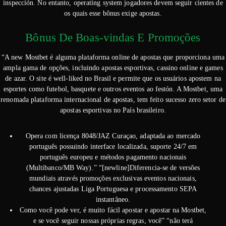
inspección. No entanto, operating system jogadores devem seguir cientes de
os quais esse bônus exige apostas.
Bônus De Boas-vindas E Promoções
“A new Mostbet é alguma plataforma online de apostas que proporciona uma
ampla gama de opções, incluindo apostas esportivas, cassino online e games
de azar. O site é well-liked no Brasil e permite que os usuários apostem na
esportes como futebol, basquete e outros eventos ao festón. A Mostbet, uma
renomada plataforma internacional de apostas, tem feito sucesso zero setor de
apostas esportivas no País brasileiro.
Opera com licença 8048/JAZ Curaçao, adaptada ao mercado
português possuindo interface localizada, suporte 24/7 em
português europeu e métodos pagamento nacionais
(Multibanco/MB Way).” “[newline]Diferencia-se de versões
mundiais através promoções exclusivas eventos nacionais,
chances ajustadas Liga Portuguesa e processamento SEPA
instantâneo.
Como você pode ver, é muito fácil apostar e apostar na Mostbet,
e se você seguir nossas próprias regras, você” “não terá