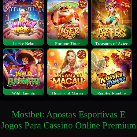
Lucky Neko
Fortune Tiger
Treasures of Aztec
Wild Bandito
Dreams of Macau
Rooster Rumble
Mostbet: Apostas Esportivas E
Jogos Para Cassino Online Premium