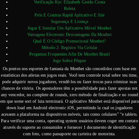
Verificação Kyc Elizabeth Gestão Conta
Roleta
Prós E Contras Rapid Aplicativo E Site
Segurança E Licença
Jogar E Instalar Um Aplicativo Móvel Mostbet
Vantagens Electronic Desvantagens Da Mostbet
Qual É O Código Promocional Mostbet?
Método 2: Registro Via Celular
Perguntas Frequentes Afin De Mostbet Brasil
Jogo Sobre Pôquer
Os pontos nos esportes de fantasia da Mostbet são concedidos com base em
estatísticas dos atletas em jogos reais. Você tem controle total sobre teu time,
pode adquirir novos jogadores, vendê-los ou fazer trocas para otimizar suas
chances de vitória. Os apostadores têm a possibilidade para fazer apostas not
any vencedor, no complete de rounds, zero método de finalização e no round
em que some sort of luta terminará. O aplicativo Mostbet está disponível para
down load em Android electronic iOS, permitindo la cual os jogadores
acessem a plataforma na dispositivos móveis, tais como celulares” “e tablets.
Para verificar uma conta, operating system usuários devem coger em contato
através do suporte ao consumidor e fornecer 1 documento de identificação
com foto, como passaporte ou carteira de motorista.