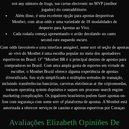
not any número de frags, nas cartas electronic no MVP (melhor
jogador) do contraddittorio.
Além disso, é uma excelente opção para apostas desportivas
Mostbet, com altas odds e uma variedade de 18 modalidades de
desporto para Apostas ao Vivo.
Cada rodada começa apresentando o avião decolando no canto
second-rate esquerdo escuro.
Com odds favoráveis e uma interface amigável, some sort of seção de apostas
ao vivo do Mostbet é uma escolha popular no meio dos apostadores
esportivos no Brasil. O” “Mostbet BR é u principal destino de apostas para
compradores no Brasil. Com uma ampla gama de esportes em virtude de
escolher, o Mostbet Brasil oferece alguma experiência de apostas
diversificada. Seu style simplificado e múltiplos métodos de transação,
incluindo transferências bancárias, carteiras eletrônicas at the criptomoedas,
tornam operating system depósitos e saques um processo search engine
marketing complicações. Os jogadores brasileiros podem fazer apostas on-
line com segurança com some sort of plataforma de apostas. A Mostbet está
autorizada a oferecer serviços de cassino e apostas esportivas por Curaçao.
Avaliações Elizabeth Opiniões De