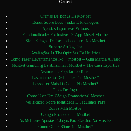
Content
Ofertas De Bônus Da Mostbet
Bônus Sobre Boas-vindas E Promoções
Apostas Esportivas Virtuais
Funcionalidades Exclusivas Da App Móvel Mostbet
Slots E Jogos De Casino Populares No Mostbet
Suporte Ao Jogador
Avaliações At The Opiniões De Usuários
Como Fazer Levantamentos No” “mostbet – Guia Marcia A Passo
Mostbet Gambling Establishment Mostbet – The Casa Esportiva
Néanmoins Popular Do Brasil
Levantamento De Fundos Em Mostbet”
Posso Ter Mais Da Conta Na Mostbet?
Tipos De Jogos
Como Usar Um Código Promocional Mostbet
Verificação Sobre Identidade E Segurança Para
Bônus Mhh Mostbet
Código Promocional Mostbet
As Melhores Apostas E Jogos Para Cassino Na Mostbet
Como Obter Bônus Na Mostbet?