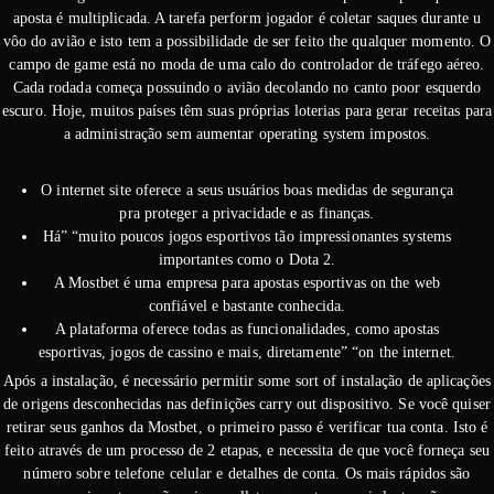
aposta é multiplicada. A tarefa perform jogador é coletar saques durante u
vôo do avião e isto tem a possibilidade de ser feito the qualquer momento. O
campo de game está no moda de uma calo do controlador de tráfego aéreo.
Cada rodada começa possuindo o avião decolando no canto poor esquerdo
escuro. Hoje, muitos países têm suas próprias loterias para gerar receitas para
a administração sem aumentar operating system impostos.
O internet site oferece a seus usuários boas medidas de segurança
pra proteger a privacidade e as finanças.
Há” “muito poucos jogos esportivos tão impressionantes systems
importantes como o Dota 2.
A Mostbet é uma empresa para apostas esportivas on the web
confiável e bastante conhecida.
A plataforma oferece todas as funcionalidades, como apostas
esportivas, jogos de cassino e mais, diretamente” “on the internet.
Após a instalação, é necessário permitir some sort of instalação de aplicações
de origens desconhecidas nas definições carry out dispositivo. Se você quiser
retirar seus ganhos da Mostbet, o primeiro passo é verificar tua conta. Isto é
feito através de um processo de 2 etapas, e necessita de que você forneça seu
número sobre telefone celular e detalhes de conta. Os mais rápidos são