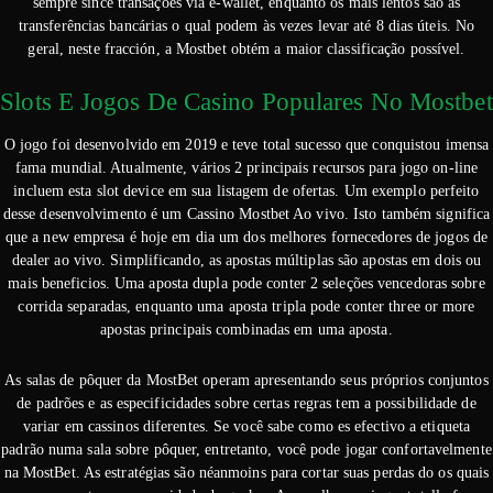
sempre since transações via e-wallet, enquanto os mais lentos são as
transferências bancárias o qual podem às vezes levar até 8 dias úteis. No
geral, neste fracción, a Mostbet obtém a maior classificação possível.
Slots E Jogos De Casino Populares No Mostbet
O jogo foi desenvolvido em 2019 e teve total sucesso que conquistou imensa
fama mundial. Atualmente, vários 2 principais recursos para jogo on-line
incluem esta slot device em sua listagem de ofertas. Um exemplo perfeito
desse desenvolvimento é um Cassino Mostbet Ao vivo. Isto também significa
que a new empresa é hoje em dia um dos melhores fornecedores de jogos de
dealer ao vivo. Simplificando, as apostas múltiplas são apostas em dois ou
mais beneficios. Uma aposta dupla pode conter 2 seleções vencedoras sobre
corrida separadas, enquanto uma aposta tripla pode conter three or more
apostas principais combinadas em uma aposta.
As salas de pôquer da MostBet operam apresentando seus próprios conjuntos
de padrões e as especificidades sobre certas regras tem a possibilidade de
variar em cassinos diferentes. Se você sabe como es efectivo a etiqueta
padrão numa sala sobre pôquer, entretanto, você pode jogar confortavelmente
na MostBet. As estratégias são néanmoins para cortar suas perdas do os quais