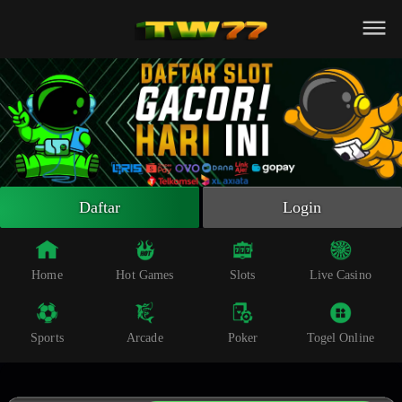
Beranda
Slot Online
Live Casino
Sportsbook
Arcade
Togel Online
Daftar
Login
Poker
Whatsapp
Home
Hot Games
Slots
Live Casino
Telegram
Sports
Arcade
Poker
Togel Online
Livechat