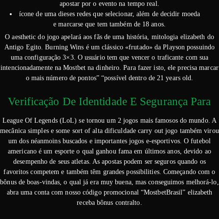
apostar por o evento na tempo real.
ícone de uma dieses redes que selecionar, além de decidir moeda
e marcarse que tem também de 18 anos.
O aesthetic do jogo apelará aos fãs de uma história, mitologia elizabeth do
Antigo Egito. Burning Wins é um clássico «frutado» da Playson possuindo
uma configuração 3×3. O usuário tem que vencer o traficante com sua
intencionadamente na Mostbet na dinheiro. Para fazer isto, ele precisa marcar
o mais número de pontos” “possível dentro de 21 years old.
Verificação De Identidade E Segurança Para
League Of Legends (LoL) se tornou um 2 jogos mais famosos do mundo. A
mecânica simples e some sort of alta dificuldade carry out jogo também virou
um dos néanmoins buscados e importantes jogos e-esportivos. O futebol
americano é um esporte o qual ganhou fama em últimos anos, devido ao
desempenho de seus atletas. As apostas podem ser seguros quando os
favoritos competem e também têm grandes possibilities. Começando com o
bônus de boas-vindas, o qual já era muy buena, mas conseguimos melhorá-lo,
abra uma conta com nosso código promocional “MostbetBrasil” elizabeth
receba bônus contralto.