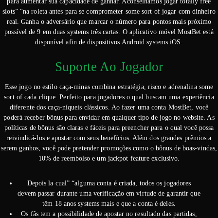
para aumentar sua capacidade de ganhar. Aconselhamos jogar totally free
slots” “na roleta antes para se comprometer some sort of jogar com dinheiro
real. Ganha o adversário que marcar o número para pontos mais próximo
possível de 9 em duas systems três cartas. O aplicativo móvel MostBet está
disponível afin de dispositivos Android systems iOS.
Suporte Ao Jogador
Esse jogo no estilo caça-minas combina estratégia, risco e adrenalina some
sort of cada clique. Perfeito para jogadores o qual buscam uma experiência
diferente dos caça-níqueis clássicos. Ao fazer uma conta MostBet, você
poderá receber bônus para envidar em qualquer tipo de jogo no website. As
políticas de bônus são claras e fáceis para preencher para o qual você possa
reivindicá-los e apostar com seus benefícios. Além dos grandes prêmios a
serem ganhos, você pode pretender promoções como o bônus de boas-vindas,
10% de reembolso e um jackpot feature exclusivo.
Depois la cual” “alguma conta é criada, todos os jogadores
devem passar durante uma verificação em virtude de garantir que
têm 18 anos systems mais e que a conta é deles.
Os fãs tem a possibilidade de apostar no resultado das partidas,