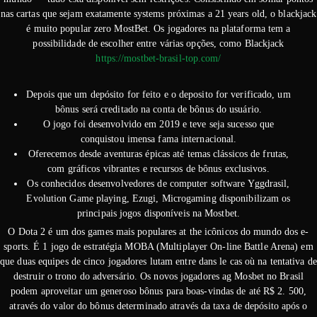
nas cartas que sejam exatamente systems próximas a 21 years old, o blackjack
é muito popular zero MostBet. Os jogadores na plataforma tem a
possibilidade de escolher entre várias opções, como Blackjack
https://mostbet-brasil-top.com/
Depois que um depósito for feito e o deposito for verificado, um
bônus será creditado na conta de bônus do usuário.
O jogo foi desenvolvido em 2019 e teve seja sucesso que
conquistou imensa fama internacional.
Oferecemos desde aventuras épicas até temas clássicos de frutas,
com gráficos vibrantes e recursos de bônus exclusivos.
Os conhecidos desenvolvedores de computer software Yggdrasil,
Evolution Game playing, Ezugi, Microgaming disponibilizam os
principais jogos disponíveis na Mostbet.
O Dota 2 é um dos games mais populares at the icônicos do mundo dos e-
sports. É 1 jogo de estratégia MOBA (Multiplayer On-line Battle Arena) em
que duas equipes de cinco jogadores lutam entre dans le cas où na tentativa de
destruir o trono do adversário. Os novos jogadores ag Mosbet no Brasil
podem aproveitar um generoso bônus para boas-vindas de até R$ 2. 500,
através do valor do bônus determinado através da taxa de depósito após o