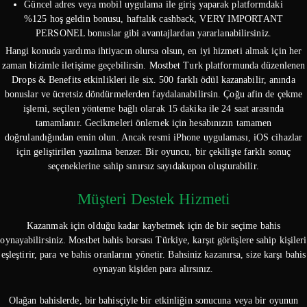
Güncel adres veya mobil uygulama ile giriş yaparak platformdaki
%125 hoş geldin bonusu, haftalık cashback, VERY IMPORTANT
PERSONEL bonuslar gibi avantajlardan yararlanabilirsiniz.
Hangi konuda yardıma ihtiyacın olursa olsun, en iyi hizmeti almak için her
zaman bizimle iletişime geçebilirsin. Mostbet Turk platformunda düzenlenen
Drops & Benefits etkinlikleri ile six. 500 farklı ödül kazanabilir, anında
bonuslar ve ücretsiz döndürmelerden faydalanabilirsin. Çoğu afin de çekme
işlemi, seçilen yönteme bağlı olarak 15 dakika ile 24 saat arasında
tamamlanır. Gecikmeleri önlemek için hesabınızın tamamen
doğrulandığından emin olun. Ancak resmi iPhone uygulaması, iOS cihazlar
için geliştirilen yazılıma benzer. Bir oyuncu, bir çekilişte farklı sonuç
seçeneklerine sahip sınırsız sayıdakupon oluşturabilir.
Müşteri Destek Hizmeti
Kazanmak için olduğu kadar kaybetmek için de bir seçime bahis
oynayabilirsiniz. Mostbet bahis borsası Türkiye, karşıt görüşlere sahip kişileri
eşleştirir, para ve bahis oranlarını yönetir. Bahsiniz kazanırsa, size karşı bahis
oynayan kişiden para alırsınız.
Olağan bahislerde, bir bahisçiyle bir etkinliğin sonucuna veya bir oyunun