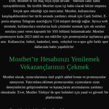
Evet, Mostbet’te bir maç veya oyun devam” “ederken canlı bahis
oynayabilirsiniz. Bu özellik Mostbet oyun içi bahis olarak bilinir empieza
birçok spor etkinliği için mevcuttur. Mostbet, kullanıcılara
karşılaşabilecekleri her türlü sorunda yardımcı olmak için Canlı Sohbet, E-
posta empieza Telegram aracılığıyla 7/24 müşteri desteği sağlar. Ayrıca web
sitesinde, kullanıcılara sorularına hızlı çözümler sunmak için sık sorulan
sorulara yanıt veren kapsamlı bir SSS bölümü bulunmaktadır. Mostbet
promosyon kodu 2023 dahil en son teklifler için promosyonlar sayfamıza göz
atın. Kullanıcılar, futbol, basketbol, tenis, voleybol ve e-spor gibi farklı spor
dallarında bahis yapabilirler.
Mostbet’te Hesabınızı Yenilemek
Vekazançlarınızı Çekmek
Mostbet olarak, oyuncularımıza özel çeşitli added bonus ve promosyonlar
sunuyoruz. Yatırımlara eklenen promosyonlar, oyuncuların oyun
deneyimlerini geliştirmelerine ve kazançlarını artırmalarına yardımcı
olmaktadır. Evet, Mostbet Türkiye’de spor bahisleri için yasal ve güvenli bir
platformdur.