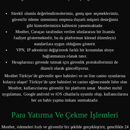
Sürekli olumlu değerlendirmelerimiz, geniş spor seçeneklerimiz,
güvenilir ödeme sistemimiz empieza duyarlı müşteri desteğimiz
gibi hizmetlerimizin kalitesini yansıtmaktadır.
Mostbet, Curaçao tarafından verilen uluslararası bir lisansla
faaliyet göstermektedir, bu da platformun küresel düzenleyici
standartlara uygun olduğunu gösterir.
VPN, IP adresinizi değiştirerek farklı bir konumdan siteye
bağlanmanıza olanak tanır.
Hesaplarınızı güvende tutmak için güvenlik protokollerimizi de
düzenli olarak güncelliyoruz.
Mostbet Türkiye’de güvenilir spor bahisleri ve on line casino oyunlarına
kolayca ulaşın! Türkiye’de spor bahisleri ve casino eğlencesinde lider olan
Mostbet, kullanıcılarına güvenilir bir platform sunar. Mostbet mobil
uygulaması, Google android ve iOS cihazlarla uyumlu olup, kullanıcılarına
her an bahis yapma imkanı sunmaktadır.
Para Yatırma Ve Çekme İşlemleri
Mostbet, ödemeleri hızlı ve güvenilir bir şekilde gerçekleştirir, genellikle 24