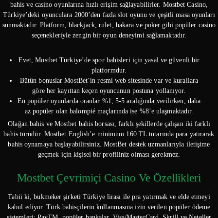
bahis ve casino oyunlarına hızlı erişim sağlayabilirler. Mostbet Casino,
Türkiye’deki oyunculara 2000’den fazla slot oyunu ve çeşitli masa oyunları
sunmaktadır. Platform, blackjack, rulet, bakara ve poker gibi popüler casino
seçenekleriyle zengin bir oyun deneyimi sağlamaktadır.
Evet, Mostbet Türkiye’de spor bahisleri için yasal ve güvenli bir
platformdur.
Bütün bonuslar MostBet’in resmi web sitesinde var ve kurallara
göre her kayıttan keçen oyuncunun postuna yollanıyor.
En popüler oyunlarda oranlar %1, 5-5 aralığında verilirken, daha
az popüler olan balompié maçlarında ise %8’e ulaşmaktadır.
Olağan bahis ve Mostbet bahis borsası, farklı şekillerde çalışan iki farklı
bahis türüdür. Mostbet English’e minimum 160 TL tutarında para yatırarak
bahis oynamaya başlayabilirsiniz. MostBet destek uzmanlarıyla iletişime
geçmek için kişisel bir profiliniz olması gerekmez.
Mostbet Çevrimiçi Casino Ve Özellikleri
Tabii ki, bukmeker şirketi Türkiye lirası ile pra yatırmak ve elde etmeyi
kabul ediyor. Türk bahisçilerin kullanmasına izin verilen popüler ödeme
sistemleri; PayTM, popüler bankalar, Visa/MasterCard, Skrill ve Neteller