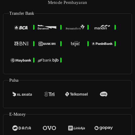
Metode Pembayaran
Transfer Bank
Pulsa
E-Money