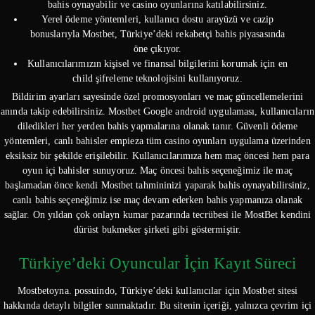
bahis oynayabilir ve casino oyunlarına katılabilirsiniz.
Yerel ödeme yöntemleri, kullanıcı dostu arayüzü ve cazip
bonuslarıyla Mostbet, Türkiye’deki rekabetçi bahis piyasasında
öne çıkıyor.
Kullanıcılarımızın kişisel ve finansal bilgilerini korumak için en
child şifreleme teknolojisini kullanıyoruz.
Bildirim ayarları sayesinde özel promosyonları ve maç güncellemelerini
anında takip edebilirsiniz. Mostbet Google android uygulaması, kullanıcıların
diledikleri her yerden bahis yapmalarına olanak tanır. Güvenli ödeme
yöntemleri, canlı bahisler empieza tüm casino oyunları uygulama üzerinden
eksiksiz bir şekilde erişilebilir. Kullanıcılarımıza hem maç öncesi hem para
oyun içi bahisler sunuyoruz. Maç öncesi bahis seçeneğimiz ile maç
başlamadan önce kendi Mostbet tahmininizi yaparak bahis oynayabilirsiniz,
canlı bahis seçeneğimiz ise maç devam ederken bahis yapmanıza olanak
sağlar. On yıldan çok onlayn kumar pazarında tecrübesi ile MostBet kendini
dürüst bukmeker şirketi gibi göstermiştir.
Türkiye’deki Oyuncular İçin Kayıt Süreci
Mostbetoyna. possuindo, Türkiye’deki kullanıcılar için Mostbet sitesi
hakkında detaylı bilgiler sunmaktadır. Bu sitenin içeriği, yalnızca çevrim içi