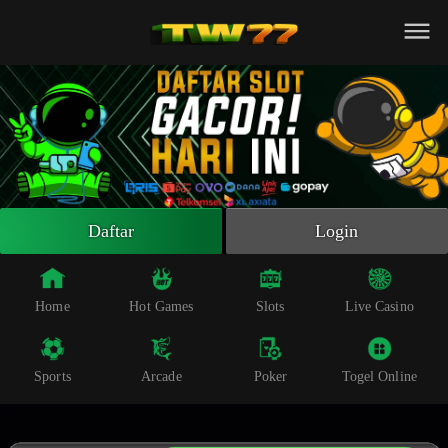
Beranda
Slot Online
Live Casino
Sportsbook
Arcade
Togel Online
Daftar
Login
Poker
Whatsapp
Home
Hot Games
Slots
Live Casino
Telegram
Sports
Arcade
Poker
Togel Online
Livechat