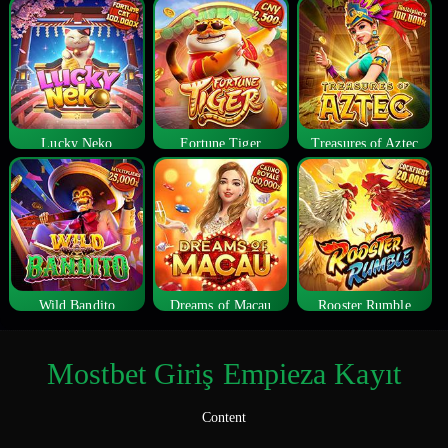
Lucky Neko
Fortune Tiger
Treasures of Aztec
Wild Bandito
Dreams of Macau
Rooster Rumble
Mostbet Giriş Empieza Kayıt
Content