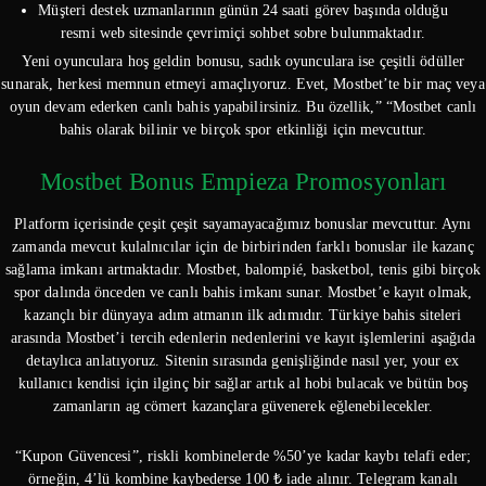
Müşteri destek uzmanlarının günün 24 saati görev başında olduğu
resmi web sitesinde çevrimiçi sohbet sobre bulunmaktadır.
Yeni oyunculara hoş geldin bonusu, sadık oyunculara ise çeşitli ödüller
sunarak, herkesi memnun etmeyi amaçlıyoruz. Evet, Mostbet’te bir maç veya
oyun devam ederken canlı bahis yapabilirsiniz. Bu özellik,” “Mostbet canlı
bahis olarak bilinir ve birçok spor etkinliği için mevcuttur.
Mostbet Bonus Empieza Promosyonları
Platform içerisinde çeşit çeşit sayamayacağımız bonuslar mevcuttur. Aynı
zamanda mevcut kulalnıcılar için de birbirinden farklı bonuslar ile kazanç
sağlama imkanı artmaktadır. Mostbet, balompié, basketbol, tenis gibi birçok
spor dalında önceden ve canlı bahis imkanı sunar. Mostbet’e kayıt olmak,
kazançlı bir dünyaya adım atmanın ilk adımıdır. Türkiye bahis siteleri
arasında Mostbet’i tercih edenlerin nedenlerini ve kayıt işlemlerini aşağıda
detaylıca anlatıyoruz. Sitenin sırasında genişliğinde nasıl yer, your ex
kullanıcı kendisi için ilginç bir sağlar artık al hobi bulacak ve bütün boş
zamanların ag cömert kazançlara güvenerek eğlenebilecekler.
“Kupon Güvencesi”, riskli kombinelerde %50’ye kadar kaybı telafi eder;
örneğin, 4’lü kombine kaybederse 100 ₺ iade alınır. Telegram kanalı