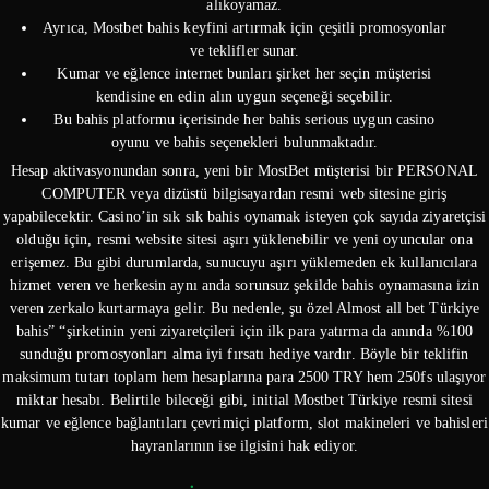
alıkoyamaz.
Ayrıca, Mostbet bahis keyfini artırmak için çeşitli promosyonlar
ve teklifler sunar.
Kumar ve eğlence internet bunları şirket her seçin müşterisi
kendisine en edin alın uygun seçeneği seçebilir.
Bu bahis platformu içerisinde her bahis serious uygun casino
oyunu ve bahis seçenekleri bulunmaktadır.
Hesap aktivasyonundan sonra, yeni bir MostBet müşterisi bir PERSONAL
COMPUTER veya dizüstü bilgisayardan resmi web sitesine giriş
yapabilecektir. Casino’in sık sık bahis oynamak isteyen çok sayıda ziyaretçisi
olduğu için, resmi website sitesi aşırı yüklenebilir ve yeni oyuncular ona
erişemez. Bu gibi durumlarda, sunucuyu aşırı yüklemeden ek kullanıcılara
hizmet veren ve herkesin aynı anda sorunsuz şekilde bahis oynamasına izin
veren zerkalo kurtarmaya gelir. Bu nedenle, şu özel Almost all bet Türkiye
bahis” “şirketinin yeni ziyaretçileri için ilk para yatırma da anında %100
sunduğu promosyonları alma iyi fırsatı hediye vardır. Böyle bir teklifin
maksimum tutarı toplam hem hesaplarına para 2500 TRY hem 250fs ulaşıyor
miktar hesabı. Belirtile bileceği gibi, initial Mostbet Türkiye resmi sitesi
kumar ve eğlence bağlantıları çevrimiçi platform, slot makineleri ve bahisleri
hayranlarının ise ilgisini hak ediyor.