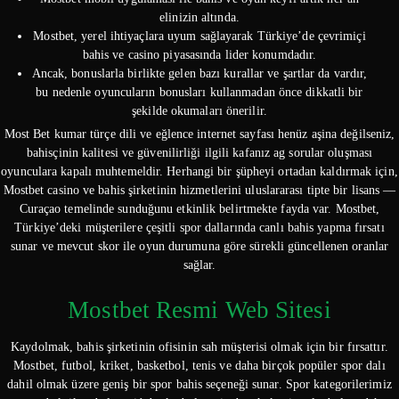
elinizin altında.
Mostbet, yerel ihtiyaçlara uyum sağlayarak Türkiye’de çevrimiçi
bahis ve casino piyasasında lider konumdadır.
Ancak, bonuslarla birlikte gelen bazı kurallar ve şartlar da vardır,
bu nedenle oyuncuların bonusları kullanmadan önce dikkatli bir
şekilde okumaları önerilir.
Most Bet kumar türçe dili ve eğlence internet sayfası henüz aşina değilseniz,
bahisçinin kalitesi ve güvenilirliği ilgili kafanız ag sorular oluşması
oyunculara kapalı muhtemeldir. Herhangi bir şüpheyi ortadan kaldırmak için,
Mostbet casino ve bahis şirketinin hizmetlerini uluslararası tipte bir lisans —
Curaçao temelinde sunduğunu etkinlik belirtmekte fayda var. Mostbet,
Türkiye’deki müşterilere çeşitli spor dallarında canlı bahis yapma fırsatı
sunar ve mevcut skor ile oyun durumuna göre sürekli güncellenen oranlar
sağlar.
Mostbet Resmi Web Sitesi
Kaydolmak, bahis şirketinin ofisinin sah müşterisi olmak için bir fırsattır.
Mostbet, futbol, kriket, basketbol, tenis ve daha birçok popüler spor dalı
dahil olmak üzere geniş bir spor bahis seçeneği sunar. Spor kategorilerimiz