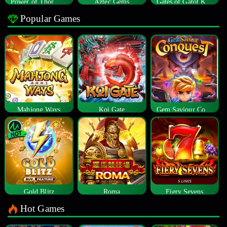
Power of Thor Megaways
Aztec Gems
Gates of Gatot Kaca
Popular Games
Mahjong Ways
Koi Gate
Gem Saviour Conquest
Gold Blitz
Roma
Fiery Sevens
Hot Games