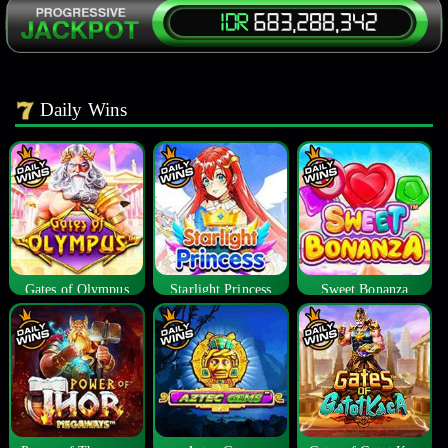
Daily Wins
Gates of Olympus
Starlight Princess
Sweet Bonanza