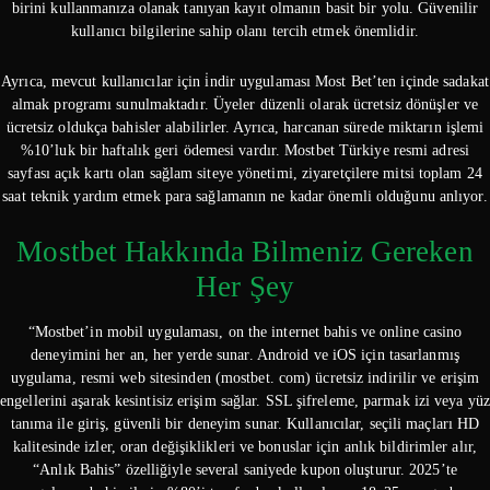
birini kullanmanıza olanak tanıyan kayıt olmanın basit bir yolu. Güvenilir
kullanıcı bilgilerine sahip olanı tercih etmek önemlidir.
Ayrıca, mevcut kullanıcılar için i̇ndir uygulaması Most Bet’ten içinde sadakat
almak programı sunulmaktadır. Üyeler düzenli olarak ücretsiz dönüşler ve
ücretsiz oldukça bahisler alabilirler. Ayrıca, harcanan sürede miktarın işlemi
%10’luk bir haftalık geri ödemesi vardır. Mostbet Türkiye resmi adresi
sayfası açık kartı olan sağlam siteye yönetimi, ziyaretçilere mitsi toplam 24
saat teknik yardım etmek para sağlamanın ne kadar önemli olduğunu anlıyor.
Mostbet Hakkında Bilmeniz Gereken
Her Şey
“Mostbet’in mobil uygulaması, on the internet bahis ve online casino
deneyimini her an, her yerde sunar. Android ve iOS için tasarlanmış
uygulama, resmi web sitesinden (mostbet. com) ücretsiz indirilir ve erişim
engellerini aşarak kesintisiz erişim sağlar. SSL şifreleme, parmak izi veya yüz
tanıma ile giriş, güvenli bir deneyim sunar. Kullanıcılar, seçili maçları HD
kalitesinde izler, oran değişiklikleri ve bonuslar için anlık bildirimler alır,
“Anlık Bahis” özelliğiyle several saniyede kupon oluşturur. 2025’te