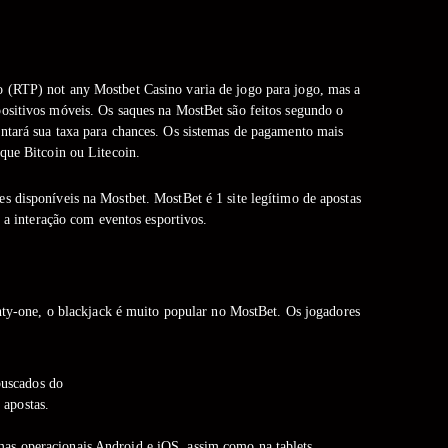
no (RTP) not any Mostbet Casino varia de jogo para jogo, mas a
sitivos móveis. Os saques na MostBet são feitos segundo o
tará sua taxa para chances. Os sistemas de pagamento mais
que Bitcoin ou Litecoin.
 disponíveis na Mostbet. MostBet é 1 site legítimo de apostas
 a interação com eventos esportivos.
nty-one, o blackjack é muito popular no MostBet. Os jogadores
buscados do
 apostas.
mas operacionais Android e iOS, assim como na tablets.