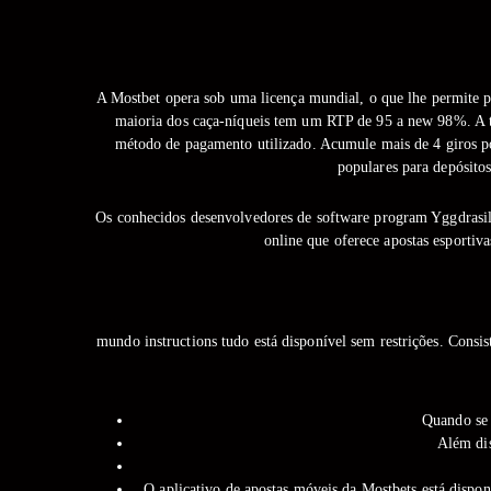
A Mostbet opera sob uma licença mundial, o que lhe permite pr
maioria dos caça-níqueis tem um RTP de 95 a new 98%. A t
método de pagamento utilizado. Acumule mais de 4 giros p
populares para depósito
Os conhecidos desenvolvedores de software program Yggdrasil,
online que oferece apostas esportiv
mundo instructions tudo está disponível sem restrições. Cons
Quando se 
Além dis
O aplicativo de apostas móveis da Mostbets está dispo