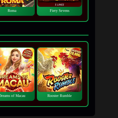
Roma
Fiery Sevens
Dreams of Macau
Rooster Rumble