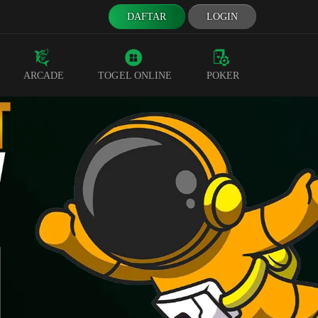
DAFTAR
LOGIN
ARCADE
TOGEL ONLINE
POKER