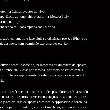
system próximos eventos ao vivo.
xperiência de jogo mhh plataforma Mostbet Italy.
a nosso artigo.
rnecendo soluções rápidas aos usuários.
os, tudo em uma interface fluida e otimizada pro teu iPhone ou
alquer meio, sem permissão expressa por escrito.
 dúvida sobre inspección, pagamentos ou diretrizes de apostas,
 durante dia, 7 dias por semana, por meio de vários canais,
 os problemas sejam resolvidos de forma rápida e eficiente. É
ite.
erecem 1 cenário emocionante afin de apostadores e fãs, atraindo
 os fãs 2″ “eSports, oferecendo cotações no ano de tempo real
s e jogos em casa de apostas Mostbet. A application Android da
 vibe perform desktop, com slot machines, apostas ao vivo e