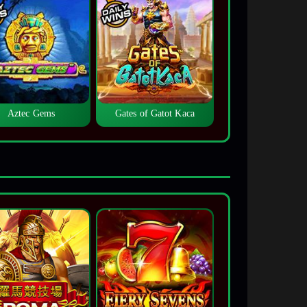
Aztec Gems
Gates of Gatot Kaca