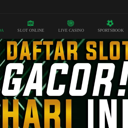
DA
SLOT ONLINE
LIVE CASINO
SPORTSBOOK