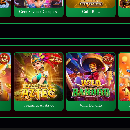
Gem Saviour Conquest
Gold Blitz
Treasures of Aztec
Wild Bandito