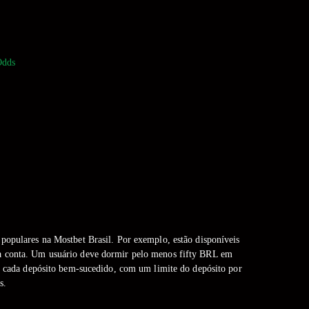
Odds
populares na Mostbet Brasil. Por exemplo, estão disponíveis
 sua conta. Um usuário deve dormir pelo menos fifty BRL em
m cada depósito bem-sucedido, com um limite do depósito por
s.